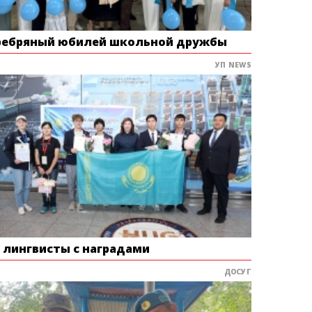
ребряный юбилей школьной дружбы
УП NEWS
е лингвисты с наградами
ДОСУГ