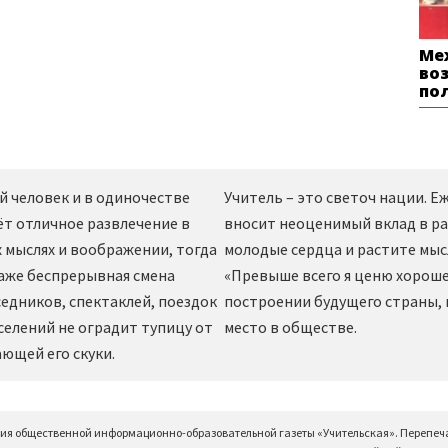
Ме
во
по
й человек и в одиночестве
Учитель – это светоч нации. 
ёт отличное развлечение в
вносит неоценимый вклад в ра
 мыслях и воображении, тогда
молодые сердца и растите мы
даже беспрерывная смена
«Превыше всего я ценю хорошег
едников, спектаклей, поездок
построении будущего страны,
селений не оградит тупицу от
место в обществе.
ющей его скуки.
ция общественной информационно-образовательной газеты «Учительская». Перепеч