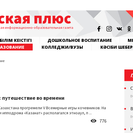
ская плюс
ная информационно-образовательная газета
БІЛІМ КЕҢІСТІГІ
ДОШКОЛЬНОЕ ВОСПИТАНИЕ
МЕ
РАЗОВАНИЕ
КОЛЛЕДЖИ/ВУЗЫ
КӘСІБИ ШЕБЕР
ние
С
В
: путешествие во времени
Казахстана прогремели V Всемирные игры кочевников. На
В
ипподрома «Казанат» располагался этноаул, п ...
В
776
И