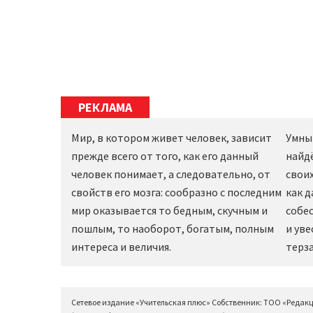
РЕКЛАМА
Мир, в котором живет человек, зависит
Умны
прежде всего от того, как его данный
найд
человек понимает, а следовательно, от
своих
свойств его мозга: сообразно с последним
как 
мир оказывается то бедным, скучным и
собес
пошлым, то наоборот, богатым, полным
и уве
интереса и величия.
терза
Сетевое издание «Учительская плюс» Собственник: ТОО «Редак