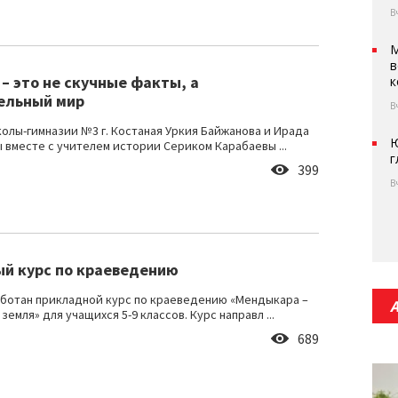
В
М
в
– это не скучные факты, а
к
ельный мир
В
олы-гимназии №3 г. Костаная Уркия Байжанова и Ирада
Ю
 вместе с учителем истории Сериком Карабаевы ...
г
399
В
й курс по краеведению
ботан прикладной курс по краеведению «Мендыкара –
земля» для учащихся 5-9 классов. Курс направл ...
689