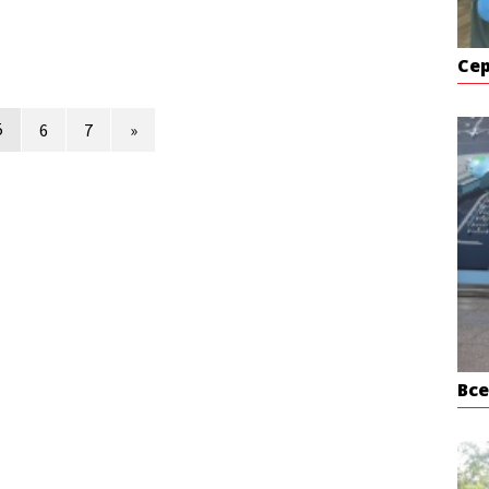
Се
5
6
7
»
Вс