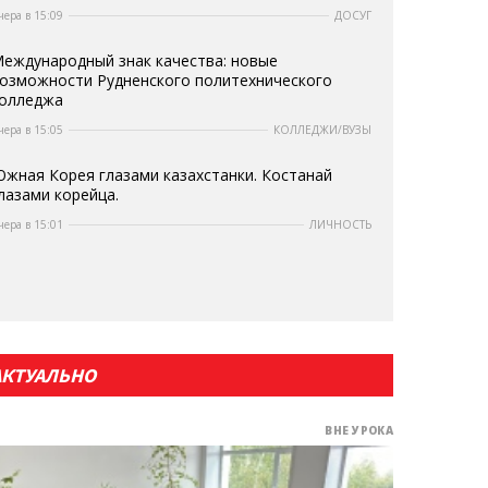
чера в 15:09
ДОСУГ
еждународный знак качества: новые
озможности Рудненского политехнического
олледжа
чера в 15:05
КОЛЛЕДЖИ/ВУЗЫ
жная Корея глазами казахстанки. Костанай
лазами корейца.
чера в 15:01
ЛИЧНОСТЬ
АКТУАЛЬНО
ВНЕ УРОКА