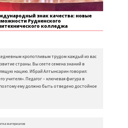
ждународный знак качества: новые
зможности Рудненского
литехнического колледжа
Ежедневным кропотливым трудом каждый из вас
звитие страны. Вы сеете семена знаний в
слящую нацию. Ибрай Алтынсарин говорил:
о учителя». Педагог – ключевая фигура в
 поэтому ему должно быть отведено достойное
атка материалов