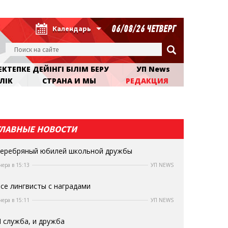
06/08/26 ЧЕТВЕРГ
Календарь
КТЕПКЕ ДЕЙІНГІ БІЛІМ БЕРУ
УП News
ЛІК
СТРАНА И МЫ
РЕДАКЦИЯ
ГЛАВНЫЕ НОВОСТИ
еребряный юбилей школьной дружбы
чера в 15:13
УП NEWS
се лингвисты с наградами
чера в 15:11
УП NEWS
 служба, и дружба