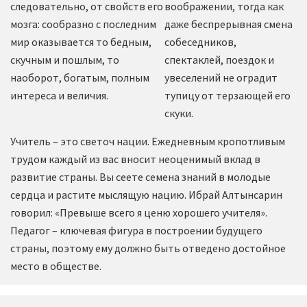
следовательно, от свойств его
воображении, тогда как
мозга: сообразно с последним
даже беспрерывная смена
мир оказывается то бедным,
собеседников,
скучным и пошлым, то
спектаклей, поездок и
наоборот, богатым, полным
увеселений не оградит
интереса и величия.
тупицу от терзающей его
скуки.
Учитель – это светоч нации. Ежедневным кропотливым
трудом каждый из вас вносит неоценимый вклад в
развитие страны. Вы сеете семена знаний в молодые
сердца и растите мыслящую нацию. Ибрай Алтынсарин
говорил: «Превыше всего я ценю хорошего учителя».
Педагог – ключевая фигура в построении будущего
страны, поэтому ему должно быть отведено достойное
место в обществе.