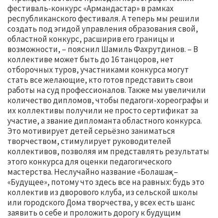
фестиваль-конкурс «Армандастар» в рамках
республиканского фестиваля. А теперь мы решили
создать под эгидой управления образования свой,
областной конкурс, расширив его границы и
возможности, – пояснил Шамиль Фахрутдинов. – В
коллективе может быть до 16 танцоров, нет
отборочных туров, участниками конкурса могут
стать все желающие, кто готов представить свои
работы на суд профессионалов. Также мы увеличили
количество дипломов, чтобы педагоги-хореографы и
их коллективы получили не просто сертификат за
участие, а звание дипломанта областного конкурса.
Это мотивирует детей серьёзно заниматься
творчеством, стимулирует руководителей
коллективов, позволяя им представлять результаты
этого конкурса для оценки педагогического
мастерства. Неслучайно название «Болашақ» –
«Будущее», потому что здесь все на равных: будь это
коллектив из дворового клуба, из сельской школы
или городского Дома творчества, у всех есть шанс
заявить о себе и проложить дорогу к будущим