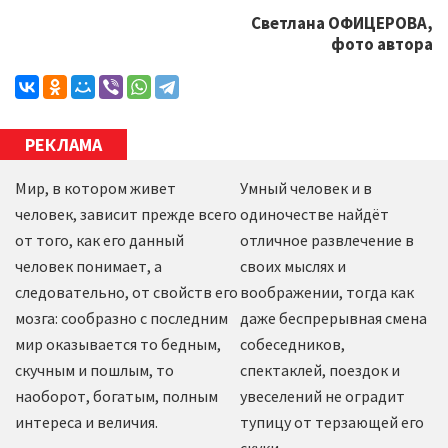
Светлана ОФИЦЕРОВА,
фото автора
РЕКЛАМА
Мир, в котором живет
Умный человек и в
человек, зависит прежде всего
одиночестве найдёт
от того, как его данный
отличное развлечение в
человек понимает, а
своих мыслях и
следовательно, от свойств его
воображении, тогда как
мозга: сообразно с последним
даже беспрерывная смена
мир оказывается то бедным,
собеседников,
скучным и пошлым, то
спектаклей, поездок и
наоборот, богатым, полным
увеселений не оградит
интереса и величия.
тупицу от терзающей его
скуки.