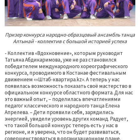
Призер конкурса народно-образцовый ансамбль танца
Алтынай - коллектив с большой историей успеха
- Коллектив «Вдохновение», которым руководит
Татьяна Абдикаримова, уже не раз становился
победителем международного хореографического
конкурса, проводимого в Костанае фестивальным
движением ««Штаб-квартира.kz». А теперь у нас
появилась возможность показать своё мастерство в
официальном конкурсе областного формата. Для нас
это важный опыт, – поделилась впечатлениями
педагог классического и народного танца Елена
Апрелева. – Дети проявили себя, зарядились
энергией, увидели уровень других команд. Радует,
что такой большой конкурс теперь есть у нас в
регионе, и я уверена, что он будет развиваться,
совершенствоваться в организационном плане.