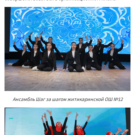
Ансамбль Шаг за шагом житикаринской ОШ №12