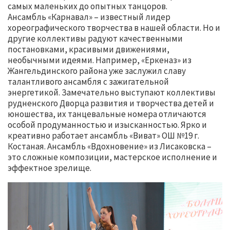
самых маленьких до опытных танцоров.
Ансамбль «Карнавал» – известный лидер
хореографического творчества в нашей области. Но и
другие коллективы радуют качественными
постановками, красивыми движениями,
необычными идеями. Например, «Еркеназ» из
Жангельдинского района уже заслужил славу
талантливого ансамбля с зажигательной
энергетикой. Замечательно выступают коллективы
рудненского Дворца развития и творчества детей и
юношества, их танцевальные номера отличаются
особой продуманностью и изысканностью. Ярко и
креативно работает ансамбль «Виват» ОШ №19 г.
Костаная. Ансамбль «Вдохновение» из Лисаковска –
это сложные композиции, мастерское исполнение и
эффектное зрелище.