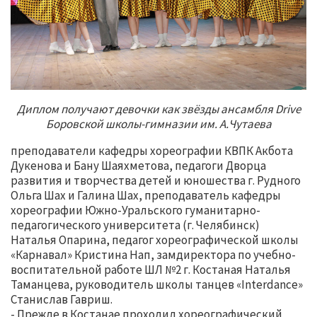
Диплом получают девочки как звёзды ансамбля Drive
Боровской школы-гимназии им. А.Чутаева
преподаватели кафедры хореографии КВПК Акбота
Дукенова и Бану Шаяхметова, педагоги Дворца
развития и творчества детей и юношества г. Рудного
Ольга Шах и Галина Шах, преподаватель кафедры
хореографии Южно-Уральского гуманитарно-
педагогического университета (г. Челябинск)
Наталья Опарина, педагог хореографической школы
«Карнавал» Кристина Нап, замдиректора по учебно-
воспитательной работе ШЛ №2 г. Костаная Наталья
Таманцева, руководитель школы танцев «Interdance»
Станислав Гавриш.
- Прежде в Костанае проходил хореографический