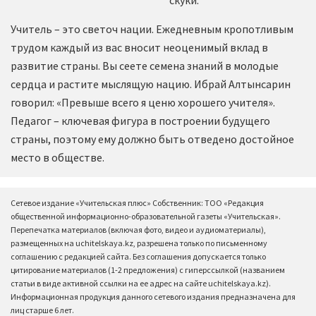
Учитель – это светоч нации. Ежедневным кропотливым
трудом каждый из вас вносит неоценимый вклад в
развитие страны. Вы сеете семена знаний в молодые
сердца и растите мыслящую нацию. Ибрай Алтынсарин
говорил: «Превыше всего я ценю хорошего учителя».
Педагог – ключевая фигура в построении будущего
страны, поэтому ему должно быть отведено достойное
место в обществе.
Сетевое издание «Учительская плюс» Собственник: ТОО «Редакция
общественной информационно-образовательной газеты «Учительская».
Перепечатка материалов (включая фото, видео и аудиоматериалы),
размещенных на uchitelskaya.kz, разрешена только по письменному
соглашению с редакцией сайта. Без соглашения допускается только
цитирование материалов (1-2 предложения) с гиперссылкой (названием
статьи в виде активной ссылки на ее адрес на сайте uchitelskaya.kz).
Информационная продукция данного сетевого издания предназначена для
лиц старше 6 лет.