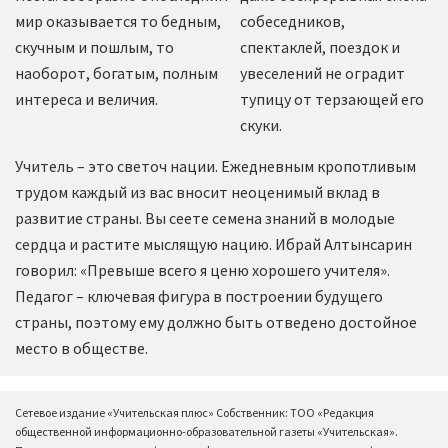
мир оказывается то бедным,
собеседников,
скучным и пошлым, то
спектаклей, поездок и
наоборот, богатым, полным
увеселений не оградит
интереса и величия.
тупицу от терзающей его
скуки.
Учитель – это светоч нации. Ежедневным кропотливым
трудом каждый из вас вносит неоценимый вклад в
развитие страны. Вы сеете семена знаний в молодые
сердца и растите мыслящую нацию. Ибрай Алтынсарин
говорил: «Превыше всего я ценю хорошего учителя».
Педагог – ключевая фигура в построении будущего
страны, поэтому ему должно быть отведено достойное
место в обществе.
Сетевое издание «Учительская плюс» Собственник: ТОО «Редакция
общественной информационно-образовательной газеты «Учительская».