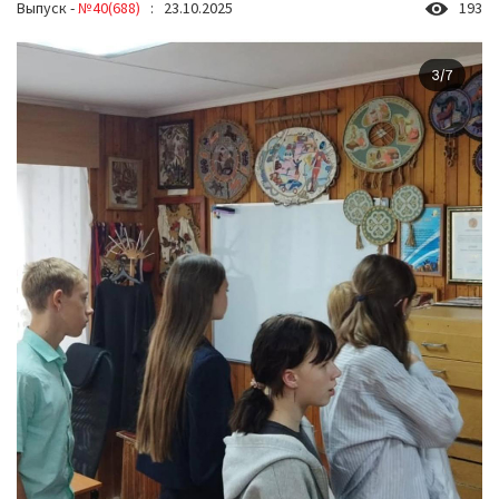
Выпуск -
№40(688)
: 23.10.2025
193