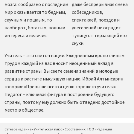
мозга: сообразно с последним
даже беспрерывная смена
мир оказывается то бедным,
собеседников,
скучным и пошлым, то
спектаклей, поездок и
наоборот, богатым, полным
увеселений не оградит
интереса и величия.
тупицу от терзающей его
скуки.
Учитель – это светоч нации. Ежедневным кропотливым
трудом каждый из вас вносит неоценимый вклад в
развитие страны. Вы сеете семена знаний в молодые
сердца и растите мыслящую нацию. Ибрай Алтынсарин
говорил: «Превыше всего я ценю хорошего учителя».
Педагог – ключевая фигура в построении будущего
страны, поэтому ему должно быть отведено достойное
место в обществе.
Сетевое издание «Учительская плюс» Собственник: ТОО «Редакция