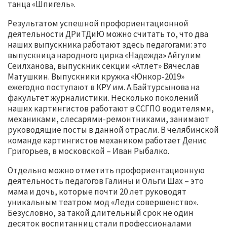
танца «Шпигель».
Результатом успешной профориентационной
деятельности ДРиТДиЮ можно считать то, что два
наших выпускника работают здесь педагогами: это
выпускница народного цирка «Надежда» Айгулим
Сеилханова, выпускник секции «Атлет» Вячеслав
Матушкин. Выпускники кружка «Юнкор-2019»
ежегодно поступают в КРУ им. А.Байтурсынова на
факультет журналистики. Несколько поколений
наших картингистов работают в ССГПО водителями,
механиками, слесарями-ремонтниками, занимают
руководящие посты в данной отрасли. В челябинской
команде картингистов механиком работает Денис
Григорьев, в московской – Иван Рыбалко.
Отдельно можно отметить профориентационную
деятельность педагогов Галины и Ольги Шах – это
мама и дочь, которые почти 20 лет руководят
уникальным театром мод «Леди совершенство».
Безусловно, за такой длительный срок не один
десяток воспитанниц стали профессионалами