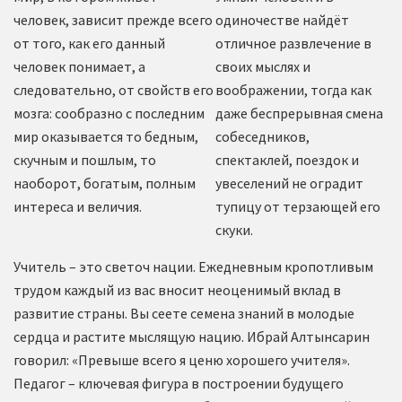
человек, зависит прежде всего
одиночестве найдёт
от того, как его данный
отличное развлечение в
человек понимает, а
своих мыслях и
следовательно, от свойств его
воображении, тогда как
мозга: сообразно с последним
даже беспрерывная смена
мир оказывается то бедным,
собеседников,
скучным и пошлым, то
спектаклей, поездок и
наоборот, богатым, полным
увеселений не оградит
интереса и величия.
тупицу от терзающей его
скуки.
Учитель – это светоч нации. Ежедневным кропотливым
трудом каждый из вас вносит неоценимый вклад в
развитие страны. Вы сеете семена знаний в молодые
сердца и растите мыслящую нацию. Ибрай Алтынсарин
говорил: «Превыше всего я ценю хорошего учителя».
Педагог – ключевая фигура в построении будущего