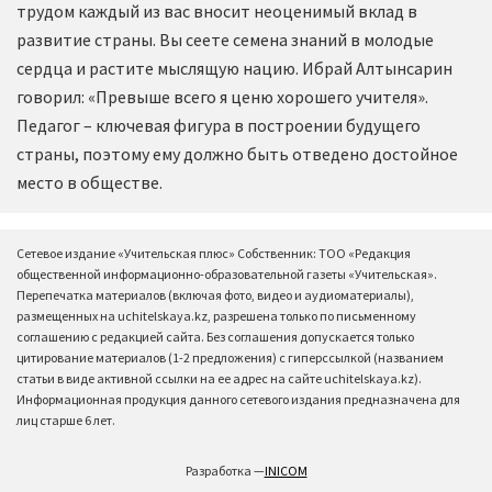
трудом каждый из вас вносит неоценимый вклад в
развитие страны. Вы сеете семена знаний в молодые
сердца и растите мыслящую нацию. Ибрай Алтынсарин
говорил: «Превыше всего я ценю хорошего учителя».
Педагог – ключевая фигура в построении будущего
страны, поэтому ему должно быть отведено достойное
место в обществе.
Сетевое издание «Учительская плюс» Собственник: ТОО «Редакция
общественной информационно-образовательной газеты «Учительская».
Перепечатка материалов (включая фото, видео и аудиоматериалы),
размещенных на uchitelskaya.kz, разрешена только по письменному
соглашению с редакцией сайта. Без соглашения допускается только
цитирование материалов (1-2 предложения) с гиперссылкой (названием
статьи в виде активной ссылки на ее адрес на сайте uchitelskaya.kz).
Информационная продукция данного сетевого издания предназначена для
лиц старше 6 лет.
Разработка —
INICOM