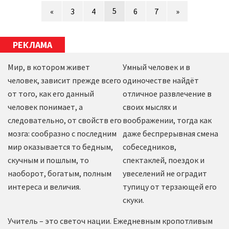
5
«
3
4
6
7
»
РЕКЛАМА
Мир, в котором живет
Умный человек и в
человек, зависит прежде всего
одиночестве найдёт
от того, как его данный
отличное развлечение в
человек понимает, а
своих мыслях и
следовательно, от свойств его
воображении, тогда как
мозга: сообразно с последним
даже беспрерывная смена
мир оказывается то бедным,
собеседников,
скучным и пошлым, то
спектаклей, поездок и
наоборот, богатым, полным
увеселений не оградит
интереса и величия.
тупицу от терзающей его
скуки.
Учитель – это светоч нации. Ежедневным кропотливым