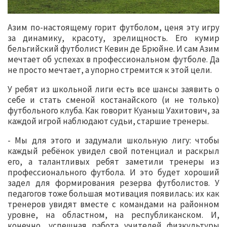
Азим по-настоящему горит футболом, ценя эту игру
за динамику, красоту, зрелищность. Его кумир
бельгийский футболист Кевин де Брюйне. И сам Азим
мечтает об успехах в профессиональном футболе. Да
не просто мечтает, а упорно стремится к этой цели.
У ребят из школьной лиги есть все шансы заявить о
себе и стать сменой костанайского (и не только)
футбольного клуба. Как говорит Куаныш Уахитович, за
каждой игрой наблюдают судьи, старшие тренеры.
- Мы для этого и задумали школьную лигу: чтобы
каждый ребёнок увидел свой потенциал и раскрыл
его, а талантливых ребят заметили тренеры из
профессионального футбола. И это будет хороший
задел для формирования резерва футболистов. У
педагогов тоже большая мотивация появилась: их как
тренеров увидят вместе с командами на районном
уровне, на областном, на республиканском. И,
конечно, успешная работа учителей физкультуры