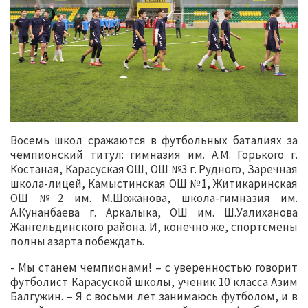
Восемь школ сражаются в футбольных баталиях за
чемпионский титул: гимназия им. А.М. Горького г.
Костаная, Карасуская ОШ, ОШ №3 г. Рудного, Заречная
школа-лицей, Камыстинская ОШ №1, Житикаринская
ОШ №2 им. М.Шожанова, школа-гимназия им.
А.Кунанбаева г. Аркалыка, ОШ им. Ш.Уалиханова
Жангельдинского района. И, конечно же, спортсмены
полны азарта побеждать.
- Мы станем чемпионами! – с уверенностью говорит
футболист Карасуской школы, ученик 10 класса Азим
Балгужин. – Я с восьми лет занимаюсь футболом, и в