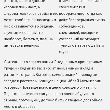
от того, как его данный
отличное развлечение в
человек понимает, а
своих мыслях и
следовательно, от свойств его
воображении, тогда как
мозга: сообразно с последним
даже беспрерывная смена
мир оказывается то бедным,
собеседников,
скучным и пошлым, то
спектаклей, поездок и
наоборот, богатым, полным
увеселений не оградит
интереса и величия.
тупицу от терзающей его
скуки.
Учитель – это светоч нации. Ежедневным кропотливым
трудом каждый из вас вносит неоценимый вклад в
развитие страны. Вы сеете семена знаний в молодые
сердца и растите мыслящую нацию. Ибрай Алтынсарин
говорил: «Превыше всего я ценю хорошего учителя».
Педагог – ключевая фигура в построении будущего
страны, поэтому ему должно быть отведено достойное
место в обществе.