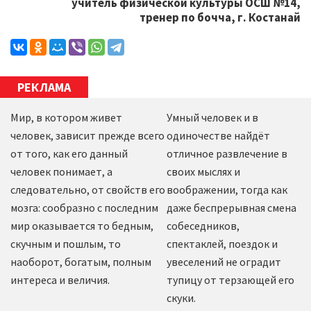
учитель физической культуры ОСШ №14,
тренер по бочча, г. Костанай
РЕКЛАМА
Мир, в котором живет
Умный человек и в
человек, зависит прежде всего
одиночестве найдёт
от того, как его данный
отличное развлечение в
человек понимает, а
своих мыслях и
следовательно, от свойств его
воображении, тогда как
мозга: сообразно с последним
даже беспрерывная смена
мир оказывается то бедным,
собеседников,
скучным и пошлым, то
спектаклей, поездок и
наоборот, богатым, полным
увеселений не оградит
интереса и величия.
тупицу от терзающей его
скуки.