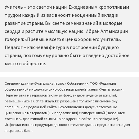
Учитель – это светоч нации. Ежедневным кропотливым
трудом каждый из вас вносит неоценимый вклад в
развитие страны. Вы сеете семена знаний в молодые
сердца и растите мыслящую нацию. Ибрай Алтынсарин
говорил: «Превыше всего я ценю хорошего учителя».
Педагог – ключевая фигура в построении будущего
страны, поэтому ему должно быть отведено достойное
место в обществе.
Сетевое издание «Учительская плюс» Собственник: ТОО «Редакция
общественной информационно-образовательной газеты «Учительская».
Перепечатка материалов (включая фото, видео и аудиоматериалы),
размещенных на uchitelskaya.kz, разрешена только по письменному
соглашению с редакцией сайта. Без соглашения допускается только
цитирование материалов (1-2 предложения) с гиперссылкой (названием
статьи в виде активной ссылки на ее адрес на сайте uchitelskaya.kz).
Информационная продукция данного сетевого издания предназначена для
лиц старше 6 лет.