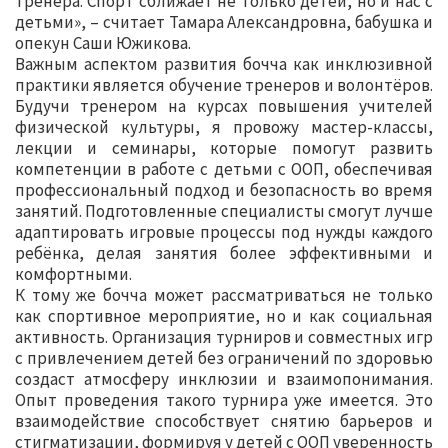
тренера. Спорт сближает не только детей, но и нас с
детьми», – считает Тамара Александровна, бабушка и
опекун Саши Южикова.
Важным аспектом развития бочча как инклюзивной
практики является обучение тренеров и волонтёров.
Будучи тренером на курсах повышения учителей
физической культуры, я провожу мастер-классы,
лекции и семинары, которые помогут развить
компетенции в работе с детьми с ООП, обеспечивая
профессиональный подход и безопасность во время
занятий. Подготовленные специалисты смогут лучше
адаптировать игровые процессы под нужды каждого
ребёнка, делая занятия более эффективными и
комфортными.
К тому же бочча может рассматриваться не только
как спортивное мероприятие, но и как социальная
активность. Организация турниров и совместных игр
с привлечением детей без ограничений по здоровью
создаст атмосферу инклюзии и взаимопонимания.
Опыт проведения такого турнира уже имеется. Это
взаимодействие способствует снятию барьеров и
стигматизации, формируя у детей с ООП уверенность