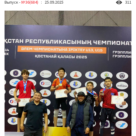
Выпуск -
№36(684)
: 25.09.2025
311