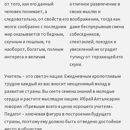
от того, как его данный
отличное развлечение в
человек понимает, а
своих мыслях и
следовательно, от свойств его
воображении, тогда как
мозга: сообразно с последним
даже беспрерывная смена
мир оказывается то бедным,
собеседников,
скучным и пошлым, то
спектаклей, поездок и
наоборот, богатым, полным
увеселений не оградит
интереса и величия.
тупицу от терзающей его
скуки.
Учитель – это светоч нации. Ежедневным кропотливым
трудом каждый из вас вносит неоценимый вклад в
развитие страны. Вы сеете семена знаний в молодые
сердца и растите мыслящую нацию. Ибрай Алтынсарин
говорил: «Превыше всего я ценю хорошего учителя».
Педагог – ключевая фигура в построении будущего
страны, поэтому ему должно быть отведено достойное
место в обществе.