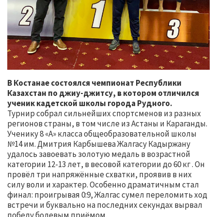
В Костанае состоялся чемпионат Республики
Казахстан по джиу-джитсу, в котором отличился
ученик кадетской школы города Рудного.
Турнир собрал сильнейших спортсменов из разных
регионов страны, в том числе из Астаны и Караганды.
Ученику 8 «А» класса общеобразовательной школы
№14 им. Дмитрия Карбышева Жалгасу Кадыржану
удалось завоевать золотую медаль в возрастной
категории 12-13 лет, в весовой категории до 60 кг . Он
провёл три напряжённые схватки, проявив в них
силу воли и характер. Особенно драматичным стал
финал: проигрывая 0:9, Жалгас сумел переломить ход
встречи и буквально на последних секундах вырвал
победу болевым приёмом.