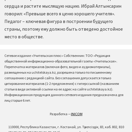
сердца и растите мыслящую нацию. Ибрай Алтынсарин
говорил: «Превыше всего я ценю хорошего учителя».
Педагог – ключевая фигура в построении будущего
страны, поэтому ему должно быть отведено достойное
место в обществе.
Сетевое издание «Учительская плюс» Собственник: ТОО «Редакция
общественной информационно-образовательной газеты «Учительская».
Перепечатка материалов (включая фото, видео и аудиоматериалы),
размещенных на uchitelskaya.kz, разрешена только по письменному
соглашению с редакцией сайта. Без соглашения допускается только
цитирование материалов (1-2 предложения) с гиперссылкой (названием
статьи в виде активной ссылки на ее адрес на сайте uchitelskaya.kz).
Информационная продукция данного сетевого издания предназначена для
лиц старше 6 лет.
Разработка —
INICOM
110000, Республика Казахстан, г. Костанай, ул. Тәуелсіздік, 83, каб. 802, 810