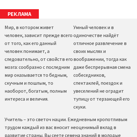
РЕКЛАМА
Мир, в котором живет
Умный человек и в
человек, зависит прежде всего
одиночестве найдёт
от того, как его данный
отличное развлечение в
человек понимает, а
своих мыслях и
следовательно, от свойств его
воображении, тогда как
мозга: сообразно с последним
даже беспрерывная смена
мир оказывается то бедным,
собеседников,
скучным и пошлым, то
спектаклей, поездок и
наоборот, богатым, полным
увеселений не оградит
интереса и величия.
тупицу от терзающей его
скуки.
Учитель – это светоч нации. Ежедневным кропотливым
трудом каждый из вас вносит неоценимый вклад в
развитие страны. Вы сеете семена знаний в молодые