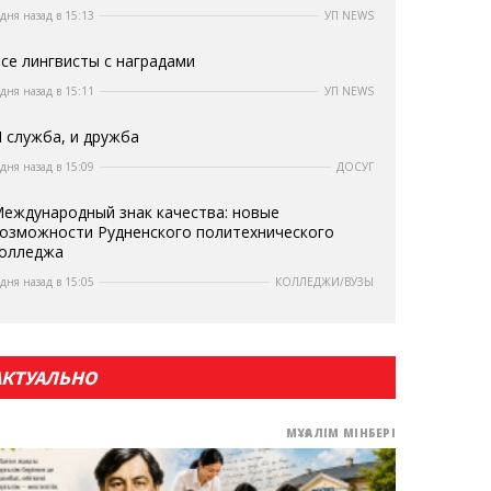
 дня назад в 15:13
УП NEWS
се лингвисты с наградами
 дня назад в 15:11
УП NEWS
 служба, и дружба
 дня назад в 15:09
ДОСУГ
еждународный знак качества: новые
озможности Рудненского политехнического
олледжа
 дня назад в 15:05
КОЛЛЕДЖИ/ВУЗЫ
АКТУАЛЬНО
МҰҒАЛІМ МІНБЕРІ