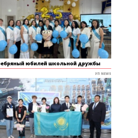
ребряный юбилей школьной дружбы
УП NEWS