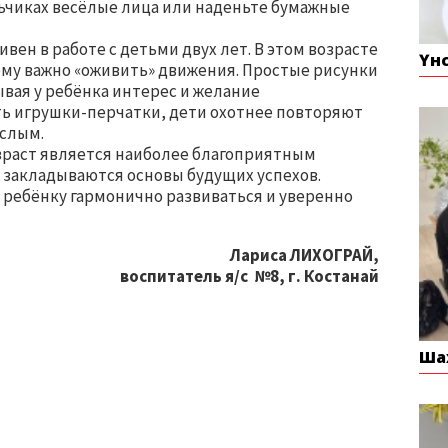
ьчиках весёлые лица или наденьте бумажные
ен в работе с детьми двух лет. В этом возрасте
Үн
му важно «оживить» движения. Простые рисунки
вая у ребёнка интерес и желание
ть игрушки-перчатки, дети охотнее повторяют
ослым.
озраст является наиболее благоприятным
я закладываются основы будущих успехов.
 ребёнку гармонично развиваться и уверенно
Лариса ЛИХОГРАЙ,
воспитатель я/с №8, г. Костанай
Ша