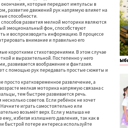
е окончания, которые передают импульсы в
зом, развитие движений рук напрямую влияет на
ные способности.
 способов развития мелкой моторики являются
ный эмоциональный фон, способствуют
ать и воспроизводить информацию. В процессе
нтрировать внимание и правильно его
ые короткими стихотворениями. В этом случае
ткой и выразительной. Постепенно у него
Ыб
и, развивается воображение и фантазия.
ет с помощью рук передавать простые сюжеты и
не просто кратковременное развлечение, а
озрасте мелкая моторика напрямую связана с
альцы, тем быстрее развивается речь.
 несколько советов. Если ребёнок не хочет
. Начните играть самостоятельно или
ательно возьмёт верх. Если у малыша не
 ему, избегая излишнего давления, так как в
При быстрой потере интереса используйте