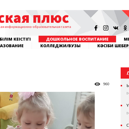
ская плюс
ная информационно-образовательная газета
БІЛІМ КЕҢІСТІГІ
ДОШКОЛЬНОЕ ВОСПИТАНИЕ
МЕ
РАЗОВАНИЕ
КОЛЛЕДЖИ/ВУЗЫ
КӘСІБИ ШЕБЕР
960
Ы
В
Ү
В
С