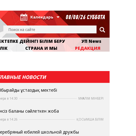
08/08/26 СУББОТА
Календарь
КТЕПКЕ ДЕЙІНГІ БІЛІМ БЕРУ
УП News
ЛІК
СТРАНА И МЫ
РЕДАКЦИЯ
ГЛАВНЫЕ НОВОСТИ
бырайдың ұстаздық мектебі
чера в 14:30
МҰҒАЛІМ МІНБЕРІ
нсіз баланы сөйлеткен жоба
чера в 14:26
ҚОСЫМША БІЛІМ
еребряный юбилей школьной дружбы