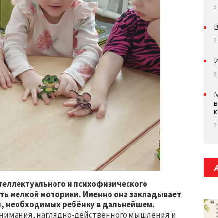
3
В
3
И
3
М
в
к
3
теллектуального и психофизического
ть мелкой моторики. Именно она закладывает
й, необходимых ребёнку в дальнейшем.
 внимания, наглядно-действенного мышления и