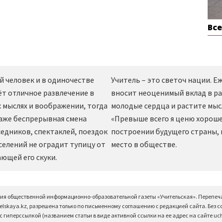
Вс
й человек и в одиночестве
Учитель – это светоч нации. 
ёт отличное развлечение в
вносит неоценимый вклад в ра
 мыслях и воображении, тогда
молодые сердца и растите мы
даже беспрерывная смена
«Превыше всего я ценю хорошег
едников, спектаклей, поездок
построении будущего страны,
селений не оградит тупицу от
место в обществе.
ющей его скуки.
ция общественной информационно-образовательной газеты «Учительская». Перепеч
elskaya.kz, разрешена только по письменному соглашению с редакцией сайта. Без 
 гиперссылкой (названием статьи в виде активной ссылки на ее адрес на сайте uchi