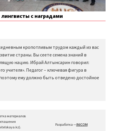
е лингвисты с наградами
Ежедневным кропотливым трудом каждый из вас
звитие страны. Вы сеете семена знаний в
слящую нацию. Ибрай Алтынсарин говорил:
о учителя». Педагог – ключевая фигура в
 поэтому ему должно быть отведено достойное
атка материалов
соглашения
Разработка —
INICOM
telskaya.kz).