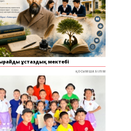
ырайдың ұстаздық мектебі
ҚОСЫМША БІЛІМ