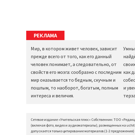
РЕКЛАМА
Мир, в котором живет человек, зависит
Умны
прежде всего от того, как его данный
найд
человек понимает, а следовательно, от
своих
свойств его мозга: сообразно с последним
как 
мир оказывается то бедным, скучным и
собес
пошлым, то наоборот, богатым, полным
и уве
интереса и величия.
терза
Сетевое издание «Учительская плюс» Собственник: ТОО «Редак
(включая фото, видео и аудиоматериалы), размещенных на uchit
допускается только цитирование материалов (1-2 предложения) с