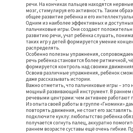
речи. На кончиках пальцев находятся нервны
мозг, стимулируя его активность. Таким обра
общее развитие ребёнка и его интеллектуаль
Одним из наиболее эффективных и доступных
пальчиковые игры. Они создают положитель
развитию речи, учат ребёнка слушать, поним
таких игр у детей формируется умение конце
распределять.
Особенно полезны упражнения, сопровождаем
речь ребёнка становится более ритмичной, чё
формируется контроль над своими движениям
Освоив различные упражнения, ребёнок смож
даже рассказывать истории.
Важно отметить, что пальчиковые игры – это 
мощный развивающий инструмент. В раннем в
речевыми центрами: чем активнее работают п
Из опыта своей работы в группе «Гномики» дам
повторять движения, не стоит его заставлять
подключите куклу: любопытство ребёнка обяз
получается согнуть палец, аккуратно помогите
раннем возрасте суставы ещё очень гибкие. 