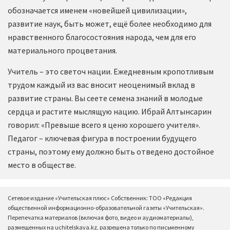
обозначается именем «новейшей цивилизации»,
развитие наук, быть может, ещё более необходимо для
нравственного благосостояния народа, чем для его
материального процветания.
Учитель – это светоч нации. Ежедневным кропотливым
трудом каждый из вас вносит неоценимый вклад в
развитие страны. Вы сеете семена знаний в молодые
сердца и растите мыслящую нацию. Ибрай Алтынсарин
говорил: «Превыше всего я ценю хорошего учителя».
Педагог – ключевая фигура в построении будущего
страны, поэтому ему должно быть отведено достойное
место в обществе.
Сетевое издание «Учительская плюс» Собственник: ТОО «Редакция
общественной информационно-образовательной газеты «Учительская».
Перепечатка материалов (включая фото, видео и аудиоматериалы),
размещенных на uchitelskaya.kz, разрешена только по письменному