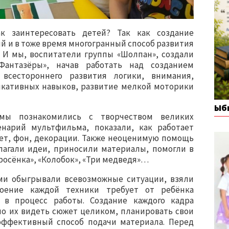
ак заинтересовать детей? Так как создание
й и в тоже время многогранный способ развития
 И мы, воспитатели группы «Шолпан», создали
антазёры», начав работать над созданием
всестороннего развития логики, внимания,
кативных навыков, развитие мелкой моторики
Ыб
мы познакомились с творчеством великих
нарий мультфильма, показали, как работает
жет, фон, декорации. Также неоценимую помощь
лагали идеи, приносили материалы, помогли в
росёнка», «Колобок», «Три медведя»…
ми обыгрывали всевозможные ситуации, взяли
оение каждой техники требует от ребёнка
 в процесс работы. Создание каждого кадра
ло их видеть сюжет целиком, планировать свои
эффективный способ подачи материала. Перед