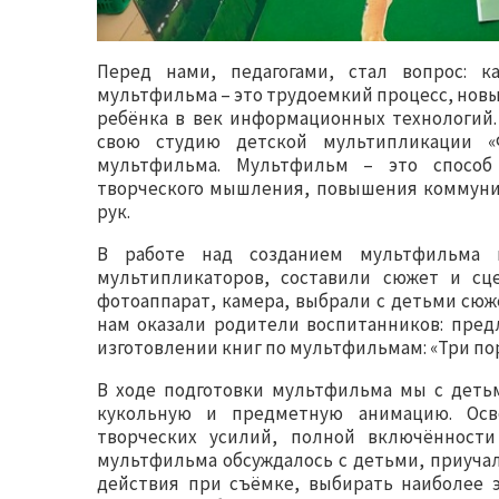
Перед нами, педагогами, стал вопрос: к
мультфильма – это трудоемкий процесс, новы
ребёнка в век информационных технологий.
свою студию детской мультипликации «Ф
мультфильма. Мультфильм – это способ 
творческого мышления, повышения коммуни
рук.
В работе над созданием мультфильма 
мультипликаторов, составили сюжет и сце
фотоаппарат, камера, выбрали с детьми сю
нам оказали родители воспитанников: пред
изготовлении книг по мультфильмам: «Три по
В ходе подготовки мультфильма мы с деть
кукольную и предметную анимацию. Осв
творческих усилий, полной включённости
мультфильма обсуждалось с детьми, приуча
действия при съёмке, выбирать наиболее 