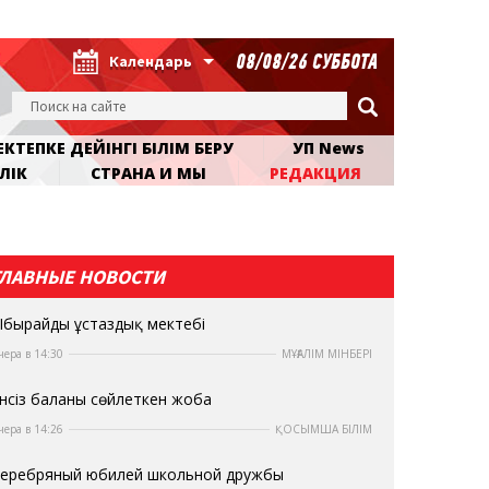
08/08/26 СУББОТА
Календарь
КТЕПКЕ ДЕЙІНГІ БІЛІМ БЕРУ
УП News
ЛІК
СТРАНА И МЫ
РЕДАКЦИЯ
ГЛАВНЫЕ НОВОСТИ
бырайдың ұстаздық мектебі
чера в 14:30
МҰҒАЛІМ МІНБЕРІ
нсіз баланы сөйлеткен жоба
чера в 14:26
ҚОСЫМША БІЛІМ
еребряный юбилей школьной дружбы