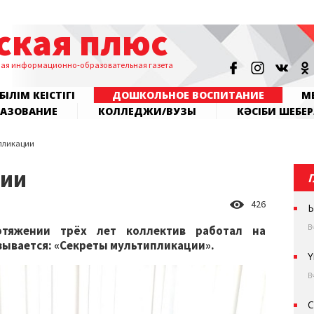
ская плюс
ная информационно-образовательная газета
БІЛІМ КЕҢІСТІГІ
ДОШКОЛЬНОЕ ВОСПИТАНИЕ
МЕ
РАЗОВАНИЕ
КОЛЛЕДЖИ/ВУЗЫ
КӘСІБИ ШЕБЕР
пликации
ции
426
Ы
В
отяжении трёх лет коллектив работал на
зывается: «Секреты мультипликации».
Ү
В
С