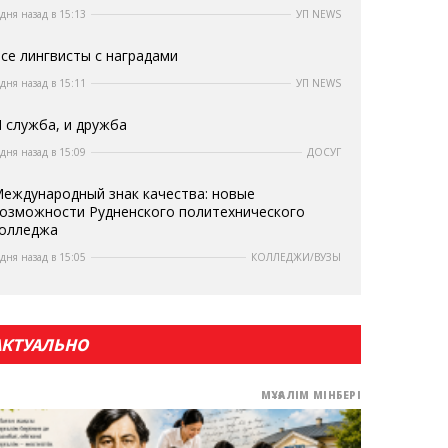
 дня назад в 15:13
УП NEWS
се лингвисты с наградами
 дня назад в 15:11
УП NEWS
 служба, и дружба
 дня назад в 15:09
ДОСУГ
еждународный знак качества: новые
озможности Рудненского политехнического
олледжа
 дня назад в 15:05
КОЛЛЕДЖИ/ВУЗЫ
АКТУАЛЬНО
МҰҒАЛІМ МІНБЕРІ