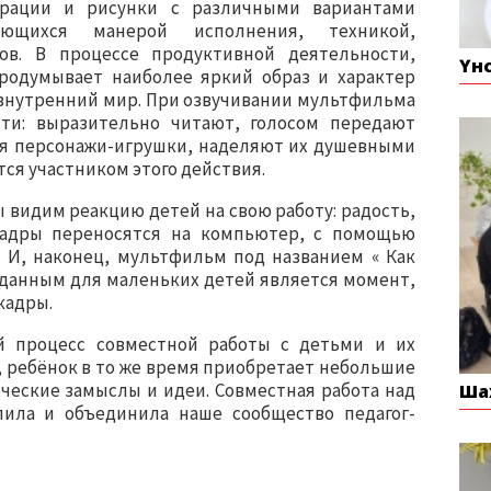
трации и рисунки с различными вариантами
ающихся манерой исполнения, техникой,
ов. В процессе продуктивной деятельности,
Үн
родумывает наиболее яркий образ и характер
х внутренний мир. При озвучивании мультфильма
ти: выразительно читают, голосом передают
гая персонажи-игрушки, наделяют их душевными
тся участником этого действия.
 видим реакцию детей на свою работу: радость,
окадры переносятся на компьютер, с помощью
 И, наконец, мультфильм под названием « Как
жданным для маленьких детей является момент,
кадры.
й процесс совместной работы с детьми и их
, ребёнок в то же время приобретает небольшие
рческие замыслы и идеи. Совместная работа над
Ша
ила и объединила наше сообщество педагог-