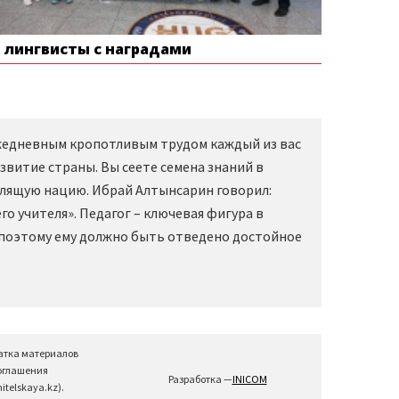
е лингвисты с наградами
Ежедневным кропотливым трудом каждый из вас
звитие страны. Вы сеете семена знаний в
слящую нацию. Ибрай Алтынсарин говорил:
о учителя». Педагог – ключевая фигура в
 поэтому ему должно быть отведено достойное
атка материалов
соглашения
Разработка —
INICOM
telskaya.kz).