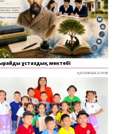
ырайдың ұстаздық мектебі
ҚОСЫМША БІЛІМ