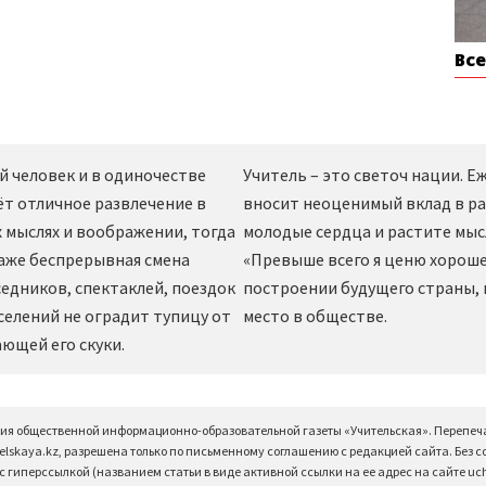
Вс
й человек и в одиночестве
Учитель – это светоч нации. 
ёт отличное развлечение в
вносит неоценимый вклад в ра
 мыслях и воображении, тогда
молодые сердца и растите мы
даже беспрерывная смена
«Превыше всего я ценю хорошег
едников, спектаклей, поездок
построении будущего страны,
селений не оградит тупицу от
место в обществе.
ющей его скуки.
ция общественной информационно-образовательной газеты «Учительская». Перепеч
elskaya.kz, разрешена только по письменному соглашению с редакцией сайта. Без 
 гиперссылкой (названием статьи в виде активной ссылки на ее адрес на сайте uchi