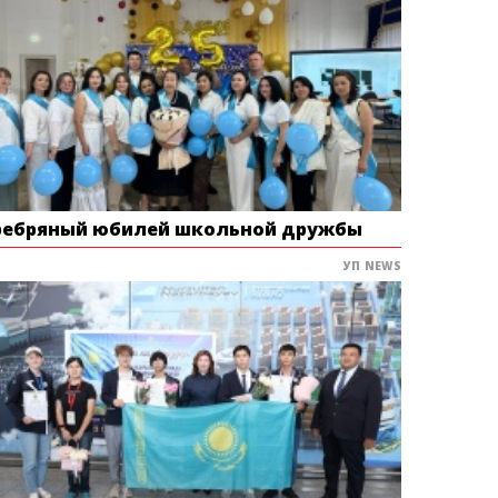
ребряный юбилей школьной дружбы
УП NEWS