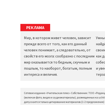
РЕКЛАМА
Мир, в котором живет человек, зависит
Умны
прежде всего от того, как его данный
найд
человек понимает, а следовательно, от
своих
свойств его мозга: сообразно с последним
как 
мир оказывается то бедным, скучным и
собес
пошлым, то наоборот, богатым, полным
и уве
интереса и величия.
терза
Сетевое издание «Учительская плюс» Собственник: ТОО «Редак
(включая фото, видео и аудиоматериалы), размещенных на uchit
допускается только цитирование материалов (1-2 предложения) с