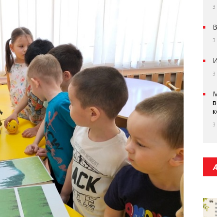
3
В
3
И
3
М
в
к
3