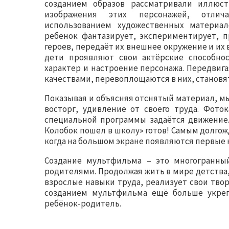
созданием образов рассматривали иллюс
изображения этих персонажей, отлич
использованием художественных материал
ребёнок фантазирует, экспериментирует, п
героев, передаёт их внешнее окружение и и
дети проявляют свои актёрские способнос
характер и настроение персонажа. Передви
качествами, перевоплощаются в них, становя
Показывая и объясняя отснятый материал, мы
восторг, удивление от своего труда. Фот
специальной программы задаётся движение.
Колобок пошел в школу» готов! Самым долго
когда на большом экране появляются первые 
Создание мультфильма – это многогранны
родителями. Продолжая жить в мире детства
взрослые навыки труда, реализует свои тво
созданием мультфильма ещё больше укреп
ребёнок-родитель.