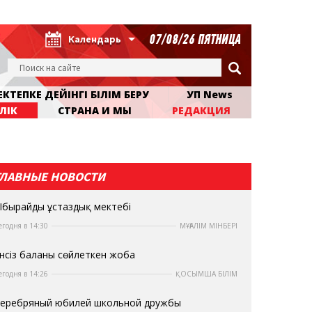
07/08/26 ПЯТНИЦА
Календарь
КТЕПКЕ ДЕЙІНГІ БІЛІМ БЕРУ
УП News
ЛІК
СТРАНА И МЫ
РЕДАКЦИЯ
ГЛАВНЫЕ НОВОСТИ
бырайдың ұстаздық мектебі
егодня в 14:30
МҰҒАЛІМ МІНБЕРІ
нсіз баланы сөйлеткен жоба
егодня в 14:26
ҚОСЫМША БІЛІМ
еребряный юбилей школьной дружбы