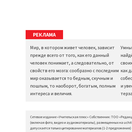
РЕКЛАМА
Мир, в котором живет человек, зависит
Умны
прежде всего от того, как его данный
найд
человек понимает, а следовательно, от
своих
свойств его мозга: сообразно с последним
как 
мир оказывается то бедным, скучным и
собес
пошлым, то наоборот, богатым, полным
и уве
интереса и величия.
терза
Сетевое издание «Учительская плюс» Собственник: ТОО «Редак
(включая фото, видео и аудиоматериалы), размещенных на uchit
допускается только цитирование материалов (1-2 предложения) с