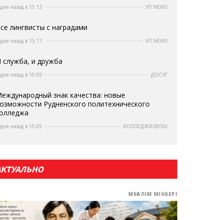
 дня назад в 15:13
УП NEWS
се лингвисты с наградами
 дня назад в 15:11
УП NEWS
 служба, и дружба
 дня назад в 15:09
ДОСУГ
еждународный знак качества: новые
озможности Рудненского политехнического
олледжа
 дня назад в 15:05
КОЛЛЕДЖИ/ВУЗЫ
АКТУАЛЬНО
МҰҒАЛІМ МІНБЕРІ