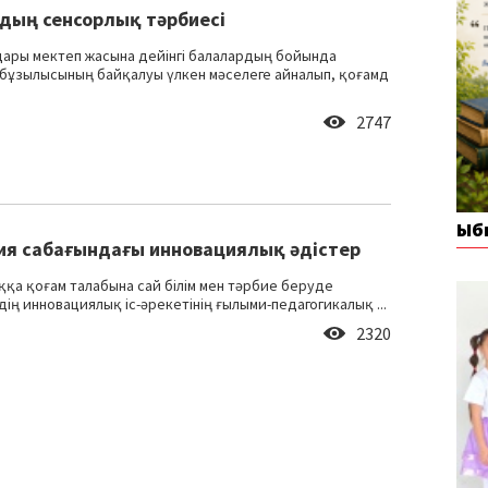
дың сенсорлық тәрбиесі
ары мектеп жасына дейінгі балалардың бойында
бұзылысының байқалуы үлкен мәселеге айналып, қоғамд
2747
Ыб
ия сабағындағы инновациялық әдістер
ққа қоғам талабына сай білім мен тәрбие беруде
ің инновациялық іс-әрекетінің ғылыми-педагогикалық ...
2320