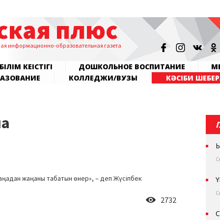
ская плюс
ная информационно-образовательная газета
БІЛІМ КЕҢІСТІГІ
ДОШКОЛЬНОЕ ВОСПИТАНИЕ
МЕ
РАЗОВАНИЕ
КОЛЛЕДЖИ/ВУЗЫ
КӘСІБИ ШЕБЕР
на
Ы
С
жаңадан жаңаны табатын өнер», – деп Жүсіпбек
Ү
С
2732
С