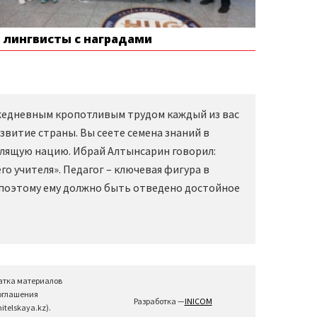
е лингвисты с наградами
Ежедневным кропотливым трудом каждый из вас
звитие страны. Вы сеете семена знаний в
слящую нацию. Ибрай Алтынсарин говорил:
о учителя». Педагог – ключевая фигура в
 поэтому ему должно быть отведено достойное
атка материалов
соглашения
Разработка —
INICOM
telskaya.kz).