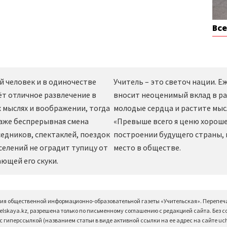
Вс
й человек и в одиночестве
Учитель – это светоч нации. 
ёт отличное развлечение в
вносит неоценимый вклад в ра
 мыслях и воображении, тогда
молодые сердца и растите мы
даже беспрерывная смена
«Превыше всего я ценю хорошег
едников, спектаклей, поездок
построении будущего страны,
селений не оградит тупицу от
место в обществе.
ющей его скуки.
ция общественной информационно-образовательной газеты «Учительская». Перепеч
elskaya.kz, разрешена только по письменному соглашению с редакцией сайта. Без 
 гиперссылкой (названием статьи в виде активной ссылки на ее адрес на сайте uchi