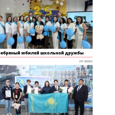
ребряный юбилей школьной дружбы
УП NEWS