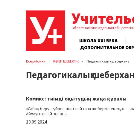
Учитель
Областная еженедельная обществен
ШКОЛА XXI ВЕКА
ДОПОЛНИТЕЛЬНОЕ ОБ
Все рубрики
КӘСІБИ ШЕБЕРЛІК
Педагогикалық шеберхана
Педагогикалық шеберха
Комикс: тиімді оқытудың жаңа құралы
«Сабақ беру – үйреншікті жай ғана шеберлік емес, ол – 
Аймауытов айтқанд ...
13.09.2024