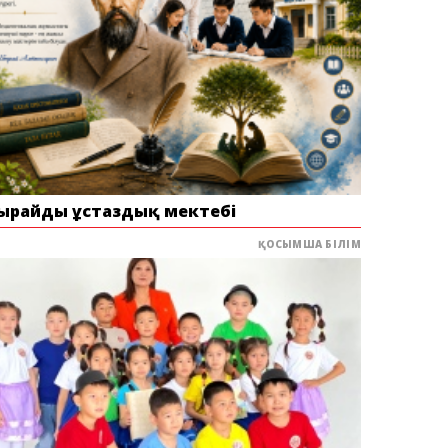
ырайдың ұстаздық мектебі
ҚОСЫМША БІЛІМ