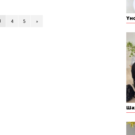
Үн
3
4
5
»
Ша