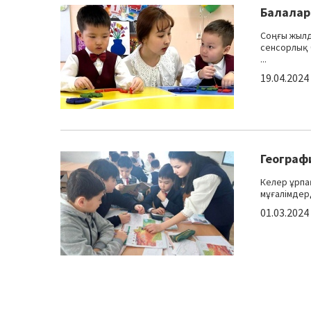
Балалар
Соңғы жылд
сенсорлық 
...
19.04.2024
Географ
Келер ұрпа
мұғалімдерд
01.03.2024