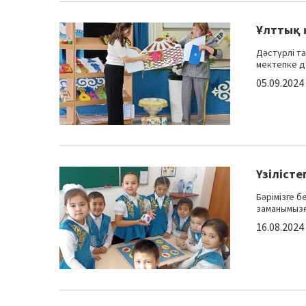
Ұлттық 
Дәстүрлі т
мектепке де
05.09.2024
Үзіліст
Бәрімізге бе
заманымызға
16.08.2024