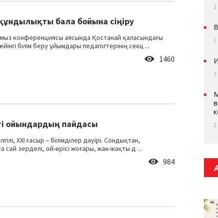
2
құндылықты бала бойына сіңіру
В
амыз конференциясы аясында Қостанай қаласындағы
2
йінгі білім беру ұйымдары педагогтерінің секц ...
1460
И
2
М
в
к
егі ойындардың пайдасы
2
лгілі, ХХІ ғасыр – білімділер дәуірі. Сондықтан,
 сай зерделі, ой-өрісі жоғары, жан-жақты д ...
984