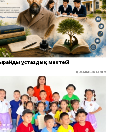
ырайдың ұстаздық мектебі
ҚОСЫМША БІЛІМ