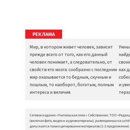
РЕКЛАМА
Мир, в котором живет человек, зависит
Умны
прежде всего от того, как его данный
найд
человек понимает, а следовательно, от
своих
свойств его мозга: сообразно с последним
как 
мир оказывается то бедным, скучным и
собес
пошлым, то наоборот, богатым, полным
и уве
интереса и величия.
терза
Сетевое издание «Учительская плюс» Собственник: ТОО «Редак
(включая фото, видео и аудиоматериалы), размещенных на uchit
допускается только цитирование материалов (1-2 предложения) с