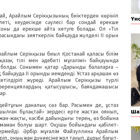
дай, Арайлым Серікқызының биіктерден көрініп
Үн
леті, кеудесінде сәулесі бар сондай ерекше
оны да ерекше айта кетуге болады. Ол «Тіл
асындағы зияткерлік байқауда жүлделі ІІ орын
 Арайлым Серікқызы биыл Қостанай қаласы білім
азақ тілі мен әдебиті мұғалімі» байқауында
ие болды. Сонымен қатар «Дарынды балаларға –
 байқауда ІІ орынды иемденді. Ұстаз әрқашан өз
жетілдіріп жүреді. Арайлым Серікқызы түрлі
ференциялардың қатысушысы, баяндамашысы
ар.
ейтұғын даналық сөз бар. Расымен де, ұстаз
ылған бұлақтай» зердесі ерте жастан оянып,
Ша
м жан-жақты, кәсіби дайындығы терең, өз бойына
н маман болуы шарт. Оқушы бойындағы қабілет-
ермейді. Әрбір мұғалім Файзуллина Арайлым
ріп, оның жан дүниесіне жол тауып, дұрыс бағыт-