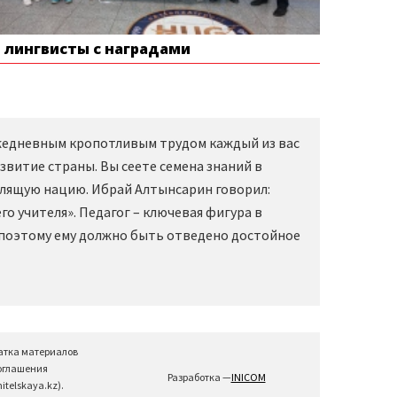
е лингвисты с наградами
Ежедневным кропотливым трудом каждый из вас
звитие страны. Вы сеете семена знаний в
слящую нацию. Ибрай Алтынсарин говорил:
о учителя». Педагог – ключевая фигура в
 поэтому ему должно быть отведено достойное
атка материалов
соглашения
Разработка —
INICOM
telskaya.kz).