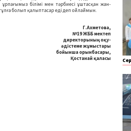
ын ұрпағымыз білімі мен тәрбиесі ұштасқан жан-
тұлға болып қалыптасар еді деп ойлаймын.
Г.Ахметова,
№19 ЖББ мектеп
директорының оқу-
әдістеме жұмыстары
бойынша орынбасары,
Қостанай қаласы
Се