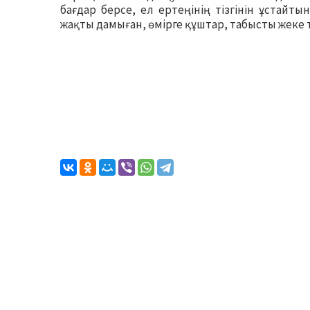
бағдар берсе, ел ертеңінің тізгінін ұстайт
жақты дамыған, өмірге құштар, табысты жеке 