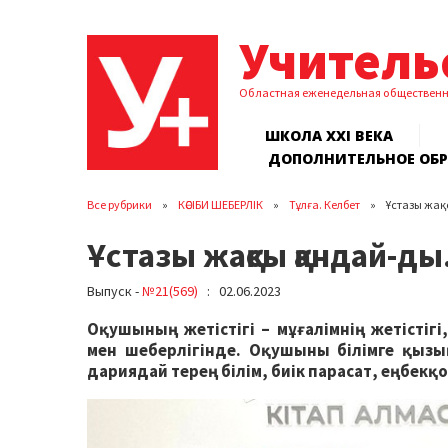
Учитель
Областная еженедельная обществен
ШКОЛА XXI ВЕКА
ДОПОЛНИТЕЛЬНОЕ ОБ
Все рубрики
КӘСІБИ ШЕБЕРЛІК
Тұлға. Келбет
Ұстазы жақ
Ұстазы жақсы қандай-ды.
Выпуск -
№21(569)
: 02.06.2023
Оқушының жетістігі – мұғалімнің жетістігі,
мен шеберлігінде. Оқушыны білімге қызық
дариядай терең білім, биік парасат, еңбекқ