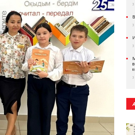
3
В
3
И
3
М
в
к
3