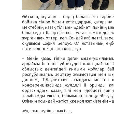
Өйткені, мұғалім – елдің болашағын тәрбие
бойына сіңіре білген ұстаздардың қатарын
мектебінің қазақ тілі мен әдебиеті пәнінің 
болар еді. «Шәкірт жеңісі – ұстаз жемісі» дес
жүрген шәкірттері көп. Сондай қабілетті, зе
оқушысы София Белоус. Ол ұстазының еңбе
нәтижелерге қол жеткізіп жүр.
– Менің қазақ тіліне деген қызығушылығы
әрдайым білгенін үйретуден жалықпайтын б
облыстық деңгейдегі ғылыми жобалар бай
республикалық зерттеу жұмыстары мен шығ
диплом, Т.Дәулетбаев атындағы мектеп 
конференциясында жүлделі ІІ орынды қа
ордасындағы қазақ тілі мен әдебиеті пәні
талабымды ұштап, білімімнің тереңдей түсуі
Өзімнің осындай жетістікке қол жеткізгенім – ұ
«Ақырын жүріп, анық бас,