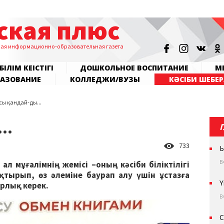
ская плюс
ная информационно-образовательная газета
БІЛІМ КЕҢІСТІГІ
ДОШКОЛЬНОЕ ВОСПИТАНИЕ
МЕ
РАЗОВАНИЕ
КОЛЛЕДЖИ/ВУЗЫ
КӘСІБИ ШЕБЕР
сы қандай-ды...
..
733
Ы
В
 ал мұғалімнің жемісі –оның кәсіби біліктілігі
тырып, өз әлеміне баурап алу үшін ұстазға
Ү
орлық керек.
В
С