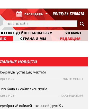
08/08/26 СУББОТА
Календарь
КТЕПКЕ ДЕЙІНГІ БІЛІМ БЕРУ
УП News
ЛІК
СТРАНА И МЫ
РЕДАКЦИЯ
ГЛАВНЫЕ НОВОСТИ
бырайдың ұстаздық мектебі
чера в 14:30
МҰҒАЛІМ МІНБЕРІ
нсіз баланы сөйлеткен жоба
чера в 14:26
ҚОСЫМША БІЛІМ
еребряный юбилей школьной дружбы