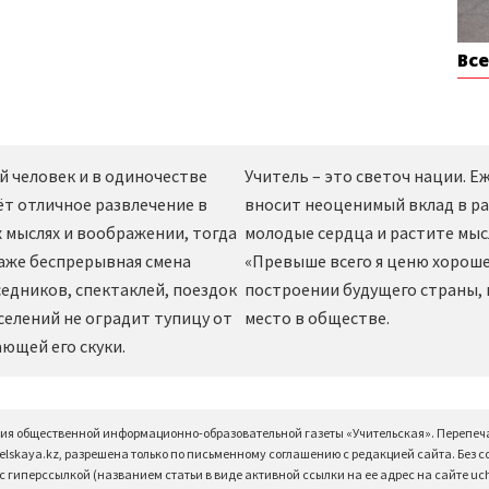
Вс
й человек и в одиночестве
Учитель – это светоч нации. 
ёт отличное развлечение в
вносит неоценимый вклад в ра
 мыслях и воображении, тогда
молодые сердца и растите мы
даже беспрерывная смена
«Превыше всего я ценю хорошег
едников, спектаклей, поездок
построении будущего страны,
селений не оградит тупицу от
место в обществе.
ющей его скуки.
ция общественной информационно-образовательной газеты «Учительская». Перепеч
elskaya.kz, разрешена только по письменному соглашению с редакцией сайта. Без 
 гиперссылкой (названием статьи в виде активной ссылки на ее адрес на сайте uchi