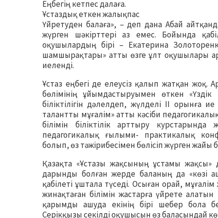
Еңбегің кетпес далаға.
Ұстаздық еткен жалықпас
Үйретуден балаға», – деп дана Абай айтқан
жүрген шәкірттері аз емес. Бойында қабі
оқушылардың бірі – Екатерина Золоторенк
шамшырақтары» атты өзге ұлт оқушылары ар
иеленді.
Ұстаз еңбегі де елеусіз қалып жатқан жоқ.
бөлімінің ұйымдастыруымен өткен «Үздік қ
біліктілігін дәлелдеп, жүлделі ІІ орынға 
талантты мұғалім» атты кәсіби педагогикалық
білімін біліктілік арттыру курстарында 
педагогикалық ғылыми- практикалық кон
болып, өз тәжірибесімен бөлісіп жүрген жайы б
Қазақта «Ұстазы жақсының ұстамы жақсы» д
дарынды болған жерде баланың да «көзі аш
қабілеті ұштала түседі. Осыған орай, мұғалі
жинақтаған білімін жастарға үйрете алаты
қарымды ашуда екінің бірі шебер бола б
Серікқызы секілді оқушысын өз баласындай кө