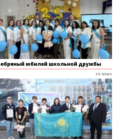
ребряный юбилей школьной дружбы
УП NEWS