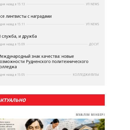
 дня назад в 15:13
УП NEWS
се лингвисты с наградами
 дня назад в 15:11
УП NEWS
 служба, и дружба
 дня назад в 15:09
ДОСУГ
еждународный знак качества: новые
озможности Рудненского политехнического
олледжа
 дня назад в 15:05
КОЛЛЕДЖИ/ВУЗЫ
АКТУАЛЬНО
МҰҒАЛІМ МІНБЕРІ