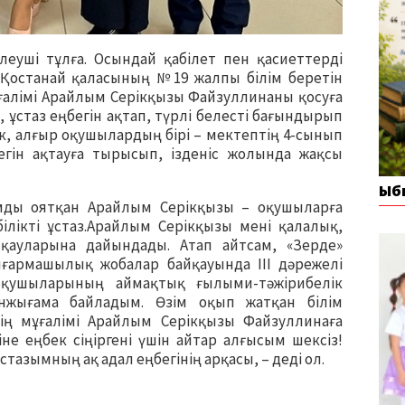
леуші тұлға. Осындай қабілет пен қасиеттерді
а Қостанай қаласының №19 жалпы білім беретін
мұғалімі Арайлым Серікқызы Файзуллинаны қосуға
ек, ұстаз еңбегін ақтап, түрлі белесті бағындырып
рек, алғыр оқушылардың бірі – мектептің 4-сынып
гін ақтауға тырысып, ізденіс жолында жақсы
Ыб
мды оятқан Арайлым Серікқызы – оқушыларға
ілікті ұстаз.Арайлым Серікқызы мені қалалық,
қауларына дайындады. Атап айтсам, «Зерде»
армашылық жобалар байқауында ІІІ дәрежелі
оқушыларының аймақтық ғылыми-тәжірибелік
нжығама байладым. Өзім оқып жатқан білім
нің мұғалімі Арайлым Серікқызы Файзуллинаға
не еңбек сіңіргені үшін айтар алғысым шексіз!
стазымның ақ адал еңбегінің арқасы, – деді ол.