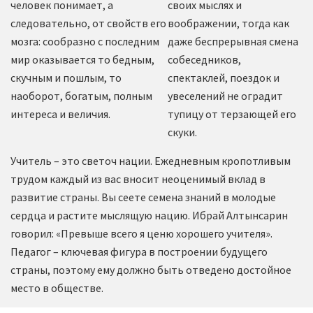
человек понимает, а
своих мыслях и
следовательно, от свойств его
воображении, тогда как
мозга: сообразно с последним
даже беспрерывная смена
мир оказывается то бедным,
собеседников,
скучным и пошлым, то
спектаклей, поездок и
наоборот, богатым, полным
увеселений не оградит
интереса и величия.
тупицу от терзающей его
скуки.
Учитель – это светоч нации. Ежедневным кропотливым
трудом каждый из вас вносит неоценимый вклад в
развитие страны. Вы сеете семена знаний в молодые
сердца и растите мыслящую нацию. Ибрай Алтынсарин
говорил: «Превыше всего я ценю хорошего учителя».
Педагог – ключевая фигура в построении будущего
страны, поэтому ему должно быть отведено достойное
место в обществе.