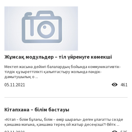
Жұмсақ модульдер – тіл үйренуге көмекші
Мектеп жасына дейінгі балалардың бойында коммуникативтік-
тілдік құзыреттілікті қалыптастыру жолында пәндік-
дамытушылық о ...
05.11.2021
461
Кітапхана – білім бастауы
«Кітап – білім бұлағы, білім – өмір шырағы» деген ұлағатты сөзде
қаншама мағына, қаншама терең ой жатыр десеңізші?! Өйтк ...