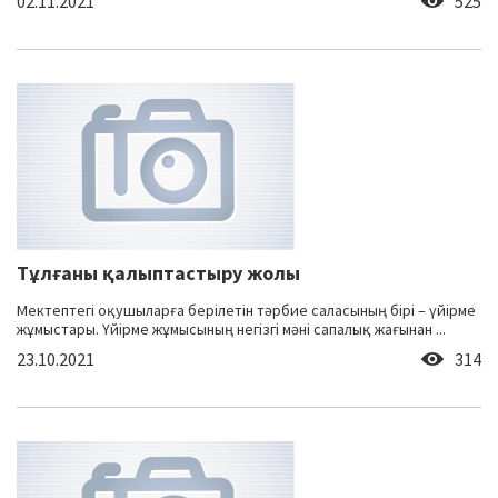
02.11.2021
525
Тұлғаны қалыптастыру жолы
Мектептегі оқушыларға берілетін тәрбие саласының бірі – үйірме
жұмыстары. Үйірме жұмысының негізгі мәні сапалық жағынан ...
23.10.2021
314