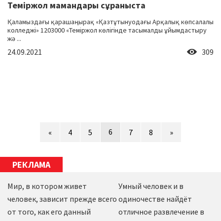
Теміржол мамандары сұраныста
Қаламыздағы қарашаңырақ «Қазтұтынуодағы Арқалық көпсалалы
колледжі» 1203000 «Теміржол көлігінде тасымалды ұйымдастыру
жә ...
24.09.2021
309
6
«
4
5
7
8
»
РЕКЛАМА
Мир, в котором живет
Умный человек и в
человек, зависит прежде всего
одиночестве найдёт
от того, как его данный
отличное развлечение в