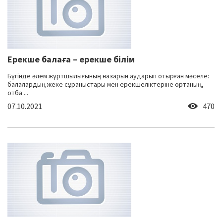
Ерекше балаға – ерекше білім
Бүгінде әлем жұртшылығының назарын аударып отырған мәселе:
балалардың жеке сұраныстары мен ерекшеліктеріне ортаның,
отба ...
07.10.2021
470