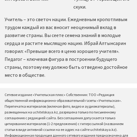
скуки.
Учитель – это светоч нации. Ежедневным кропотливым
трудом каждый из вас вносит неоценимый вклад в
развитие страны. Вы сеете семена знаний в молодые
сердца и растите мыслящую нацию. Ибрай Алтынсарин
говорил: «Превыше всего я ценю хорошего учителя».
Педагог – ключевая фигура в построении будущего
страны, поэтому ему должно быть отведено достойное
место в обществе.
Сетевое издание «Учительская плюс» Собственник: ТОО «Редакция
общественной информационно-образовательной газеты «Учительская».
Перепечатка материалов (включая фото, видео и аудиоматериалы),
размещенных на uchitelskaya.kz, разрешена только по письменному
соглашению с редакцией сайта. Без соглашения допускается только
цитирование материалов (1-2 предложения) с гиперссылкой (названием
статьи в виде активной ссылки на ее адрес на сайте uchitelskaya.kz).
Информационная продукция данного сетевого издания предназначена для