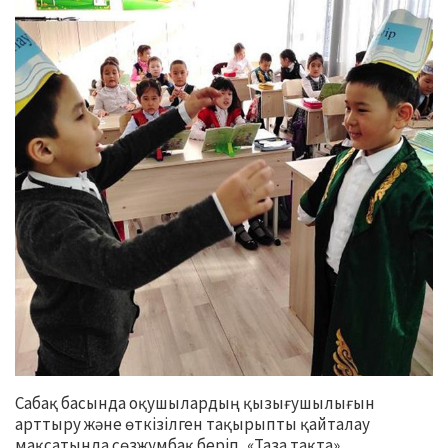
Сабақ басында оқушылардың қызығушылығын
арттыру және өткізілген тақырыпты қайталау
мақсатында сөзжұмбақ беріп, «Таза тақта»,