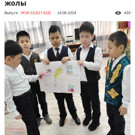
жолы
Выпуск -
№30-31(627-628)
: 16.08.2024
630