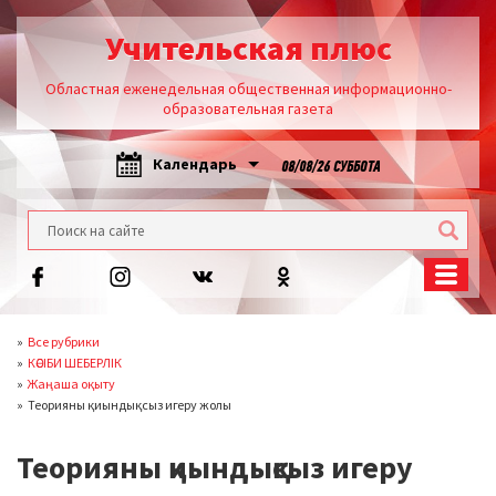
Учительская плюс
Областная еженедельная общественная информационно-
образовательная газета
Календарь
08/08/26 СУББОТА
Все рубрики
КӘСІБИ ШЕБЕРЛІК
Жаңаша оқыту
Теорияны қиындықсыз игеру жолы
Теорияны қиындықсыз игеру