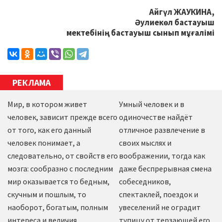
Айгүл ЖАУКИНА,
Әулиекөл бастауыш
мектебінің бастауыш сынып мұғалімі
РЕКЛАМА
Мир, в котором живет
Умный человек и в
человек, зависит прежде всего
одиночестве найдёт
от того, как его данный
отличное развлечение в
человек понимает, а
своих мыслях и
следовательно, от свойств его
воображении, тогда как
мозга: сообразно с последним
даже беспрерывная смена
мир оказывается то бедным,
собеседников,
скучным и пошлым, то
спектаклей, поездок и
наоборот, богатым, полным
увеселений не оградит
интереса и величия.
тупицу от терзающей его