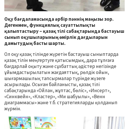
Оқу бағдаламасында әрбір пәннің маңызы зор.
Дегенмен, функциялық сауаттылықты
қалыптастыру – қазақ тілі сабақтарында бастауыш
сынып оқушыларының өмірлік дағдыларын
дамытудың басты шарты.
Ол оқу қазақ тілінде жүретін бастауыш сыныптарда
қазақ тілін меңгертуге қатысымдық, дара тұлғаға
бағдарлай оқыту және сұхбаттық әдістер негізінде
ұйымдастырылатын жағдаяттық, рөлдік ойын,
шығармашылық тапсырмалар түрінде жүзеге
асырылады. Осыған байланысты, қазақ тілі
сабақтарында «Ойлан, жұптас, бөліс», «Инсерт»,
«Синквейн», «Кластер», «Ми шабуылы», «Венн
диаграммасы» және т.б. стратегияларды қолданып
жүрмін.