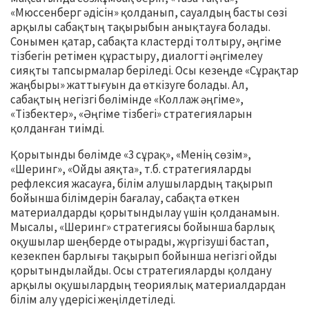
«Мюссенберг әдісін» қолданып, сауалдың басты сөзі
арқылы сабақтың тақырыбын анықтауға болады.
Сонымен қатар, сабақта кластерді толтыру, әңгіме
тізбегін ретімен құрастыру, диалогті әңгімелеу
сияқты тапсырмалар беріледі. Осы кезеңде «Сұрақтар
жаңбыры» жаттығуын да өткізуге болады. Ал,
сабақтың негізгі бөлімінде «Коллаж әңгіме»,
«Тізбектер», «Әңгіме тізбегі» стратегияларын
қолданған тиімді.
Қорытынды бөлімде «3 сұрақ», «Менің сөзім»,
«Шеринг», «Ойды аяқта», т.б. стратегияларды
рефлексия жасауға, білім алушылардың тақырып
бойынша білімдерін бағалау, сабақта өткен
материалдарды қорытындылау үшін қолданамын.
Мысалы, «Шеринг» стратегиясы бойынша барлық
оқушылар шеңберде отырады, жүргізуші бастап,
кезекпен барлығы тақырып бойынша негізгі ойды
қорытындылайды. Осы стратегияларды қолдану
арқылы оқушылардың теориялық материалдардан
білім алу үдерісі жеңілдетіледі.