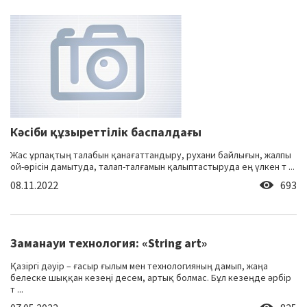
Кәсіби құзыреттілік баспалдағы
Жас ұрпақтың талабын қанағаттандыру, рухани байлығын, жалпы
ой-өрісін дамытуда, талап-талғамын қалыптастыруда ең үлкен т ...
08.11.2022
693
Заманауи технология: «String art»
Қазіргі дәуір – ғасыр ғылым мен технологияның дамып, жаңа
белеске шыққан кезеңі десем, артық болмас. Бұл кезеңде әрбір
т ...