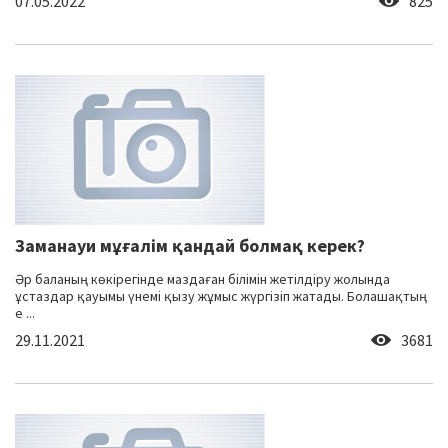
07.05.2022
825
Заманауи мұғалім қандай болмақ керек?
Әр баланың көкірегінде маздаған білімін жетілдіру жолында
ұстаздар қауымы үнемі қызу жұмыс жүргізіп жатады. Болашақтың
е ...
29.11.2021
3681