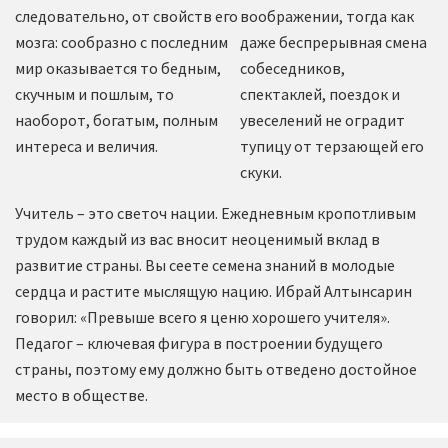
следовательно, от свойств его
воображении, тогда как
мозга: сообразно с последним
даже беспрерывная смена
мир оказывается то бедным,
собеседников,
скучным и пошлым, то
спектаклей, поездок и
наоборот, богатым, полным
увеселений не оградит
интереса и величия.
тупицу от терзающей его
скуки.
Учитель – это светоч нации. Ежедневным кропотливым
трудом каждый из вас вносит неоценимый вклад в
развитие страны. Вы сеете семена знаний в молодые
сердца и растите мыслящую нацию. Ибрай Алтынсарин
говорил: «Превыше всего я ценю хорошего учителя».
Педагог – ключевая фигура в построении будущего
страны, поэтому ему должно быть отведено достойное
место в обществе.