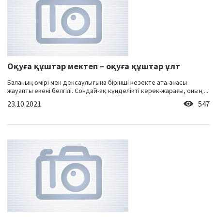
Оқуға құштар мектеп – оқуға құштар ұлт
Баланың өмірі мен денсаулығына бірінші кезекте ата-анасы
жауапты екені белгілі. Сондай-ақ күнделікті керек-жарағы, оның ...
23.10.2021
547