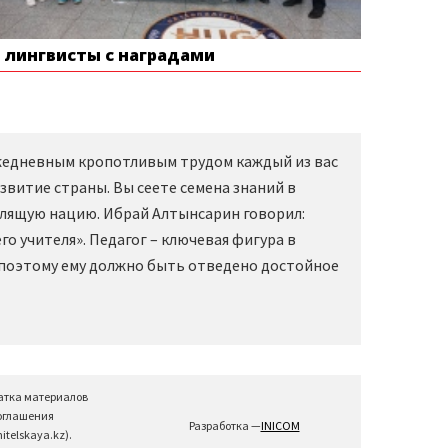
е лингвисты с наградами
Ежедневным кропотливым трудом каждый из вас
звитие страны. Вы сеете семена знаний в
слящую нацию. Ибрай Алтынсарин говорил:
о учителя». Педагог – ключевая фигура в
 поэтому ему должно быть отведено достойное
атка материалов
соглашения
Разработка —
INICOM
telskaya.kz).