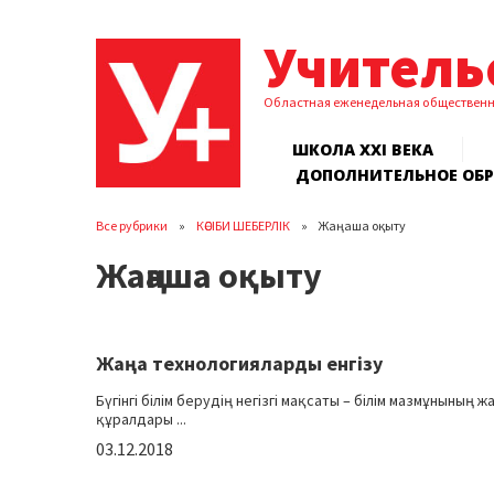
Учитель
Областная еженедельная обществен
ШКОЛА XXI ВЕКА
ДОПОЛНИТЕЛЬНОЕ ОБ
Все рубрики
КӘСІБИ ШЕБЕРЛІК
Жаңаша оқыту
Жаңаша оқыту
Жаңа технологияларды енгізу
Бүгінгі білім берудің негізгі мақсаты – білім мазмұнының
құралдары ...
03.12.2018