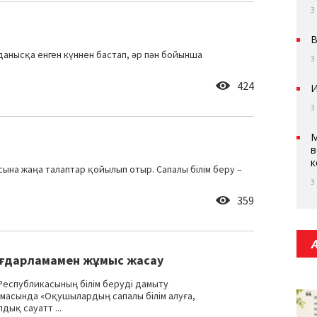
3
В
анысқа енген күннен бастап, әр пән бойынша
3
424
И
3
М
в
к
асына жаңа талаптар қойылып отыр. Сапалы білім беру –
3
359
ғдарламамен жұмыс жасау
Республикасының білім беруді дамыту
асында «Оқушылардың сапалы білім алуға,
дық сауатт ...