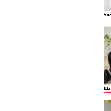
Үн
Ша