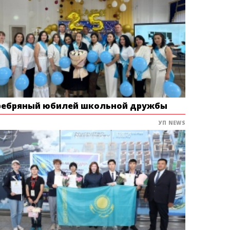
ребряный юбилей школьной дружбы
УП NEWS