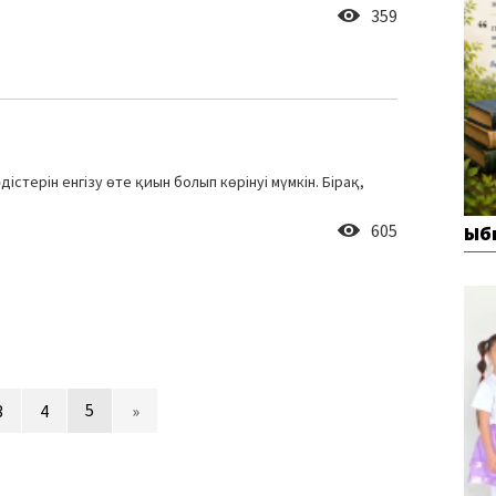
359
істерін енгізу өте қиын болып көрінуі мүмкін. Бірақ,
605
Ыб
5
3
4
»