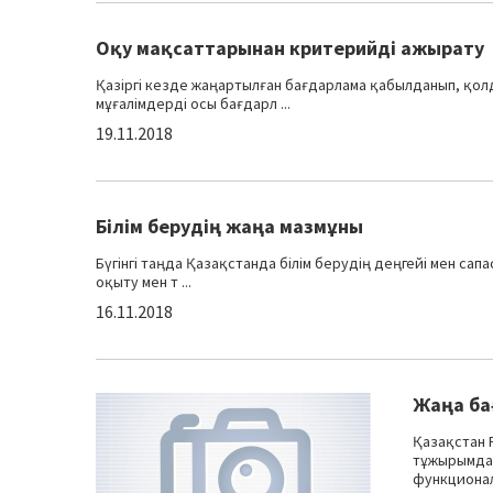
Оқу мақсаттарынан критерийді ажырату
Қазіргі кезде жаңартылған бағдарлама қабылданып, қолд
мұғалімдерді осы бағдарл ...
19.11.2018
Білім берудің жаңа мазмұны
Бүгінгі таңда Қазақстанда білім берудің деңгейі мен сап
оқыту мен т ...
16.11.2018
Жаңа ба
Қазақстан 
тұжырымдам
функционал