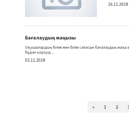
16.11.2018
Бағалаудың маңызы
Оқушылардың білімі мен білім сапасын бағалаудың жаңа әд
бұдан қорқуд ...
02.11.2018
«
1
2