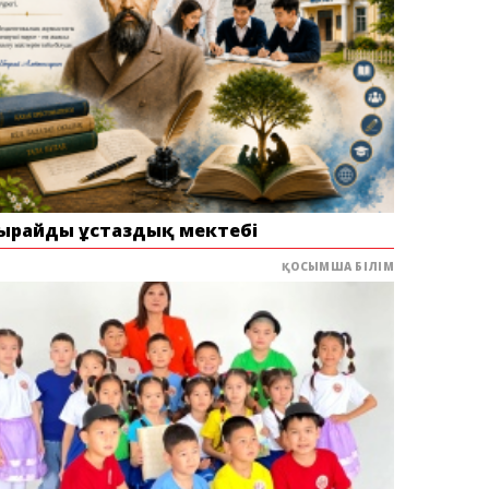
ырайдың ұстаздық мектебі
ҚОСЫМША БІЛІМ