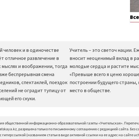
Вс
й человек и в одиночестве
Учитель – это светоч нации. 
ёт отличное развлечение в
вносит неоценимый вклад в ра
 мыслях и воображении, тогда
молодые сердца и растите мы
даже беспрерывная смена
«Превыше всего я ценю хорошег
едников, спектаклей, поездок
построении будущего страны,
селений не оградит тупицу от
место в обществе.
ющей его скуки.
ция общественной информационно-образовательной газеты «Учительская». Перепеч
elskaya.kz, разрешена только по письменному соглашению с редакцией сайта. Без 
 гиперссылкой (названием статьи в виде активной ссылки на ее адрес на сайте uchi