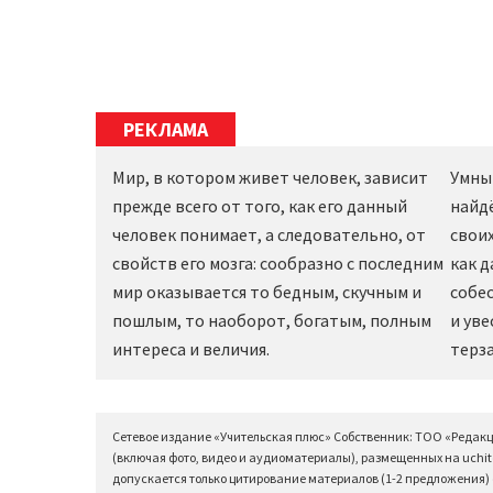
РЕКЛАМА
Мир, в котором живет человек, зависит
Умны
прежде всего от того, как его данный
найд
человек понимает, а следовательно, от
своих
свойств его мозга: сообразно с последним
как 
мир оказывается то бедным, скучным и
собес
пошлым, то наоборот, богатым, полным
и уве
интереса и величия.
терза
Сетевое издание «Учительская плюс» Собственник: ТОО «Редак
(включая фото, видео и аудиоматериалы), размещенных на uchit
допускается только цитирование материалов (1-2 предложения) с