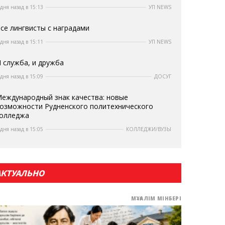
 дня назад в 15:13
УП NEWS
се лингвисты с наградами
 дня назад в 15:11
УП NEWS
 служба, и дружба
 дня назад в 15:09
ДОСУГ
еждународный знак качества: новые
озможности Рудненского политехнического
олледжа
 дня назад в 15:05
КОЛЛЕДЖИ/ВУЗЫ
АКТУАЛЬНО
МҰҒАЛІМ МІНБЕРІ