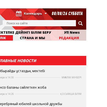
08/08/26 СУББОТА
Календарь
КТЕПКЕ ДЕЙІНГІ БІЛІМ БЕРУ
УП News
ЛІК
СТРАНА И МЫ
РЕДАКЦИЯ
ГЛАВНЫЕ НОВОСТИ
бырайдың ұстаздық мектебі
чера в 14:30
МҰҒАЛІМ МІНБЕРІ
нсіз баланы сөйлеткен жоба
чера в 14:26
ҚОСЫМША БІЛІМ
еребряный юбилей школьной дружбы