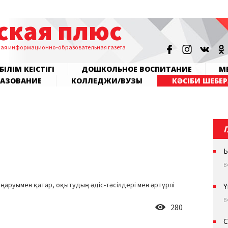
ская плюс
ная информационно-образовательная газета
БІЛІМ КЕҢІСТІГІ
ДОШКОЛЬНОЕ ВОСПИТАНИЕ
МЕ
РАЗОВАНИЕ
КОЛЛЕДЖИ/ВУЗЫ
КӘСІБИ ШЕБЕР
Ы
В
 жаңаруымен қатар, оқытудың әдіс-тәсілдері мен әртүрлі
Ү
В
280
С