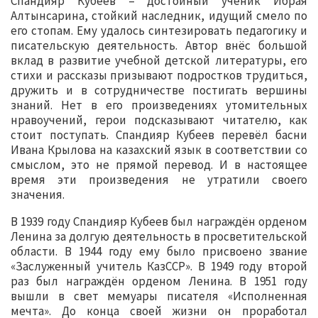
Спандияр Кубеев – достойный ученик Ибрая
Алтынсарина, стойкий наследник, идущий смело по
его стопам. Ему удалось синтезировать педагогику и
писательскую деятельность. Автор внёс большой
вклад в развитие учебной детской литературы, его
стихи и рассказы призывают подростков трудиться,
дружить и в сотрудничестве постигать вершины
знаний. Нет в его произведениях утомительных
нравоучений, герои подсказывают читателю, как
стоит поступать. Спандияр Кубеев перевёл басни
Ивана Крылова на казахский язык в соответствии со
смыслом, это не прямой перевод. И в настоящее
время эти произведения не утратили своего
значения.
В 1939 году Спандияр Кубеев был награждён орденом
Ленина за долгую деятельность в просветительской
области. В 1944 году ему было присвоено звание
«Заслуженный учитель КазССР». В 1949 году второй
раз был награждён орденом Ленина. В 1951 году
вышли в свет мемуары писателя «Исполненная
мечта». До конца своей жизни он проработал