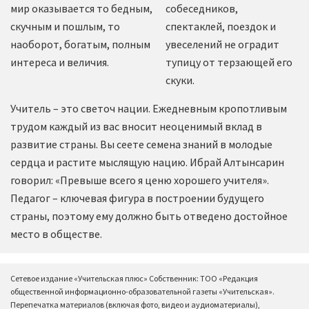
мир оказывается то бедным,
собеседников,
скучным и пошлым, то
спектаклей, поездок и
наоборот, богатым, полным
увеселений не оградит
интереса и величия.
тупицу от терзающей его
скуки.
Учитель – это светоч нации. Ежедневным кропотливым
трудом каждый из вас вносит неоценимый вклад в
развитие страны. Вы сеете семена знаний в молодые
сердца и растите мыслящую нацию. Ибрай Алтынсарин
говорил: «Превыше всего я ценю хорошего учителя».
Педагог – ключевая фигура в построении будущего
страны, поэтому ему должно быть отведено достойное
место в обществе.
Сетевое издание «Учительская плюс» Собственник: ТОО «Редакция
общественной информационно-образовательной газеты «Учительская».
Перепечатка материалов (включая фото, видео и аудиоматериалы),