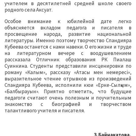
учителем в десятилетней средней школе своего
родного села Аксуат.
Особое внимание к юбилейной дате легко
объясняется вкладом педагога и писателя в
просвещение народа, развитие национальной
литературы. Именно поэтому творчество Спандияра
Кубеева останется с нами навеки. О его жизни и труде
на литературном вечере с воодушевлением
рассказала Отличник образования РК Пиалаш
Суинкина. Студенты представили инсценировки по
роману «Калым», рассказу «Атасы мен немересі»,
выразительное чтение отрывков из произведений
Спандияра Кубеева, исполнили кюи «Ерке-Сылқым»,
«Балбырауын». Приятно отметить, что будущие
педагоги считают очень полезным и поучительным
знакомство с биографией и творчеством
талантливого учителя и писателя.
З.Байнакатова,