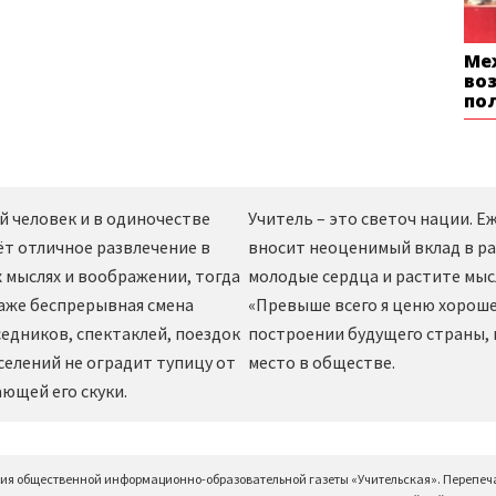
Ме
во
по
й человек и в одиночестве
Учитель – это светоч нации. 
ёт отличное развлечение в
вносит неоценимый вклад в ра
 мыслях и воображении, тогда
молодые сердца и растите мы
даже беспрерывная смена
«Превыше всего я ценю хорошег
едников, спектаклей, поездок
построении будущего страны,
селений не оградит тупицу от
место в обществе.
ющей его скуки.
ция общественной информационно-образовательной газеты «Учительская». Перепеч