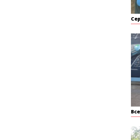
Се
Вс