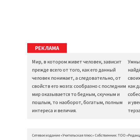
РЕКЛАМА
Мир, в котором живет человек, зависит
Умны
прежде всего от того, как его данный
найд
человек понимает, а следовательно, от
своих
свойств его мозга: сообразно с последним
как 
мир оказывается то бедным, скучным и
собес
пошлым, то наоборот, богатым, полным
и уве
интереса и величия.
терза
Сетевое издание «Учительская плюс» Собственник: ТОО «Редак