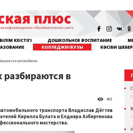
ская плюс
ная информационно-образовательная газета
БІЛІМ КЕҢІСТІГІ
ДОШКОЛЬНОЕ ВОСПИТАНИЕ
МЕ
РАЗОВАНИЕ
КОЛЛЕДЖИ/ВУЗЫ
КӘСІБИ ШЕБЕР
бираются в автомобилях
 разбираются в
С
2
461
В
автомобильного транспорта Владислав Дёгтев
телей Кирилла Булата и Елдияра Азбергенова
2
офессионального мастерства.
И