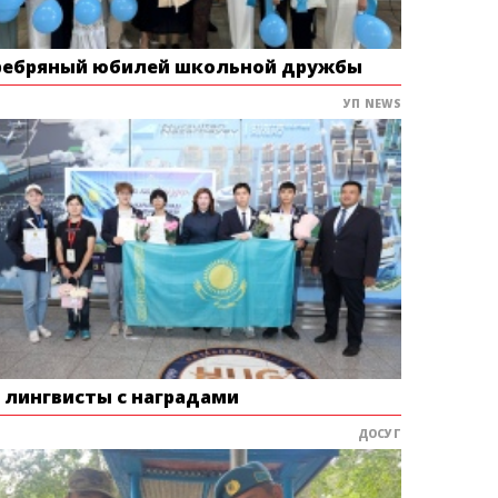
ребряный юбилей школьной дружбы
УП NEWS
е лингвисты с наградами
ДОСУГ