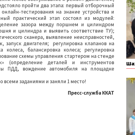
редстояло пройти два этапа: первый отборочный
онлайн-тестирования на знание устройства и
чный практический этап состоял из модулей:
деление зазора между поршнем и цилиндром
оршня и цилиндра и выявить соответствие ТУ);
тического сканера, выявление неисправностей,
к, запуск двигателя; регулировка клапанов на
а колеса, балансировка колеса; регулировка
рование схемы управления стартером на стенде
к» (определение деталей и инструментов
Ша
сы ПДД, вождение автомобиля на площадке
о всеми заданиями и заняли 1 место!
Пресс-служба ККАТ