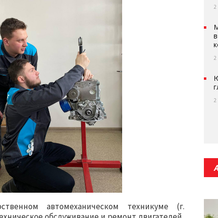
2
М
в
к
2
Ю
г
2
ственном автомеханическом техникуме (г.
ехническое обслуживание и ремонт двигателей,