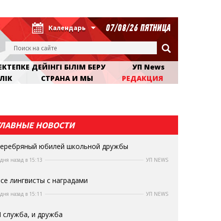
07/08/26 ПЯТНИЦА
Календарь
КТЕПКЕ ДЕЙІНГІ БІЛІМ БЕРУ
УП News
ЛІК
СТРАНА И МЫ
РЕДАКЦИЯ
ГЛАВНЫЕ НОВОСТИ
еребряный юбилей школьной дружбы
 дня назад в 15:13
УП NEWS
се лингвисты с наградами
 дня назад в 15:11
УП NEWS
 служба, и дружба