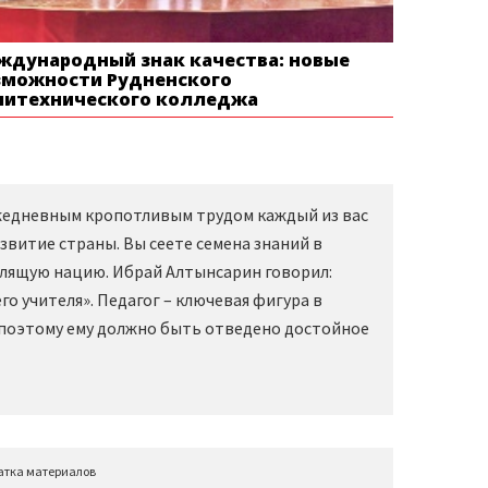
ждународный знак качества: новые
зможности Рудненского
литехнического колледжа
Ежедневным кропотливым трудом каждый из вас
звитие страны. Вы сеете семена знаний в
слящую нацию. Ибрай Алтынсарин говорил:
о учителя». Педагог – ключевая фигура в
 поэтому ему должно быть отведено достойное
атка материалов