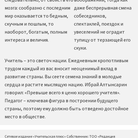
мозга: сообразно с последним
даже беспрерывная смена
мир оказывается то бедным,
собеседников,
скучным и пошлым, то
спектаклей, поездок и
наоборот, богатым, полным
увеселений не оградит
интереса и величия.
тупицу от терзающей его
скуки.
Учитель – это светоч нации. Ежедневным кропотливым
трудом каждый из вас вносит неоценимый вклад в
развитие страны. Вы сеете семена знаний в молодые
сердца и растите мыслящую нацию. Ибрай Алтынсарин
говорил: «Превыше всего я ценю хорошего учителя».
Педагог – ключевая фигура в построении будущего
страны, поэтому ему должно быть отведено достойное
место в обществе.
Сетевое издание «Учительская плюс» Собственник: ТОО «Редакция