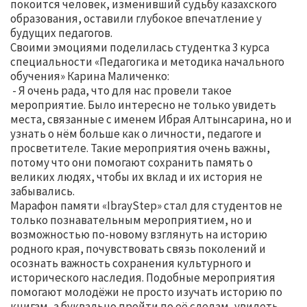
покоится человек, изменивший судьбу казахского
образования, оставили глубокое впечатление у
будущих педагогов.
Своими эмоциями поделилась студентка 3 курса
специальности «Педагогика и методика начального
обучения» Карина Маличенко:
- Я очень рада, что для нас провели такое
мероприятие. Было интересно не только увидеть
места, связанные с именем Ибрая Алтынсарина, но и
узнать о нём больше как о личности, педагоге и
просветителе. Такие мероприятия очень важны,
потому что они помогают сохранить память о
великих людях, чтобы их вклад и их история не
забывались.
Марафон памяти «IbrayStep» стал для студентов не
только познавательным мероприятием, но и
возможностью по-новому взглянуть на историю
родного края, почувствовать связь поколений и
осознать важность сохранения культурного и
исторического наследия. Подобные мероприятия
помогают молодёжи не просто изучать историю по
книгам, а буквально пройти по её следам, увидеть