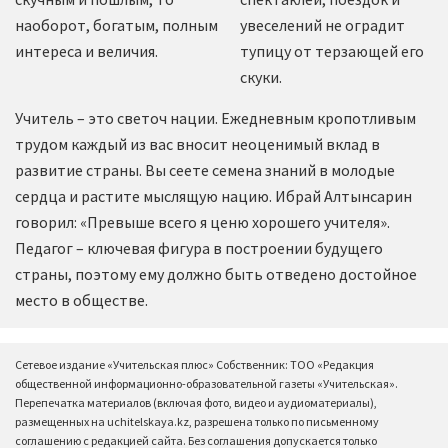
наоборот, богатым, полным
увеселений не оградит
интереса и величия.
тупицу от терзающей его
скуки.
Учитель – это светоч нации. Ежедневным кропотливым
трудом каждый из вас вносит неоценимый вклад в
развитие страны. Вы сеете семена знаний в молодые
сердца и растите мыслящую нацию. Ибрай Алтынсарин
говорил: «Превыше всего я ценю хорошего учителя».
Педагог – ключевая фигура в построении будущего
страны, поэтому ему должно быть отведено достойное
место в обществе.
Сетевое издание «Учительская плюс» Собственник: ТОО «Редакция
общественной информационно-образовательной газеты «Учительская».
Перепечатка материалов (включая фото, видео и аудиоматериалы),
размещенных на uchitelskaya.kz, разрешена только по письменному
соглашению с редакцией сайта. Без соглашения допускается только