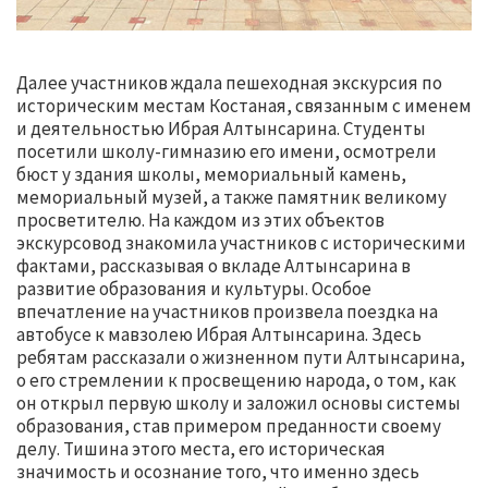
Далее участников ждала пешеходная экскурсия по
историческим местам Костаная, связанным с именем
и деятельностью Ибрая Алтынсарина. Студенты
посетили школу-гимназию его имени, осмотрели
бюст у здания школы, мемориальный камень,
мемориальный музей, а также памятник великому
просветителю. На каждом из этих объектов
экскурсовод знакомила участников с историческими
фактами, рассказывая о вкладе Алтынсарина в
развитие образования и культуры. Особое
впечатление на участников произвела поездка на
автобусе к мавзолею Ибрая Алтынсарина. Здесь
ребятам рассказали о жизненном пути Алтынсарина,
о его стремлении к просвещению народа, о том, как
он открыл первую школу и заложил основы системы
образования, став примером преданности своему
делу. Тишина этого места, его историческая
значимость и осознание того, что именно здесь