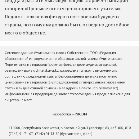
сердца и растите мыслящую нацию. Ибрай Алтынсарин
говорил: «Превыше всего я ценю хорошего учителя».
Педагог – ключевая фигура в построении будущего
страны, поэтому ему должно быть отведено достойное
место в обществе.
Сетевое издание «Учительская плюс» Собственник: ТОО «Редакция
общественной информационно-образовательной газеты «Учительская».
Перепечатка материалов (включая фото, видео и аудиоматериалы),
размещенных на uchitelskaya.kz, разрешена только по письменному
соглашению с редакцией сайта. Без соглашения допускается только
цитирование материалов (1-2 предложения) с гиперссылкой (названием
статьи в виде активной ссылки на ее адрес на сайте uchitelskaya.kz).
Информационная продукция данного сетевого издания предназначена для
лиц старше 6 лет.
Разработка —
INICOM
110000, Республика Казахстан, г. Костанай, ул. Тәуелсіздік, 83, каб. 802, 810
(7142) 91-71-07 | (7142) 91-73-69 (бухгалтерия, факс)