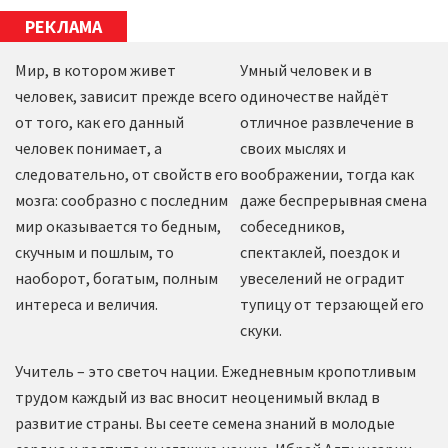
РЕКЛАМА
Мир, в котором живет
Умный человек и в
человек, зависит прежде всего
одиночестве найдёт
от того, как его данный
отличное развлечение в
человек понимает, а
своих мыслях и
следовательно, от свойств его
воображении, тогда как
мозга: сообразно с последним
даже беспрерывная смена
мир оказывается то бедным,
собеседников,
скучным и пошлым, то
спектаклей, поездок и
наоборот, богатым, полным
увеселений не оградит
интереса и величия.
тупицу от терзающей его
скуки.
Учитель – это светоч нации. Ежедневным кропотливым
трудом каждый из вас вносит неоценимый вклад в
развитие страны. Вы сеете семена знаний в молодые