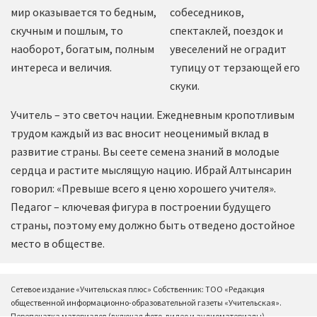
мир оказывается то бедным,
собеседников,
скучным и пошлым, то
спектаклей, поездок и
наоборот, богатым, полным
увеселений не оградит
интереса и величия.
тупицу от терзающей его
скуки.
Учитель – это светоч нации. Ежедневным кропотливым
трудом каждый из вас вносит неоценимый вклад в
развитие страны. Вы сеете семена знаний в молодые
сердца и растите мыслящую нацию. Ибрай Алтынсарин
говорил: «Превыше всего я ценю хорошего учителя».
Педагог – ключевая фигура в построении будущего
страны, поэтому ему должно быть отведено достойное
место в обществе.
Сетевое издание «Учительская плюс» Собственник: ТОО «Редакция
общественной информационно-образовательной газеты «Учительская».
Перепечатка материалов (включая фото, видео и аудиоматериалы),