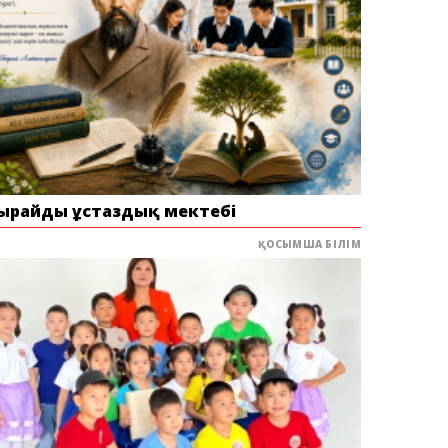
ырайдың ұстаздық мектебі
ҚОСЫМША БІЛІМ