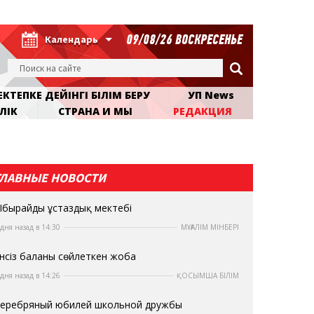
09/08/26 ВОСКРЕСЕНЬЕ
Календарь
КТЕПКЕ ДЕЙІНГІ БІЛІМ БЕРУ
УП News
ЛІК
СТРАНА И МЫ
РЕДАКЦИЯ
ГЛАВНЫЕ НОВОСТИ
бырайдың ұстаздық мектебі
 дня назад в 14:30
МҰҒАЛІМ МІНБЕРІ
нсіз баланы сөйлеткен жоба
 дня назад в 14:26
ҚОСЫМША БІЛІМ
еребряный юбилей школьной дружбы