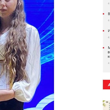
4
В
4
И
4
М
в
к
4