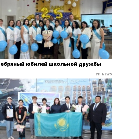
ребряный юбилей школьной дружбы
УП NEWS