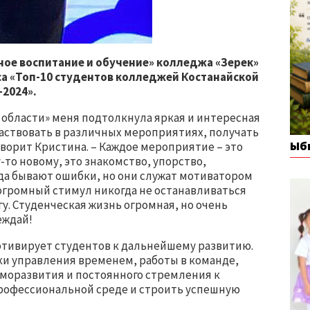
ное воспитание и обучение» колледжа «Зерек»
са «Топ-10 студентов колледжей Костанайской
-2024».
й области» меня подтолкнула яркая и интересная
участвовать в различных мероприятиях, получать
Ыб
оворит Кристина. – Каждое мероприятие – это
-то новому, это знакомство, упорство,
гда бывают ошибки, но они служат мотиватором
о огромный стимул никогда не останавливаться
гу. Студенческая жизнь огромная, но очень
еждай!
отивирует студентов к дальнейшему развитию.
ки управления временем, работы в команде,
аморазвития и постоянного стремления к
профессиональной среде и строить успешную