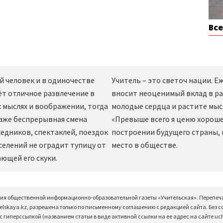
Вс
й человек и в одиночестве
Учитель – это светоч нации. 
ёт отличное развлечение в
вносит неоценимый вклад в ра
 мыслях и воображении, тогда
молодые сердца и растите мы
даже беспрерывная смена
«Превыше всего я ценю хорошег
едников, спектаклей, поездок
построении будущего страны,
селений не оградит тупицу от
место в обществе.
ющей его скуки.
ция общественной информационно-образовательной газеты «Учительская». Перепеч
elskaya.kz, разрешена только по письменному соглашению с редакцией сайта. Без 
 гиперссылкой (названием статьи в виде активной ссылки на ее адрес на сайте uchi