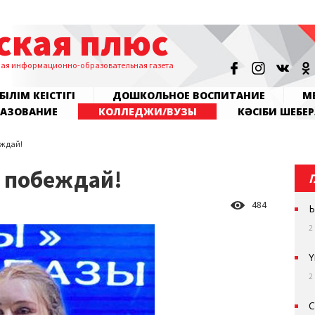
ская плюс
ная информационно-образовательная газета
БІЛІМ КЕҢІСТІГІ
ДОШКОЛЬНОЕ ВОСПИТАНИЕ
МЕ
РАЗОВАНИЕ
КОЛЛЕДЖИ/ВУЗЫ
КӘСІБИ ШЕБЕР
еждай!
, побеждай!
484
Ы
2
Ү
2
С