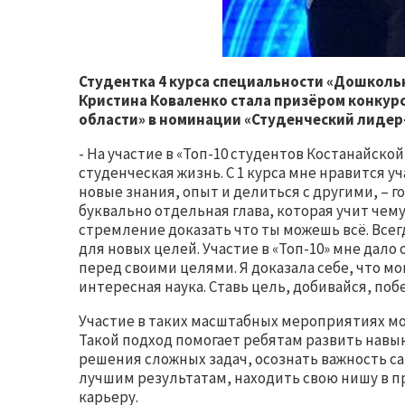
Студентка 4 курса специальности «Дошколь
Кристина Коваленко стала призёром конкур
области» в номинации «Студенческий лидер
- На участие в «Топ-10 студентов Костанайско
студенческая жизнь. С 1 курса мне нравится 
новые знания, опыт и делиться с другими, – г
буквально отдельная глава, которая учит чему
стремление доказать что ты можешь всё. Все
для новых целей. Участие в «Топ-10» мне дал
перед своими целями. Я доказала себе, что мо
интересная наука. Ставь цель, добивайся, поб
Участие в таких масштабных мероприятиях м
Такой подход помогает ребятам развить навы
решения сложных задач, осознать важность с
лучшим результатам, находить свою нишу в 
карьеру.