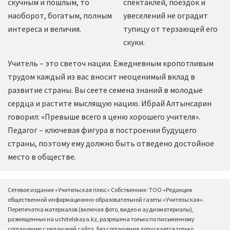
скучным и пошлым, то
спектаклей, поездок и
наоборот, богатым, полным
увеселений не оградит
интереса и величия.
тупицу от терзающей его
скуки.
Учитель – это светоч нации. Ежедневным кропотливым
трудом каждый из вас вносит неоценимый вклад в
развитие страны. Вы сеете семена знаний в молодые
сердца и растите мыслящую нацию. Ибрай Алтынсарин
говорил: «Превыше всего я ценю хорошего учителя».
Педагог – ключевая фигура в построении будущего
страны, поэтому ему должно быть отведено достойное
место в обществе.
Сетевое издание «Учительская плюс» Собственник: ТОО «Редакция
общественной информационно-образовательной газеты «Учительская».
Перепечатка материалов (включая фото, видео и аудиоматериалы),
размещенных на uchitelskaya.kz, разрешена только по письменному
соглашению с редакцией сайта. Без соглашения допускается только