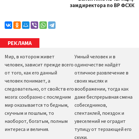
замдиректора по ВР ФСХК
РЕКЛАМА
Мир, в котором живет
Умный человек и в
человек, зависит прежде всего
одиночестве найдёт
от того, как его данный
отличное развлечение в
человек понимает, а
своих мыслях и
следовательно, от свойств его
воображении, тогда как
мозга: сообразно с последним
даже беспрерывная смена
мир оказывается то бедным,
собеседников,
скучным и пошлым, то
спектаклей, поездок и
наоборот, богатым, полным
увеселений не оградит
интереса и величия.
тупицу от терзающей его
скуки.