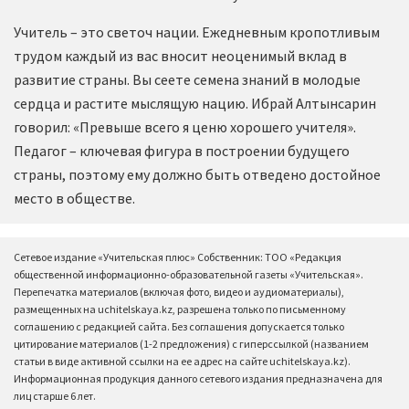
Учитель – это светоч нации. Ежедневным кропотливым
трудом каждый из вас вносит неоценимый вклад в
развитие страны. Вы сеете семена знаний в молодые
сердца и растите мыслящую нацию. Ибрай Алтынсарин
говорил: «Превыше всего я ценю хорошего учителя».
Педагог – ключевая фигура в построении будущего
страны, поэтому ему должно быть отведено достойное
место в обществе.
Сетевое издание «Учительская плюс» Собственник: ТОО «Редакция
общественной информационно-образовательной газеты «Учительская».
Перепечатка материалов (включая фото, видео и аудиоматериалы),
размещенных на uchitelskaya.kz, разрешена только по письменному
соглашению с редакцией сайта. Без соглашения допускается только
цитирование материалов (1-2 предложения) с гиперссылкой (названием
статьи в виде активной ссылки на ее адрес на сайте uchitelskaya.kz).
Информационная продукция данного сетевого издания предназначена для
лиц старше 6 лет.