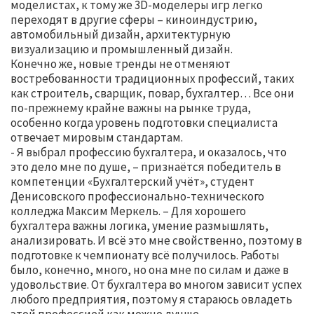
моделистах, к тому же 3D-моделеры игр легко
переходят в другие сферы – киноиндустрию,
автомобильный дизайн, архитектурную
визуализацию и промышленный дизайн.
Конечно же, новые тренды не отменяют
востребованности традиционных профессий, таких
как строитель, сварщик, повар, бухгалтер… Все они
по-прежнему крайне важны на рынке труда,
особенно когда уровень подготовки специалиста
отвечает мировым стандартам.
- Я выбрал профессию бухгалтера, и оказалось, что
это дело мне по душе, – признаётся победитель в
компетенции «Бухгалтерский учёт», студент
Денисовского профессионально-технического
колледжа Максим Меркель. – Для хорошего
бухгалтера важны логика, умение размышлять,
анализировать. И всё это мне свойственно, поэтому в
подготовке к чемпионату всё получилось. Работы
было, конечно, много, но она мне по силам и даже в
удовольствие. От бухгалтера во многом зависит успех
любого предприятия, поэтому я стараюсь овладеть