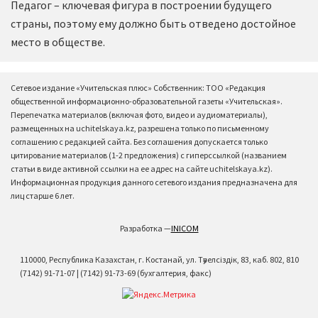
Педагог – ключевая фигура в построении будущего
страны, поэтому ему должно быть отведено достойное
место в обществе.
Сетевое издание «Учительская плюс» Собственник: ТОО «Редакция
общественной информационно-образовательной газеты «Учительская».
Перепечатка материалов (включая фото, видео и аудиоматериалы),
размещенных на uchitelskaya.kz, разрешена только по письменному
соглашению с редакцией сайта. Без соглашения допускается только
цитирование материалов (1-2 предложения) с гиперссылкой (названием
статьи в виде активной ссылки на ее адрес на сайте uchitelskaya.kz).
Информационная продукция данного сетевого издания предназначена для
лиц старше 6 лет.
Разработка —
INICOM
110000, Республика Казахстан, г. Костанай, ул. Тәуелсіздік, 83, каб. 802, 810
(7142) 91-71-07 | (7142) 91-73-69 (бухгалтерия, факс)