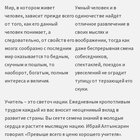
Мир, в котором живет
Умный человек и в
человек, зависит прежде всего
одиночестве найдёт
от того, как его данный
отличное развлечение в
человек понимает, а
своих мыслях и
следовательно, от свойств его
воображении, тогда как
мозга: сообразно с последним
даже беспрерывная смена
мир оказывается то бедным,
собеседников,
скучным и пошлым, то
спектаклей, поездок и
наоборот, богатым, полным
увеселений не оградит
интереса и величия.
тупицу от терзающей его
скуки.
Учитель – это светоч нации. Ежедневным кропотливым
трудом каждый из вас вносит неоценимый вклад в
развитие страны. Вы сеете семена знаний в молодые
сердца и растите мыслящую нацию. Ибрай Алтынсарин
говорил: «Превыше всего я ценю хорошего учителя».