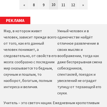
10
«
8
9
11
12
»
РЕКЛАМА
Мир, в котором живет
Умный человек и в
человек, зависит прежде всего
одиночестве найдёт
от того, как его данный
отличное развлечение в
человек понимает, а
своих мыслях и
следовательно, от свойств его
воображении, тогда как
мозга: сообразно с последним
даже беспрерывная смена
мир оказывается то бедным,
собеседников,
скучным и пошлым, то
спектаклей, поездок и
наоборот, богатым, полным
увеселений не оградит
интереса и величия.
тупицу от терзающей его
скуки.
Учитель – это светоч нации. Ежедневным кропотливым