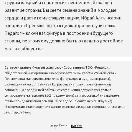
трудом каждый из вас вносит неоценимый вклад в
развитие страны. Вы сеете семена знаний в молодые
сердца и растите мыслящую нацию. Ибрай Алтынсарин
говорил: «Превыше всего я ценю хорошего учителя».
Педагог – ключевая фигура в построении будущего
страны, поэтому ему должно быть отведено достойное
место в обществе.
Сетевое издание «Учительская плюс» Собственник: ТОО «Редакция
общественной информационно-образовательной газеты «Учительская».
Перепечатка материалов (включая фото, видео и аудиоматериалы),
размещенных на uchitelskaya.kz, разрешена только по письменному
соглашению с редакцией сайта. Без соглашения допускается только
цитирование материалов (1-2 предложения) с гиперссылкой (названием
статьи в виде активной ссылки на ее адрес на сайте uchitelskaya.kz).
Информационная продукция данного сетевого издания предназначена для
лиц старше 6 лет.
Разработка —
INICOM