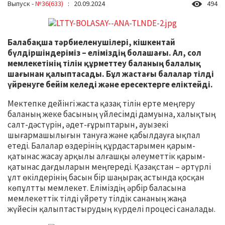
Выпуск -
№36(633)
: 20.09.2024
494
Балабақша тәрбиеленушілері, кішкентай
бүлдіршіндеріміз – еліміздің болашағы. Ал, сол
мемлекетінің тілін құрметтеу баланың балалық
шағынан қалыптасады. Бұл жастағы балалар тілді
үйренуге бейім келеді және ересектерге еліктейді.
Мектепке дейінгі жаста қазақ тілін ерте меңгеру
баланың жеке басының үйлесімді дамуына, халықтың
салт-дәстүрін, әдет-ғұрыптарын, ауызекі
шығармашылығын тануға және қабылдауға ықпал
етеді. Балалар өздерінің құрдастарымен қарым-
қатынас жасау арқылы алғашқы әлеуметтік қарым-
қатынас дағдыларын меңгереді. Қазақстан – әртүрлі
ұлт өкілдерінің басын бір шаңырақ астында қосқан
көпұлтты мемлекет. Еліміздің әрбір баласына
мемлекеттік тілді үйрету тілдік сананың жаңа
жүйесін қалыптастырудың күрделі процесі саналады.