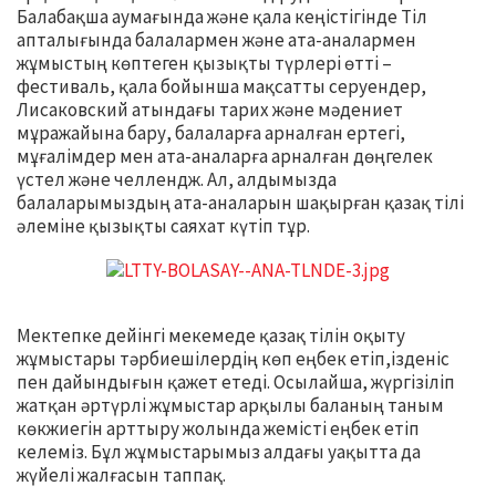
Балабақша аумағында және қала кеңістігінде Тіл
апталығында балалармен және ата-аналармен
жұмыстың көптеген қызықты түрлері өтті –
фестиваль, қала бойынша мақсатты серуендер,
Лисаковский атындағы тарих және мәдениет
мұражайына бару, балаларға арналған ертегі,
мұғалімдер мен ата-аналарға арналған дөңгелек
үстел және челлендж. Ал, алдымызда
балаларымыздың ата-аналарын шақырған қазақ тілі
әлеміне қызықты саяхат күтіп тұр.
Мектепке дейінгі мекемеде қазақ тілін оқыту
жұмыстары тәрбиешілердің көп еңбек етіп,ізденіс
пен дайындығын қажет етеді. Осылайша, жүргізіліп
жатқан әртүрлі жұмыстар арқылы баланың таным
көкжиегін арттыру жолында жемісті еңбек етіп
келеміз. Бұл жұмыстарымыз алдағы уақытта да
жүйелі жалғасын таппақ.