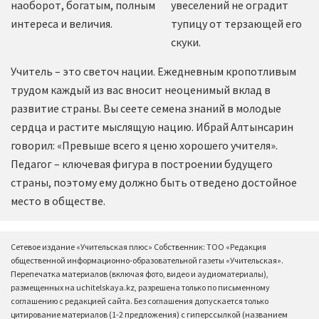
наоборот, богатым, полным
увеселений не оградит
интереса и величия.
тупицу от терзающей его
скуки.
Учитель – это светоч нации. Ежедневным кропотливым
трудом каждый из вас вносит неоценимый вклад в
развитие страны. Вы сеете семена знаний в молодые
сердца и растите мыслящую нацию. Ибрай Алтынсарин
говорил: «Превыше всего я ценю хорошего учителя».
Педагог – ключевая фигура в построении будущего
страны, поэтому ему должно быть отведено достойное
место в обществе.
Сетевое издание «Учительская плюс» Собственник: ТОО «Редакция
общественной информационно-образовательной газеты «Учительская».
Перепечатка материалов (включая фото, видео и аудиоматериалы),
размещенных на uchitelskaya.kz, разрешена только по письменному
соглашению с редакцией сайта. Без соглашения допускается только
цитирование материалов (1-2 предложения) с гиперссылкой (названием