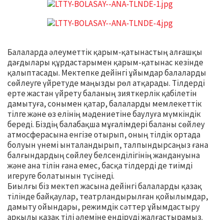
Балаларда әлеуметтік қарым-қатынастың алғашқы
дағдылары құрдастарымен қарым-қатынас кезінде
қалыптасады. Мектепке дейінгі ұйымдар балаларды
сөйлеуге үйретуде маңызды рөл атқарады. Тілдерді
ерте жастан үйрету баланың зияткерлік қабілетін
дамытуға, сонымен қатар, балаларды мемлекеттік
тілге және өз елінің мәдениетіне баулуға мүмкіндік
береді. Біздің балабақша мұғалімдері баланы сөйлеу
атмосферасына енгізе отырып, оның тілдік ортада
болуын үнемі ынталандырып, талпындырсаңыз ғана
балғындардың сөйлеу белсенділігінің жандануына
және ана тілін ғана емес, басқа тілдерді де тиімді
игеруге болатынын түсінеді.
Биылғы біз мектеп жасына дейінгі балаларды қазақ
тілінде байқаулар, театрландырылған қойылымдар,
дамыту ойындары, режимдік сәттер ұйымдастыру
арқылы қазақ тілі әлеміне ендіруді жалғастырамыз.