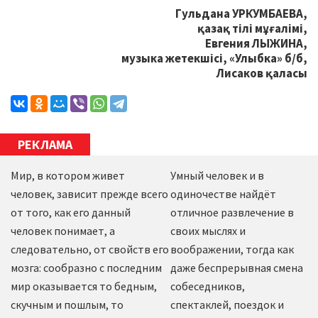
Гульдана УРКУМБАЕВА,
қазақ тілі мұғалімі,
Евгения ЛЫЖИНА,
музыка жетекшісі, «Улыбка» б/б,
Лисаков қаласы
РЕКЛАМА
Мир, в котором живет
Умный человек и в
человек, зависит прежде всего
одиночестве найдёт
от того, как его данный
отличное развлечение в
человек понимает, а
своих мыслях и
следовательно, от свойств его
воображении, тогда как
мозга: сообразно с последним
даже беспрерывная смена
мир оказывается то бедным,
собеседников,
скучным и пошлым, то
спектаклей, поездок и