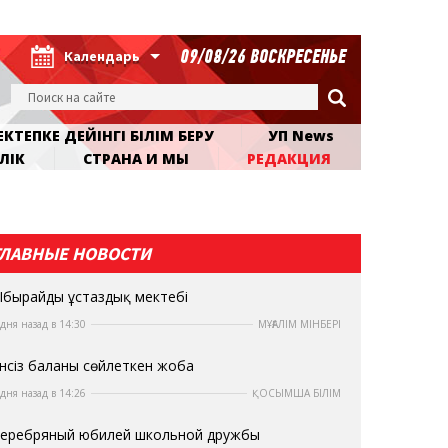
09/08/26 ВОСКРЕСЕНЬЕ
Календарь
КТЕПКЕ ДЕЙІНГІ БІЛІМ БЕРУ
УП News
ЛІК
СТРАНА И МЫ
РЕДАКЦИЯ
ГЛАВНЫЕ НОВОСТИ
бырайдың ұстаздық мектебі
 дня назад в 14:30
МҰҒАЛІМ МІНБЕРІ
нсіз баланы сөйлеткен жоба
 дня назад в 14:26
ҚОСЫМША БІЛІМ
еребряный юбилей школьной дружбы