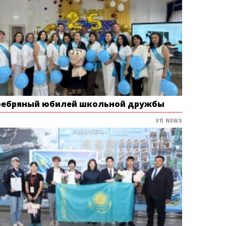
ребряный юбилей школьной дружбы
УП NEWS