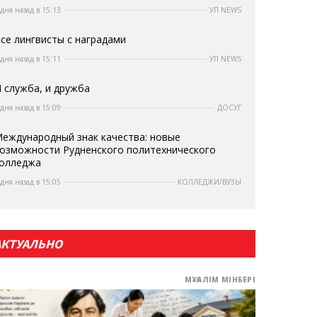
 дня назад в 15:13
УП NEWS
се лингвисты с наградами
 дня назад в 15:11
УП NEWS
 служба, и дружба
 дня назад в 15:09
ДОСУГ
еждународный знак качества: новые
озможности Рудненского политехнического
олледжа
 дня назад в 15:05
КОЛЛЕДЖИ/ВУЗЫ
АКТУАЛЬНО
МҰҒАЛІМ МІНБЕРІ