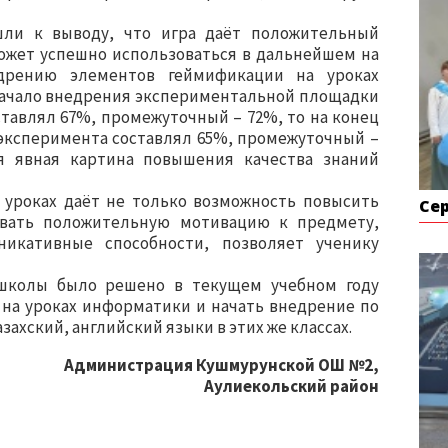
шли к выводу, что игра даёт положительный
может успешно использоваться в дальнейшем на
едрению элементов геймификации на уроках
 начало внедрения экспериментальной площадки
оставлял 67%, промежуточный – 72%, то на конец
ло эксперимента составлял 65%, промежуточный –
я явная картина повышения качества знаний
уроках даёт не только возможность повысить
Се
ивать положительную мотивацию к предмету,
икативные способности, позволяет ученику
школы было решено в текущем учебном году
 на уроках информатики и начать внедрение по
ахский, английский языки в этих же классах.
Администрация Кушмурунской ОШ №2,
Аулиекольский район