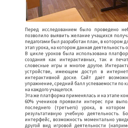
Перед исследованием было проведено неб
позволило выявить желание учащихся получа
педагогами был разработан план, в котором дл
этап урока, на котором данная деятельность 
В цикле уроков была использована платформ
создания как интерактивных, так и печат
словесные игры и многое другое. Интерак
устройстве, имеющем доступ в интернет
интерактивной доске. Сайт даёт возмож
упражнение, средний балл успеваемости по кл
на каждого учащегося.
Эта же платформа применялась и на этапе ко
60% учеников проявили интерес при выпо
последнего (третьего) урока, в котор
результативную учебную деятельность. Б
интерфейс, возможность моментально увиде
другой вид игровой деятельности (наприм