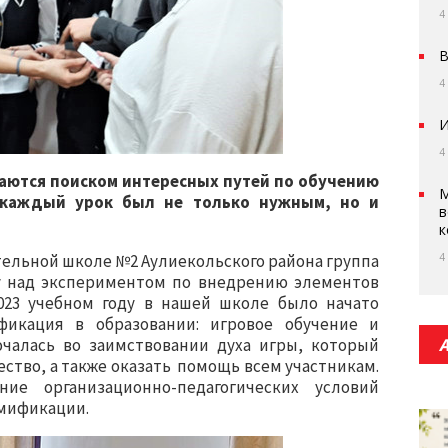
4
В
4
И
4
аются поиском интересных путей по обучению
М
 каждый урок был не только нужным, но и
в
к
4
тельной школе №2 Аулиекольского района группа
у над экспериментом по внедрению элементов
023 учебном году в нашей школе было начато
икация в образовании: игровое обучение и
ючалась во заимствовании духа игры, который
ство, а также оказать помощь всем участникам.
ие организационно-педагогических условий
ймификации.