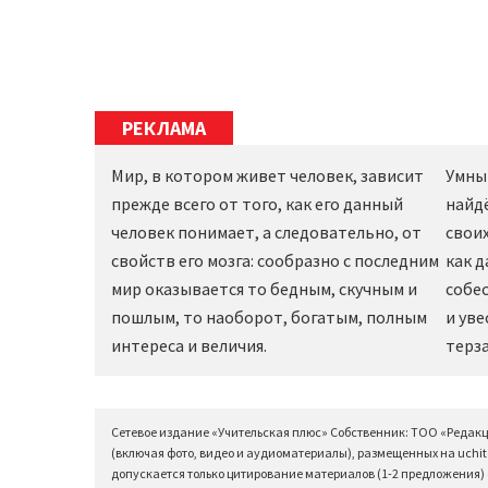
РЕКЛАМА
Мир, в котором живет человек, зависит
Умны
прежде всего от того, как его данный
найд
человек понимает, а следовательно, от
своих
свойств его мозга: сообразно с последним
как 
мир оказывается то бедным, скучным и
собес
пошлым, то наоборот, богатым, полным
и уве
интереса и величия.
терза
Сетевое издание «Учительская плюс» Собственник: ТОО «Редак
(включая фото, видео и аудиоматериалы), размещенных на uchit
допускается только цитирование материалов (1-2 предложения) с