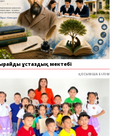
ырайдың ұстаздық мектебі
ҚОСЫМША БІЛІМ