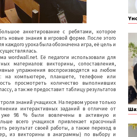
Үн
ольшое анкетирование с ребятами, которое
ть новые знания в игровой форме. После этого
я каждого урока была обозначена игра, её цель и
осуществлялась.
а wordwall.net. Её педагоги использовали для
ных материалов: викторины, сопоставления,
тивные упражнения воспроизводятся на любом
: на компьютере, планшете, телефоне или
ность просмотреть количество выполнивших
ассу, а так же предоставит таблицу результатов
нтроля знаний учащихся. На первом уроке только
лнении интерактивных заданий в отличие от
Ша
ом уже 98 % были вовлечены в активную и
ольше всего учащихся привлекает красочный
ть результат своей работы, а также переход в
ер, из викторины в анаграммы) по выбору и