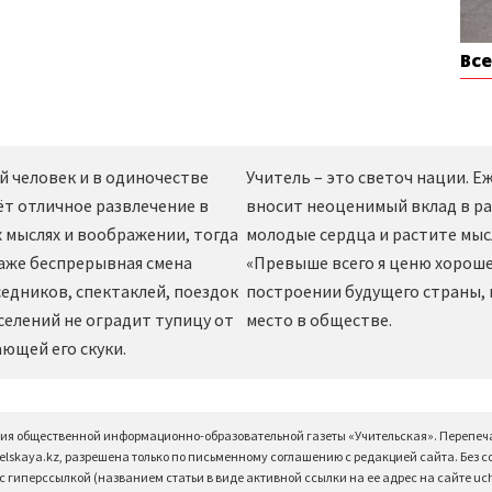
Вс
й человек и в одиночестве
Учитель – это светоч нации. 
ёт отличное развлечение в
вносит неоценимый вклад в ра
 мыслях и воображении, тогда
молодые сердца и растите мы
даже беспрерывная смена
«Превыше всего я ценю хорошег
едников, спектаклей, поездок
построении будущего страны,
селений не оградит тупицу от
место в обществе.
ющей его скуки.
ция общественной информационно-образовательной газеты «Учительская». Перепеч
elskaya.kz, разрешена только по письменному соглашению с редакцией сайта. Без 
 гиперссылкой (названием статьи в виде активной ссылки на ее адрес на сайте uchi