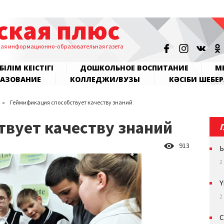
ская плюс
ная информационно-образовательная газета
БІЛІМ КЕҢІСТІГІ
ДОШКОЛЬНОЕ ВОСПИТАНИЕ
МЕ
РАЗОВАНИЕ
КОЛЛЕДЖИ/ВУЗЫ
КӘСІБИ ШЕБЕР
Геймификация способствует качеству знаний
твует качеству знаний
913
Ы
2
Ү
2
С