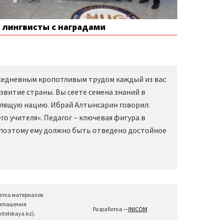
е лингвисты с наградами
Ежедневным кропотливым трудом каждый из вас
звитие страны. Вы сеете семена знаний в
слящую нацию. Ибрай Алтынсарин говорил:
о учителя». Педагог – ключевая фигура в
 поэтому ему должно быть отведено достойное
атка материалов
соглашения
Разработка —
INICOM
telskaya.kz).