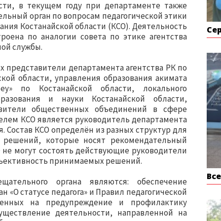
сти, в текущем году при департаменте также
ельный орган по вопросам педагогической этики
вания Костанайской области (КСО). Деятельность
Се
троена по аналогии совета по этике агентства
ной службы.
ых представители департамента агентства РК по
ской области, управления образования акимата
еу» по Костанайской области, локального
разования и науки Костанайской области,
авители общественных объединений в сфере
телем КСО является руководитель департамента
я. Состав КСО определён из разных структур для
 решений, которые носят рекомендательный
СО не могут состоять действующие руководители
 объективность принимаемых решений.
Вс
ещательного органа являются: обеспечение
н «О статусе педагога» и Правил педагогической
ленных на предупреждение и профилактику
уществление деятельности, направленной на