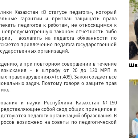
лики Казахстан «О статусе педагога», который
альные гарантии и призван защищать права
влекать педагогов к работам, не относящимся к
 непредусмотренную законом отчётность либо
рки, возлагать на педагога обязанности по
ускается привлечение педагога государственной
сударственных организаций.
ждению, а при повторном совершении в течение
Ша
 взыскания – к штрафу от 20 до 120 МРП в
х правонарушениях» (ст.409). Закон создает все
ональных задач. Поэтому говоря о защите прав
тике.
зования и науки Республики Казахстан №190
 представляющие собой свод общих принципов и
дствуются педагоги организаций образования. В
просов возложено на советы по педагогической