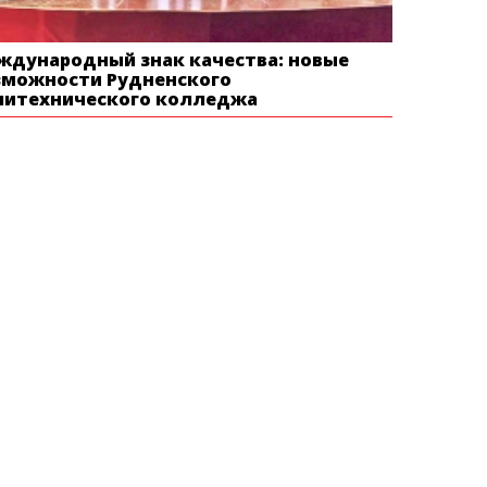
ждународный знак качества: новые
зможности Рудненского
литехнического колледжа