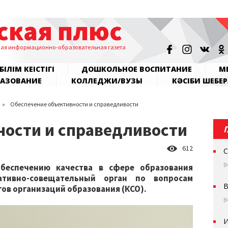
ская плюс
ная информационно-образовательная газета
БІЛІМ КЕҢІСТІГІ
ДОШКОЛЬНОЕ ВОСПИТАНИЕ
МЕ
РАЗОВАНИЕ
КОЛЛЕДЖИ/ВУЗЫ
КӘСІБИ ШЕБЕР
Обеспечение объективности и справедливости
ности и справедливости
612
С
В
беспечению качества в сфере образования
ативно-совещательный орган по вопросам
В
гов организаций образования (КСО).
В
И