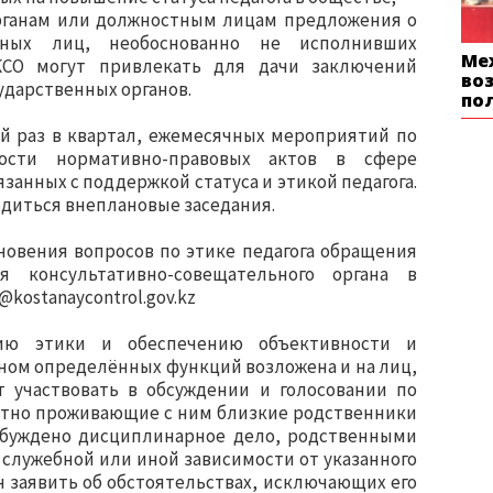
рганам или должностным лицам предложения о
тных лиц, необоснованно не исполнивших
Ме
КСО могут привлекать для дачи заключений
во
сударственных органов.
по
й раз в квартал, ежемесячных мероприятий по
ности нормативно-правовых актов в сфере
занных с поддержкой статуса и этикой педагога.
одиться внеплановые заседания.
кновения вопросов по этике педагога обращения
 консультативно-совещательного органа в
kostanaycontrol.gov.kz
нию этики и обеспечению объективности и
ном определённых функций возложена и на лиц,
 участвовать в обсуждении и голосовании по
естно проживающие с ним близкие родственники
збуждено дисциплинарное дело, родственными
 служебной или иной зависимости от указанного
н заявить об обстоятельствах, исключающих его