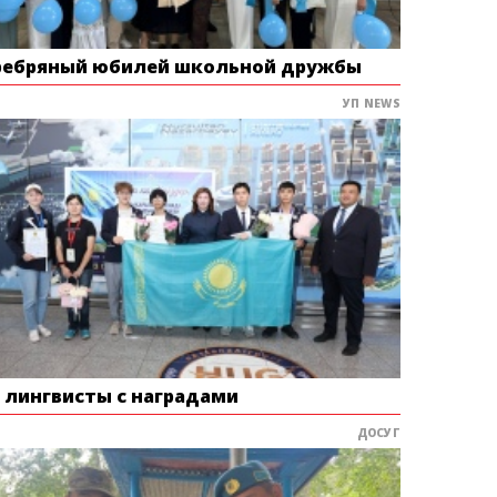
ребряный юбилей школьной дружбы
УП NEWS
е лингвисты с наградами
ДОСУГ