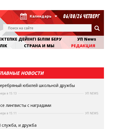
06/08/26 ЧЕТВЕРГ
Календарь
КТЕПКЕ ДЕЙІНГІ БІЛІМ БЕРУ
УП News
ЛІК
СТРАНА И МЫ
РЕДАКЦИЯ
ГЛАВНЫЕ НОВОСТИ
еребряный юбилей школьной дружбы
чера в 15:13
УП NEWS
се лингвисты с наградами
чера в 15:11
УП NEWS
 служба, и дружба