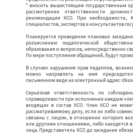
* вносить вышестоящим государственным о
рассмотрении ответственности должнос
рекомендации КСО. При необходимости, 
специалистов, экспертов и консультантов го
Планируется проведение плановых заседани
разъяснению педагогической обществен
образования и вопросов, непосредственно свя
По мере поступления обращений, будут пров
В случаях нарушения прав педагогов, возни
можно направлять на имя председателя
письменном виде на электронный адрес: dkso@
Серьёзная ответственность по соблюде
справедливости при исполнении каждым чле
входящих в состав КСО. Член КСО не может
рассматриваемому делу, если он либо совм
связаны с лицом, в отношении которого во
или другими отношениями, либо находятся в
лица. Представитель КСО до заседания обяза