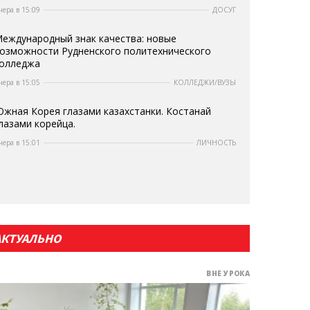
чера в 15:09
ДОСУГ
еждународный знак качества: новые
озможности Рудненского политехнического
олледжа
чера в 15:05
КОЛЛЕДЖИ/ВУЗЫ
жная Корея глазами казахстанки. Костанай
лазами корейца.
чера в 15:01
ЛИЧНОСТЬ
АКТУАЛЬНО
ВНЕ УРОКА