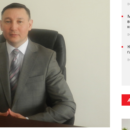
В
М
в
к
В
Ю
г
В