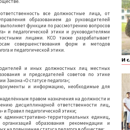
бществе.
ответственность все должностные лица, от
управления образованием до руководителей
СО выполняет функции по рассмотрению вопросов
га» и педагогической этики и руководителями
ностными лицами. КСО также разрабатывает
осам совершенствования форм и методов
ога и педагогической этики.
И 
водителей и иных должностных лиц местных
азования и председателей советов по этике
и Закона «О статусе педагога»;
в документы и информацию, необходимые для
 наделённым правом назначения на должности и
рению дисциплинарной ответственности лиц,
» и Правил педагогической этики;
х административно-территориальных единиц,
 организаций образования рекомендации и
х на повышение статуса педагога в обществе;