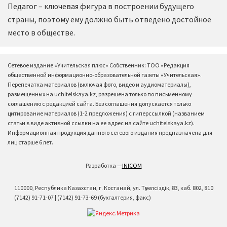
Педагог – ключевая фигура в построении будущего
страны, поэтому ему должно быть отведено достойное
место в обществе.
Сетевое издание «Учительская плюс» Собственник: ТОО «Редакция
общественной информационно-образовательной газеты «Учительская».
Перепечатка материалов (включая фото, видео и аудиоматериалы),
размещенных на uchitelskaya.kz, разрешена только по письменному
соглашению с редакцией сайта. Без соглашения допускается только
цитирование материалов (1-2 предложения) с гиперссылкой (названием
статьи в виде активной ссылки на ее адрес на сайте uchitelskaya.kz).
Информационная продукция данного сетевого издания предназначена для
лиц старше 6 лет.
Разработка —
INICOM
110000, Республика Казахстан, г. Костанай, ул. Тәуелсіздік, 83, каб. 802, 810
(7142) 91-71-07 | (7142) 91-73-69 (бухгалтерия, факс)