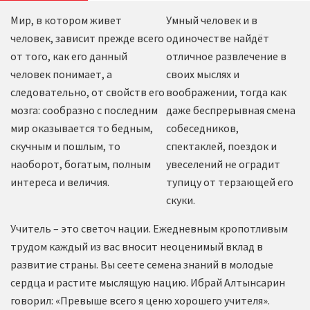
Мир, в котором живет
Умный человек и в
человек, зависит прежде всего
одиночестве найдёт
от того, как его данный
отличное развлечение в
человек понимает, а
своих мыслях и
следовательно, от свойств его
воображении, тогда как
мозга: сообразно с последним
даже беспрерывная смена
мир оказывается то бедным,
собеседников,
скучным и пошлым, то
спектаклей, поездок и
наоборот, богатым, полным
увеселений не оградит
интереса и величия.
тупицу от терзающей его
скуки.
Учитель – это светоч нации. Ежедневным кропотливым
трудом каждый из вас вносит неоценимый вклад в
развитие страны. Вы сеете семена знаний в молодые
сердца и растите мыслящую нацию. Ибрай Алтынсарин
говорил: «Превыше всего я ценю хорошего учителя».