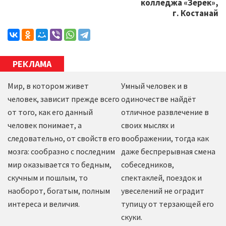
колледжа «Зерек»,
г. Костанай
РЕКЛАМА
Мир, в котором живет
Умный человек и в
человек, зависит прежде всего
одиночестве найдёт
от того, как его данный
отличное развлечение в
человек понимает, а
своих мыслях и
следовательно, от свойств его
воображении, тогда как
мозга: сообразно с последним
даже беспрерывная смена
мир оказывается то бедным,
собеседников,
скучным и пошлым, то
спектаклей, поездок и
наоборот, богатым, полным
увеселений не оградит
интереса и величия.
тупицу от терзающей его
скуки.