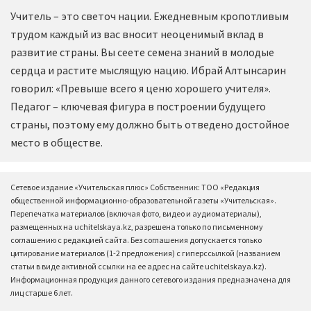
Учитель – это светоч нации. Ежедневным кропотливым
трудом каждый из вас вносит неоценимый вклад в
развитие страны. Вы сеете семена знаний в молодые
сердца и растите мыслящую нацию. Ибрай Алтынсарин
говорил: «Превыше всего я ценю хорошего учителя».
Педагог – ключевая фигура в построении будущего
страны, поэтому ему должно быть отведено достойное
место в обществе.
Сетевое издание «Учительская плюс» Собственник: ТОО «Редакция
общественной информационно-образовательной газеты «Учительская».
Перепечатка материалов (включая фото, видео и аудиоматериалы),
размещенных на uchitelskaya.kz, разрешена только по письменному
соглашению с редакцией сайта. Без соглашения допускается только
цитирование материалов (1-2 предложения) с гиперссылкой (названием
статьи в виде активной ссылки на ее адрес на сайте uchitelskaya.kz).
Информационная продукция данного сетевого издания предназначена для
лиц старше 6 лет.