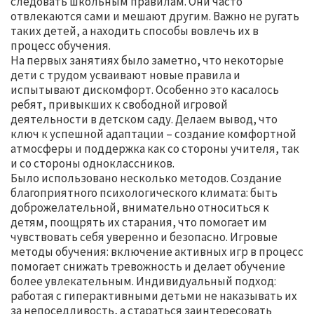
следовать школьным правилам. Они часто
отвлекаются сами и мешают другим. Важно не ругать
таких детей, а находить способы вовлечь их в
процесс обучения.
На первых занятиях было заметно, что некоторые
дети с трудом усваивают новые правила и
испытывают дискомфорт. Особенно это касалось
ребят, привыкших к свободной игровой
деятельности в детском саду. Делаем вывод, что
ключ к успешной адаптации – создание комфортной
атмосферы и поддержка как со стороны учителя, так
и со стороны одноклассников.
Было использовано несколько методов. Создание
благоприятного психологического климата: быть
доброжелательной, внимательно относиться к
детям, поощрять их старания, что помогает им
чувствовать себя уверенно и безопасно. Игровые
методы обучения: включение активных игр в процесс
помогает снижать тревожность и делает обучение
более увлекательным. Индивидуальный подход:
работая с гиперактивными детьми не наказывать их
за непоседливость, а стараться заинтересовать