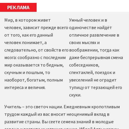
РЕКЛАМА
Мир, в котором живет
Умный человек и в
человек, зависит прежде всего
одиночестве найдёт
от того, как его данный
отличное развлечение в
человек понимает, а
своих мыслях и
следовательно, от свойств его
воображении, тогда как
мозга: сообразно с последним
даже беспрерывная смена
мир оказывается то бедным,
собеседников,
скучным и пошлым, то
спектаклей, поездок и
наоборот, богатым, полным
увеселений не оградит
интереса и величия.
тупицу от терзающей его
скуки.
Учитель – это светоч нации. Ежедневным кропотливым
трудом каждый из вас вносит неоценимый вклад в
развитие страны. Вы сеете семена знаний в молодые