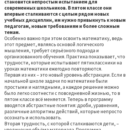
становится непростым испытанием для
современных школьников. В пятом классе они
впервые сталкиваются с целым рядом новых
учебных дисциплин, им нужно привыкнуть к новым
педагогам, новым требованиям и более сложным
темам.
Особенно важно при этом освоить математику, ведь
этот предмет, являясь основой логического
мышления, требует серьёзного подхода и
организованного обучения. Практика показывает, что
трудности, которые испытывают пятиклассники на
уроках математики ежегодно повторяются.
Первая из них – это новый уровень абстракции. Если в
начальной школе задачи по математике были
простыми и наглядными, а каждое решение можно
было легко соотнести с повседневной жизнью, то в
пятом классе всё меняется. Теперь в программу
вводятся абстрактные понятия: дроби, уравнения,
различные алгоритмы действий, которые непросто
осознать и использовать.
Вторая трудность, с которой сталкиваются дети, –
увеличение объёма материала. Программа