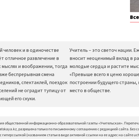
Вс
й человек и в одиночестве
Учитель – это светоч нации. 
ёт отличное развлечение в
вносит неоценимый вклад в ра
 мыслях и воображении, тогда
молодые сердца и растите мы
даже беспрерывная смена
«Превыше всего я ценю хорошег
едников, спектаклей, поездок
построении будущего страны,
селений не оградит тупицу от
место в обществе.
ющей его скуки.
ция общественной информационно-образовательной газеты «Учительская». Перепеч
elskaya.kz, разрешена только по письменному соглашению с редакцией сайта. Без 
 гиперссылкой (названием статьи в виде активной ссылки на ее адрес на сайте uchi