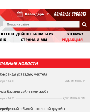
08/08/26 СУББОТА
Календарь
КТЕПКЕ ДЕЙІНГІ БІЛІМ БЕРУ
УП News
ЛІК
СТРАНА И МЫ
РЕДАКЦИЯ
ГЛАВНЫЕ НОВОСТИ
бырайдың ұстаздық мектебі
чера в 14:30
МҰҒАЛІМ МІНБЕРІ
нсіз баланы сөйлеткен жоба
чера в 14:26
ҚОСЫМША БІЛІМ
еребряный юбилей школьной дружбы