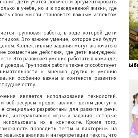
м книг, дети учатся логически аргументировать
олько в учёбе, но и в повседневной жизни, где
жать свои мысли становится важным аспектом
ется групповая работа, в ходе которой дети
стников. Это важное умение, которое они будут
в целом. Коллективные задания могут включать в
гие совместные действия, где дети вынуждены
есте. Это развивает умение работать в команде,
Ыб
 и доводы. Групповая работа также способствует
внимательности к мнению других и умению
авыки особенно важны в контексте развития
отрудничеству.
ения является использование технологий.
и веб-ресурсы предоставляют детям доступ к
е специально разработаны для развития речи.
ние, интерактивные игры и задания, которые
использовать их в контексте. Кроме того,
озможность проводить тесты и викторины на
ю навыков анализа и интерпретации текста, что