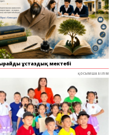
ырайдың ұстаздық мектебі
ҚОСЫМША БІЛІМ