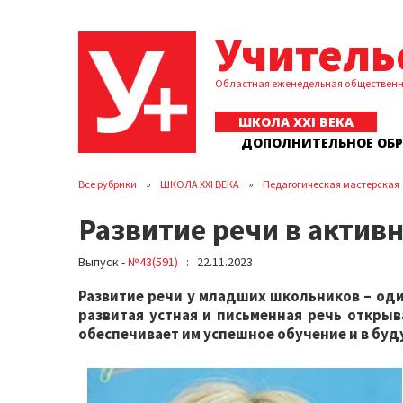
Учитель
Областная еженедельная обществен
ШКОЛА XXI ВЕКА
ДОПОЛНИТЕЛЬНОЕ ОБ
Все рубрики
ШКОЛА XXI ВЕКА
Педагогическая мастерская
Развитие речи в актив
Выпуск -
№43(591)
: 22.11.2023
Развитие речи у младших школьников – оди
развитая устная и письменная речь откры
обеспечивает им успешное обучение и в бу