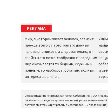
РЕКЛАМА
Мир, в котором живет человек, зависит
Умны
прежде всего от того, как его данный
найд
человек понимает, а следовательно, от
своих
свойств его мозга: сообразно с последним
как 
мир оказывается то бедным, скучным и
собес
пошлым, то наоборот, богатым, полным
и уве
интереса и величия.
терза
Сетевое издание «Учительская плюс» Собственник: ТОО «Редак
(включая фото, видео и аудиоматериалы), размещенных на uchit
допускается только цитирование материалов (1-2 предложения) с