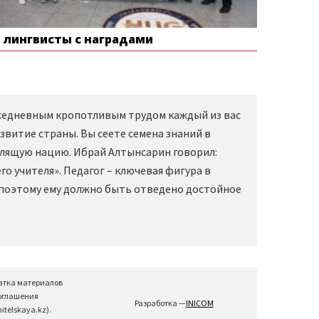
е лингвисты с наградами
Ежедневным кропотливым трудом каждый из вас
звитие страны. Вы сеете семена знаний в
слящую нацию. Ибрай Алтынсарин говорил:
о учителя». Педагог – ключевая фигура в
 поэтому ему должно быть отведено достойное
атка материалов
соглашения
Разработка —
INICOM
telskaya.kz).