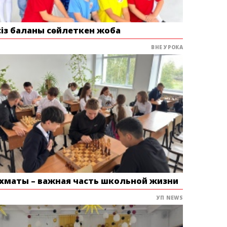
сіз баланы сөйлеткен жоба
ВНЕ УРОКА
хматы – важная часть школьной жизни
УП NEWS