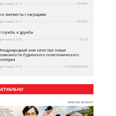
 дня назад в 15:13
УП NEWS
се лингвисты с наградами
 дня назад в 15:11
УП NEWS
 служба, и дружба
 дня назад в 15:09
ДОСУГ
еждународный знак качества: новые
озможности Рудненского политехнического
олледжа
 дня назад в 15:05
КОЛЛЕДЖИ/ВУЗЫ
АКТУАЛЬНО
МҰҒАЛІМ МІНБЕРІ