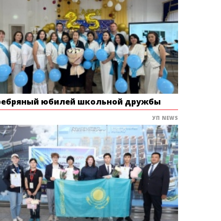
ребряный юбилей школьной дружбы
УП NEWS