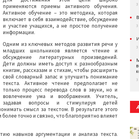
3
применяются приемы активного обучения.
Активное обучение – это методика, которая
В
включает в себя взаимодействие, обсуждение
и участие учащихся, а не простое получение
3
информации.
И
Одним из ключевых методов развития речи у
3
младших школьников является чтение и
обсуждение литературных произведений.
М
Дети должны иметь доступ к разнообразным
в
книгам, рассказам и стихам, чтобы расширить
к
свой словарный запас и улучшить понимание
3
текста. Активное чтение предполагает не
только процесс перевода слов в звуки, но и
вовлечение ума и воображения. Учитель,
задавая вопросы и стимулируя детей
онимать смысл за текстом. В результате этого
 более точно и связно, что благоприятно влияет
тию навыков аргументации и анализа текста.