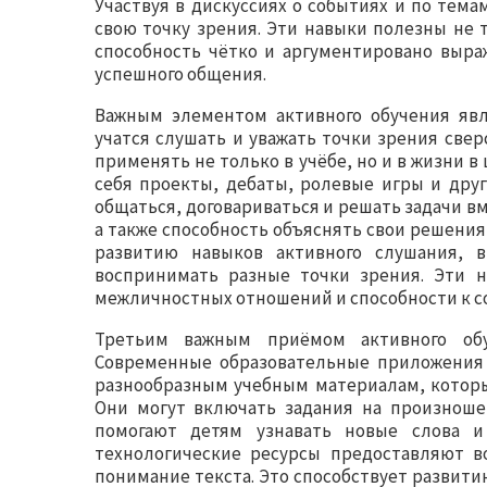
Участвуя в дискуссиях о событиях и по тема
свою точку зрения. Эти навыки полезны не т
способность чётко и аргументировано выра
успешного общения.
Важным элементом активного обучения явля
учатся слушать и уважать точки зрения свер
применять не только в учёбе, но и в жизни 
себя проекты, дебаты, ролевые игры и дру
общаться, договариваться и решать задачи вм
а также способность объяснять свои решения
развитию навыков активного слушания, 
воспринимать разные точки зрения. Эти н
межличностных отношений и способности к с
Третьим важным приёмом активного обуч
Современные образовательные приложения 
разнообразным учебным материалам, которы
Они могут включать задания на произноше
помогают детям узнавать новые слова и 
технологические ресурсы предоставляют в
понимание текста. Это способствует развити