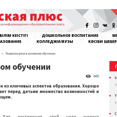
ская плюс
ная информационно-образовательная газета
БІЛІМ КЕҢІСТІГІ
ДОШКОЛЬНОЕ ВОСПИТАНИЕ
МЕ
РАЗОВАНИЕ
КОЛЛЕДЖИ/ВУЗЫ
КӘСІБИ ШЕБЕР
Развитие речи в активном обучении
ном обучении
665
Ы
В
н из ключевых аспектов образования. Хорошо
вает перед детьми множество возможностей и
Ү
дущем.
В
С
Для достижения этой цели широко