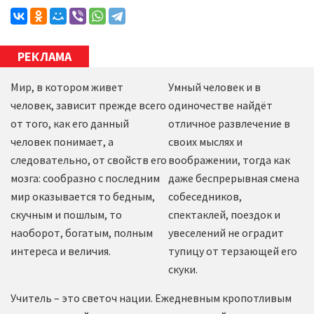
РЕКЛАМА
Мир, в котором живет
Умный человек и в
человек, зависит прежде всего
одиночестве найдёт
от того, как его данный
отличное развлечение в
человек понимает, а
своих мыслях и
следовательно, от свойств его
воображении, тогда как
мозга: сообразно с последним
даже беспрерывная смена
мир оказывается то бедным,
собеседников,
скучным и пошлым, то
спектаклей, поездок и
наоборот, богатым, полным
увеселений не оградит
интереса и величия.
тупицу от терзающей его
скуки.
Учитель – это светоч нации. Ежедневным кропотливым