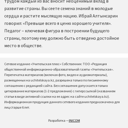
трудом каждый из вас вносит неоценимый вклад в
развитие страны. Вы сеете семена знаний в молодые
сердца и растите мыслящую нацию. Ибрай Алтынсарин
говорил: «Превыше всего я ценю хорошего учителя».
Педагог – ключевая фигура в построении будущего
страны, поэтому ему должно быть отведено достойное
место в обществе.
Сетевое издание «Учительская плюс» Собственник: ТОО «Редакция
общественной информационно-образовательной газеты «Учительская».
Перепечатка материалов (включая фото, видео и аудиоматериалы),
размещенных на uchitelskaya.kz, разрешена только по письменному
соглашению с редакцией сайта. Без соглашения допускается только
цитирование материалов (1-2 предложения) с гиперссылкой (названием
статьи в виде активной ссылки на ее адрес на сайте uchitelskaya.kz).
Информационная продукция данного сетевого издания предназначена для
лиц старше 6 лет.
Разработка —
INICOM