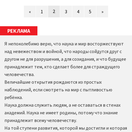
2
«
1
3
4
5
»
РЕКЛАМА
Я непоколебимо верю, что наука и мир восторжествуют
над невежеством и войной, что народы сойдутся друг с
другом не для разрушения, а для созидания, и что будущее
принадлежит тем, кто сделает более для страждущего
человечества.
Величайшие открытия рождаются из простых
наблюдений, если смотреть на мир с пытливостью
ребёнка.
Наука должна служить людям, а не оставаться в стенах
академий. Наука не имеет родины, потому что знание
принадлежит всему человечеству.
На той ступени развития, которой мы достигли и которая