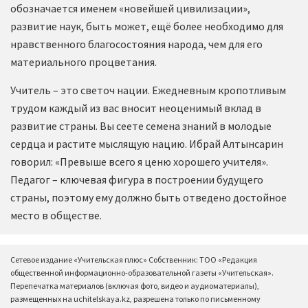
обозначается именем «новейшей цивилизации»,
развитие наук, быть может, ещё более необходимо для
нравственного благосостояния народа, чем для его
материального процветания.
Учитель – это светоч нации. Ежедневным кропотливым
трудом каждый из вас вносит неоценимый вклад в
развитие страны. Вы сеете семена знаний в молодые
сердца и растите мыслящую нацию. Ибрай Алтынсарин
говорил: «Превыше всего я ценю хорошего учителя».
Педагог – ключевая фигура в построении будущего
страны, поэтому ему должно быть отведено достойное
место в обществе.
Сетевое издание «Учительская плюс» Собственник: ТОО «Редакция
общественной информационно-образовательной газеты «Учительская».
Перепечатка материалов (включая фото, видео и аудиоматериалы),
размещенных на uchitelskaya.kz, разрешена только по письменному