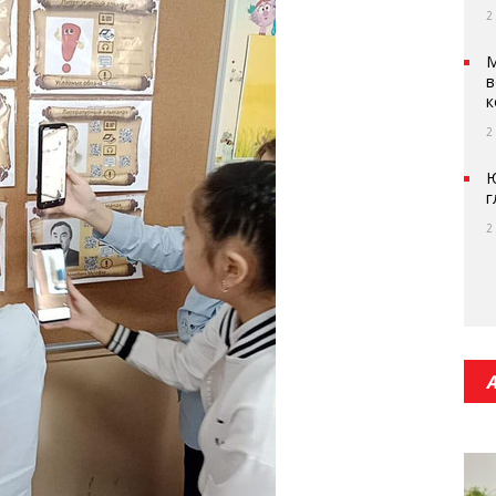
2
М
в
к
2
Ю
г
2