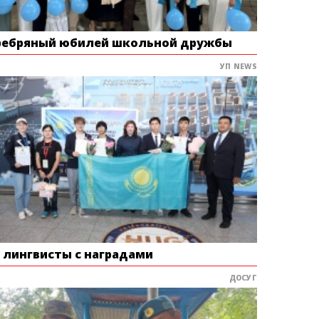
ребряный юбилей школьной дружбы
УП NEWS
е лингвисты с наградами
ДОСУГ