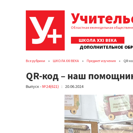
Учитель
Областная еженедельная обществен
ШКОЛА XXI ВЕКА
ДОПОЛНИТЕЛЬНОЕ ОБ
Все рубрики
ШКОЛА XXI ВЕКА
Предмет изучения
QR-ко
QR-код – наш помощни
Выпуск -
№24(621)
: 20.06.2024