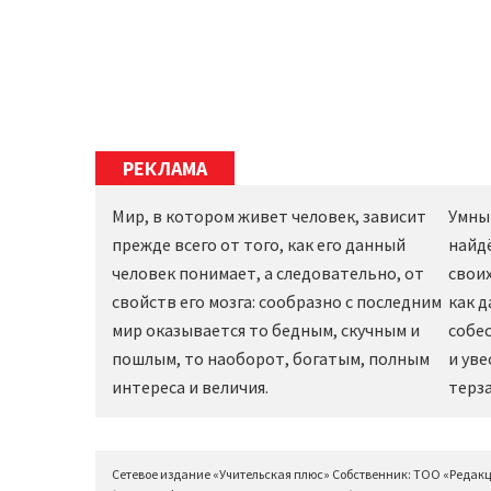
РЕКЛАМА
Мир, в котором живет человек, зависит
Умны
прежде всего от того, как его данный
найд
человек понимает, а следовательно, от
своих
свойств его мозга: сообразно с последним
как 
мир оказывается то бедным, скучным и
собес
пошлым, то наоборот, богатым, полным
и уве
интереса и величия.
терза
Сетевое издание «Учительская плюс» Собственник: ТОО «Редак