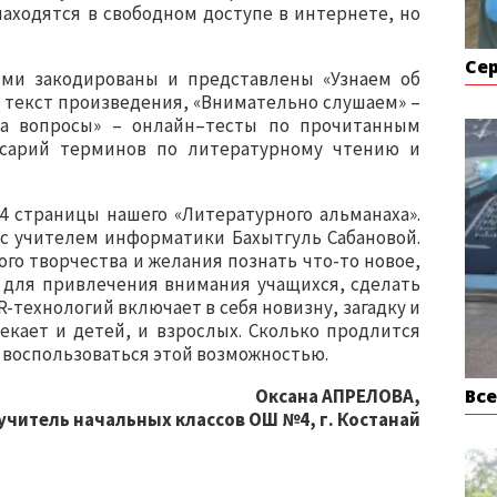
аходятся в свободном доступе в интернете, но
Се
ми закодированы и представлены «Узнаем об
 – текст произведения, «Внимательно слушаем» –
на вопросы» – онлайн–тесты по прочитанным
ссарий терминов по литературному чтению и
54 страницы нашего «Литературного альманаха».
 с учителем информатики Бахытгуль Сабановой.
го творчества и желания познать что-то новое,
 для привлечения внимания учащихся, сделать
-технологий включает в себя новизну, загадку и
екает и детей, и взрослых. Сколько продлится
т воспользоваться этой возможностью.
Вс
Оксана АПРЕЛОВА,
учитель начальных классов ОШ №4, г. Костанай