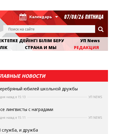
07/08/26 ПЯТНИЦА
Календарь
КТЕПКЕ ДЕЙІНГІ БІЛІМ БЕРУ
УП News
ЛІК
СТРАНА И МЫ
РЕДАКЦИЯ
ГЛАВНЫЕ НОВОСТИ
еребряный юбилей школьной дружбы
 дня назад в 15:13
УП NEWS
се лингвисты с наградами
 дня назад в 15:11
УП NEWS
 служба, и дружба