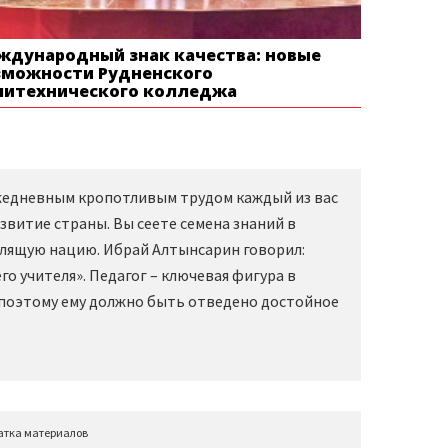
ждународный знак качества: новые
зможности Рудненского
литехнического колледжа
Ежедневным кропотливым трудом каждый из вас
звитие страны. Вы сеете семена знаний в
слящую нацию. Ибрай Алтынсарин говорил:
о учителя». Педагог – ключевая фигура в
 поэтому ему должно быть отведено достойное
атка материалов