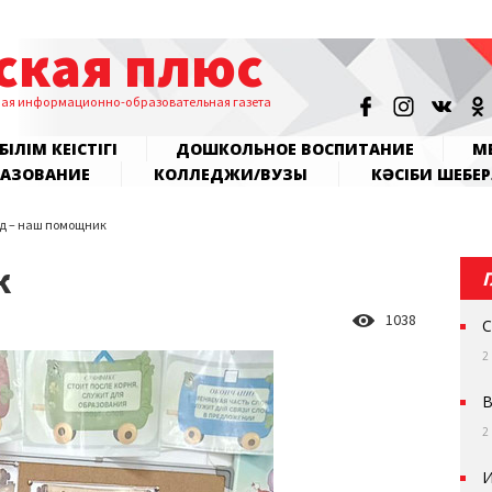
ская плюс
ная информационно-образовательная газета
БІЛІМ КЕҢІСТІГІ
ДОШКОЛЬНОЕ ВОСПИТАНИЕ
МЕ
РАЗОВАНИЕ
КОЛЛЕДЖИ/ВУЗЫ
КӘСІБИ ШЕБЕР
д – наш помощник
к
1038
С
2
В
2
И