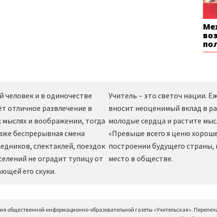
Ме
во
по
й человек и в одиночестве
Учитель – это светоч нации. 
ёт отличное развлечение в
вносит неоценимый вклад в ра
 мыслях и воображении, тогда
молодые сердца и растите мы
даже беспрерывная смена
«Превыше всего я ценю хорошег
едников, спектаклей, поездок
построении будущего страны,
селений не оградит тупицу от
место в обществе.
ющей его скуки.
ция общественной информационно-образовательной газеты «Учительская». Перепеч