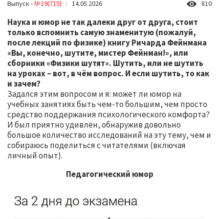
Выпуск -
№19(715)
: 14.05.2026
810
Наука и юмор не так далеки друг от друга, стоит
только вспомнить самую знаменитую (пожалуй,
после лекций по физике) книгу Ричарда Фейнмана
«Вы, конечно, шутите, мистер Фейнман!», или
сборники «Физики шутят». Шутить, или не шутить
на уроках – вот, в чём вопрос. И если шутить, то как
и зачем?
Задался этим вопросом и я: может ли юмор на
учебных занятиях быть чем-то большим, чем просто
средство поддержания психологического комфорта?
И был приятно удивлён, обнаружив довольно
большое количество исследований на эту тему, чем и
собираюсь поделиться с читателями (включая
личный опыт).
Педагогический юмор