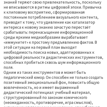
знаний теряют свою привлекательность, поскольку
не вписываются в ритмы цифровой эпохи. Привычка
к клиповому восприятию, сформированная
постоянным потреблением визуального контента,
приводит к тому, что удивление как катализатор
интереса к новому знанию зачастую перестаёт
срабатывать: перенасыщение информационной
среды яркими медиаобразами вырабатывает
«иммунитет» к простому предъявлению фактов. В
этой ситуации на первый план выходит
необходимость поиска новых, адаптированных к
цифровой реальности дидактических инструментов,
способных пробиться сквозь шум информационного
поля.
Одним из таких инструментов и может быть
педагогический юмор. Он способен не только создать
позитивный эмоциональный фон, повысить общую
вовлечённость, но и имеет выраженный
дидактический потенциал: учебный материал,
структурированный по законам комического
(неожиданность, противоречие, игра смыслов),