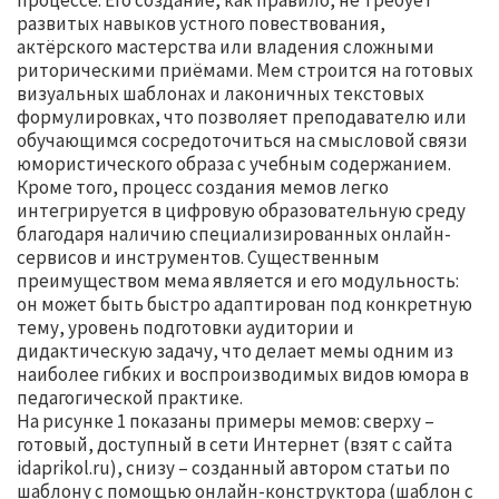
процессе. Его создание, как правило, не требует
развитых навыков устного повествования,
актёрского мастерства или владения сложными
риторическими приёмами. Мем строится на готовых
визуальных шаблонах и лаконичных текстовых
формулировках, что позволяет преподавателю или
обучающимся сосредоточиться на смысловой связи
юмористического образа с учебным содержанием.
Кроме того, процесс создания мемов легко
интегрируется в цифровую образовательную среду
благодаря наличию специализированных онлайн-
сервисов и инструментов. Существенным
преимуществом мема является и его модульность:
он может быть быстро адаптирован под конкретную
тему, уровень подготовки аудитории и
дидактическую задачу, что делает мемы одним из
наиболее гибких и воспроизводимых видов юмора в
педагогической практике.
На рисунке 1 показаны примеры мемов: сверху –
готовый, доступный в сети Интернет (взят с сайта
idaprikol.ru), снизу – созданный автором статьи по
шаблону с помощью онлайн-конструктора (шаблон с