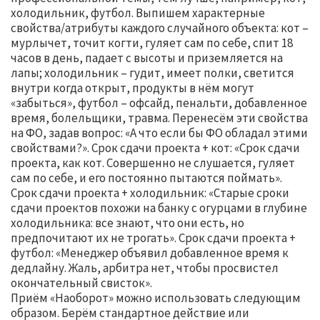
холодильник, футбол. Выпишем характерные
свойства/атрибуты каждого случайного объекта: кот –
мурлычет, точит когти, гуляет сам по себе, спит 18
часов в день, падает с высоты и приземляется на
лапы; холодильник – гудит, имеет полки, светится
внутри когда открыт, продукты в нём могут
«забыться», футбол – офсайд, пенальти, добавленное
время, болельщики, травма. Перенесём эти свойства
на ФО, задав вопрос: «А что если бы ФО обладал этими
свойствами?». Срок сдачи проекта + кот: «Срок сдачи
проекта, как кот. Совершенно не слушается, гуляет
сам по себе, и его постоянно пытаются поймать».
Срок сдачи проекта + холодильник: «Старые сроки
сдачи проектов похожи на банку с огурцами в глубине
холодильника: все знают, что они есть, но
предпочитают их не трогать». Срок сдачи проекта +
футбол: «Менеджер объявил добавленное время к
дедлайну. Жаль, арбитра нет, чтобы просвистел
окончательный свисток».
Приём «Наоборот» можно использовать следующим
образом. Берём стандартное действие или