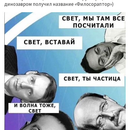
динозавром получил название «Филосораптор»)