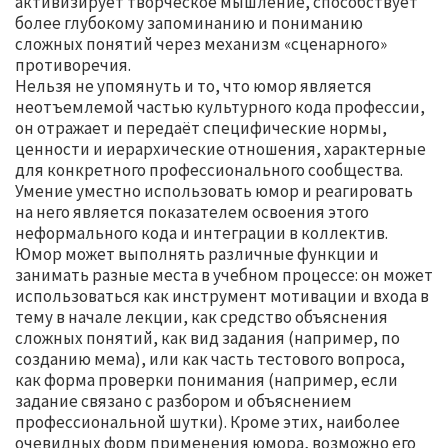
активизирует творческое мышление, способствует
более глубокому запоминанию и пониманию
сложных понятий через механизм «сценарного»
противоречия.
Нельзя не упомянуть и то, что юмор является
неотъемлемой частью культурного кода профессии,
он отражает и передаёт специфические нормы,
ценности и иерархические отношения, характерные
для конкретного профессионального сообщества.
Умение уместно использовать юмор и реагировать
на него является показателем освоения этого
неформального кода и интеграции в коллектив.
Юмор может выполнять различные функции и
занимать разные места в учебном процессе: он может
использоваться как инструмент мотивации и входа в
тему в начале лекции, как средство объяснения
сложных понятий, как вид задания (например, по
созданию мема), или как часть тестового вопроса,
как форма проверки понимания (например, если
задание связано с разбором и объяснением
профессиональной шутки). Кроме этих, наиболее
очевидных форм применения юмора, возможно его