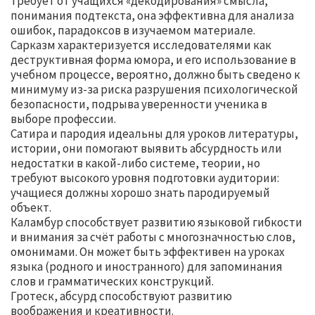
требует от учащихся «декодирования» смысла,
понимания подтекста, она эффективна для анализа
ошибок, парадоксов в изучаемом материале.
Сарказм характеризуется исследователями как
деструктивная форма юмора, и его использование в
учебном процессе, вероятно, должно быть сведено к
минимуму из-за риска разрушения психологической
безопасности, подрыва уверенности ученика в
выборе профессии.
Сатира и пародия идеальны для уроков литературы,
истории, они помогают выявить абсурдность или
недостатки в какой-либо системе, теории, но
требуют высокого уровня подготовки аудитории:
учащиеся должны хорошо знать пародируемый
объект.
Каламбур способствует развитию языковой гибкости
и внимания за счёт работы с многозначностью слов,
омонимами. Он может быть эффективен на уроках
языка (родного и иностранного) для запоминания
слов и грамматических конструкций.
Гротеск, абсурд способствуют развитию
воображения и креативности.