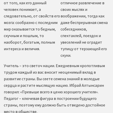
от того, как его данный
отличное развлечение в
человек понимает, а
своих мыслях и
следовательно, от свойств его
воображении, тогда как
мозга: сообразно с последним
даже беспрерывная смена
мир оказывается то бедным,
собеседников,
скучным и пошлым, то
спектаклей, поездок и
наоборот, богатым, полным
увеселений не оградит
интереса и величия.
тупицу от терзающей его
скуки.
Учитель – это светоч нации. Ежедневным кропотливым
трудом каждый из вас вносит неоценимый вклад в
развитие страны. Вы сеете семена знаний в молодые
сердца и растите мыслящую нацию. Ибрай Алтынсарин
говорил: «Превыше всего я ценю хорошего учителя».
Педагог – ключевая фигура в построении будущего
страны, поэтому ему должно быть отведено достойное
место в обществе.