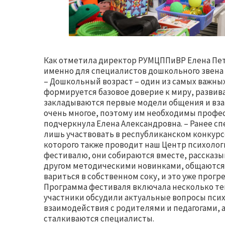
Как отметила директор РУМЦППиВР Елена Пет
именно для специалистов дошкольного звена
– Дошкольный возраст – один из самых важных
формируется базовое доверие к миру, разви
закладываются первые модели общения и вза
очень многое, поэтому им необходимы профес
подчеркнула Елена Александровна. – Ранее 
лишь участвовать в республиканском конкурсе
которого также проводит наш Центр психологи
фестивалю, они собираются вместе, рассказыв
другом методическими новинками, общаются,
вариться в собственном соку, и это уже прогре
Программа фестиваля включала несколько те
участники обсудили актуальные вопросы пси
взаимодействия с родителями и педагогами, 
сталкиваются специалисты.