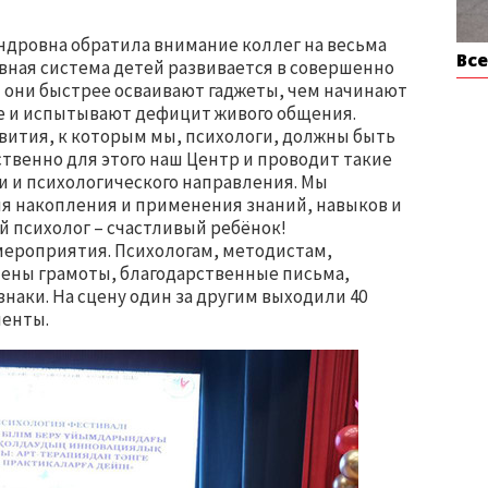
ндровна обратила внимание коллег на весьма
Вс
вная система детей развивается в совершенно
ня они быстрее осваивают гаджеты, чем начинают
ве и испытывают дефицит живого общения.
звития, к которым мы, психологи, должны быть
ственно для этого наш Центр и проводит такие
и и психологического направления. Мы
я накопления и применения знаний, навыков и
й психолог – счастливый ребёнок!
мероприятия. Психологам, методистам,
чены грамоты, благодарственные письма,
наки. На сцену один за другим выходили 40
менты.