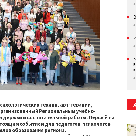
4
В
4
И
4
М
в
к
4
сихологических техник, арт-терапии,
организованный Региональным учебно-
ддержки и воспитательной работы. Первый на
астоящим событием для педагогов-психологов
елов образования региона.