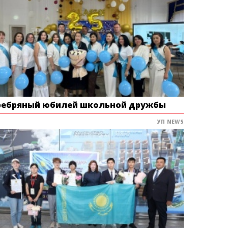
ребряный юбилей школьной дружбы
УП NEWS