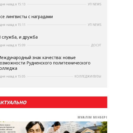
 дня назад в 15:13
УП NEWS
се лингвисты с наградами
 дня назад в 15:11
УП NEWS
 служба, и дружба
 дня назад в 15:09
ДОСУГ
еждународный знак качества: новые
озможности Рудненского политехнического
олледжа
 дня назад в 15:05
КОЛЛЕДЖИ/ВУЗЫ
АКТУАЛЬНО
МҰҒАЛІМ МІНБЕРІ