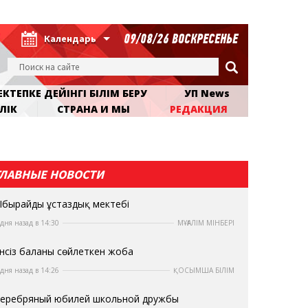
09/08/26 ВОСКРЕСЕНЬЕ
Календарь
КТЕПКЕ ДЕЙІНГІ БІЛІМ БЕРУ
УП News
ЛІК
СТРАНА И МЫ
РЕДАКЦИЯ
ГЛАВНЫЕ НОВОСТИ
бырайдың ұстаздық мектебі
 дня назад в 14:30
МҰҒАЛІМ МІНБЕРІ
нсіз баланы сөйлеткен жоба
 дня назад в 14:26
ҚОСЫМША БІЛІМ
еребряный юбилей школьной дружбы