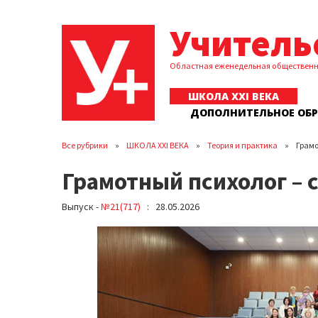
Учитель
Областная еженедельная обществен
ШКОЛА XXI ВЕКА
ДОПОЛНИТЕЛЬНОЕ ОБ
Все рубрики
ШКОЛА XXI ВЕКА
Теория и практика
Грамо
Грамотный психолог – 
Выпуск -
№21(717)
: 28.05.2026