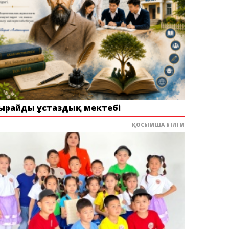
ырайдың ұстаздық мектебі
ҚОСЫМША БІЛІМ