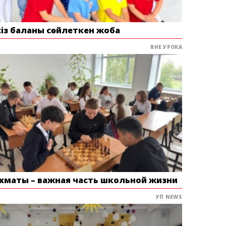
сіз баланы сөйлеткен жоба
ВНЕ УРОКА
хматы – важная часть школьной жизни
УП NEWS