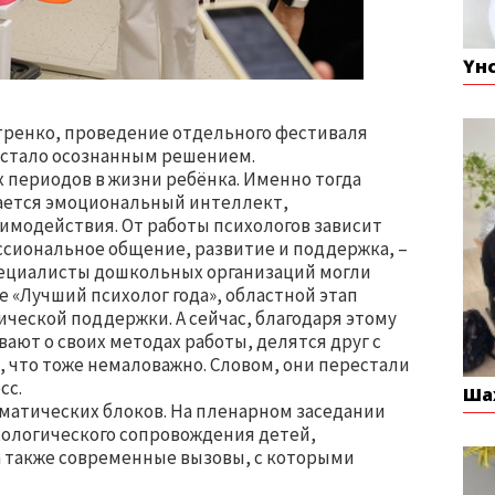
Үн
ренко, проведение отдельного фестиваля
 стало осознанным решением.
 периодов в жизни ребёнка. Именно тогда
вается эмоциональный интеллект,
имодействия. От работы психологов зависит
сиональное общение, развитие и поддержка, –
специалисты дошкольных организаций могли
 «Лучший психолог года», областной этап
ческой поддержки. А сейчас, благодаря этому
ают о своих методах работы, делятся друг с
 что тоже немаловажно. Словом, они перестали
сс.
Ша
матических блоков. На пленарном заседании
хологического сопровождения детей,
а также современные вызовы, с которыми