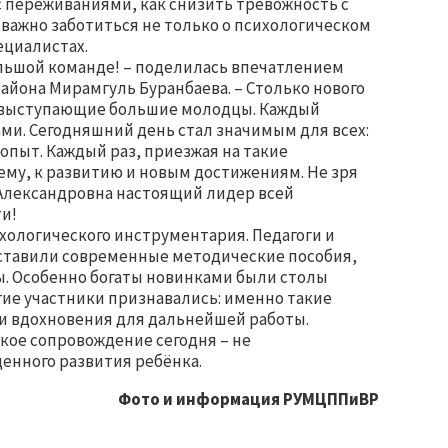
с переживаниями, как снизить тревожность с
важно заботиться не только о психологическом
ециалистах.
ольшой команде! – поделилась впечатлением
айона Мирамгуль Буранбаева. – Столько нового
се выступающие большие молодцы. Каждый
ми. Сегодняшний день стал значимым для всех:
 опыт. Каждый раз, приезжая на такие
му, к развитию и новым достижениям. Не зря
а Александровна настоящий лидер всей
и!
ологического инструментария. Педагоги и
дставили современные методические пособия,
. Особенно богаты новинками были столы
гие участники признавались: именно такие
и вдохновения для дальнейшей работы.
кое сопровождение сегодня – не
ценного развития ребёнка.
Фото и информация РУМЦППиВР