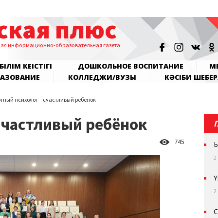
ская плюс
ная информационно-образовательная газета
БІЛІМ КЕҢІСТІГІ
ДОШКОЛЬНОЕ ВОСПИТАНИЕ
МЕ
РАЗОВАНИЕ
КОЛЛЕДЖИ/ВУЗЫ
КӘСІБИ ШЕБЕР
тный психолог – счастливый ребёнок
счастливый ребёнок
745
Ы
2
Ү
2
С