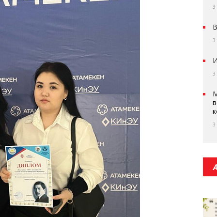
3
В
3
И
3
М
в
к
3