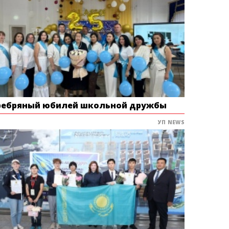
ребряный юбилей школьной дружбы
УП NEWS