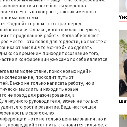
 лаконичности и способности уверенно
ние отвечать на вопросы, так как именно в
Үн
у понимания темы.
. С одной стороны, это страх перед
жной критики. Однако, когда доклад завершён,
ния от проделанной работы. Когда объявляют
ое место – это повод для гордости, но вместе с
Возникают мысли: что можно было сделать
днако со временем приходит осознание того,
участие в конференции уже само по себе является
сегда взаимодействие, поиск новых идей и
 исследование, проходит путь от
ей. Важно не только написать работу, но и
итически мыслить и находить новые
это не повод для разочарования, а
Для научного руководителя, важен не только
Ша
тудент, его рост и развитие. Ведь настоящая
еренность в своих силах.
онференции – это не только ценные знания, но и
нт, прошедший этот путь, становится сильнее, а