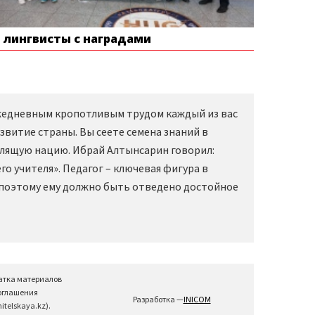
е лингвисты с наградами
Ежедневным кропотливым трудом каждый из вас
звитие страны. Вы сеете семена знаний в
слящую нацию. Ибрай Алтынсарин говорил:
о учителя». Педагог – ключевая фигура в
 поэтому ему должно быть отведено достойное
атка материалов
соглашения
Разработка —
INICOM
telskaya.kz).