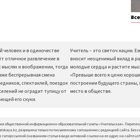
Вс
й человек и в одиночестве
Учитель – это светоч нации. 
ёт отличное развлечение в
вносит неоценимый вклад в ра
 мыслях и воображении, тогда
молодые сердца и растите мы
даже беспрерывная смена
«Превыше всего я ценю хорошег
едников, спектаклей, поездок
построении будущего страны,
селений не оградит тупицу от
место в обществе.
ющей его скуки.
ция общественной информационно-образовательной газеты «Учительская». Перепеч
elskaya.kz, разрешена только по письменному соглашению с редакцией сайта. Без 
 гиперссылкой (названием статьи в виде активной ссылки на ее адрес на сайте uchi