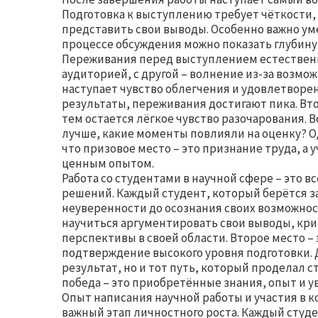
Подготовка к выступлению требует чёткости,
представить свои выводы. Особенно важно уме
процессе обсуждения можно показать глубин
Переживания перед выступлением естественны
аудиторией, с другой – волнение из-за возмо
наступает чувство облегчения и удовлетворе
результаты, переживания достигают пика. Втор
тем остается лёгкое чувство разочарования. 
лучше, какие моменты повлияли на оценку? О
что призовое место – это признание труда, а 
ценным опытом.
Работа со студентами в научной сфере – это в
решений. Каждый студент, который берётся за
неуверенности до осознания своих возможност
научиться аргументировать свои выводы, кр
перспективы в своей области. Второе место – 
подтверждение высокого уровня подготовки. 
результат, но и тот путь, который проделал с
победа – это приобретённые знания, опыт и ув
Опыт написания научной работы и участия в к
важный этап личностного роста. Каждый студе