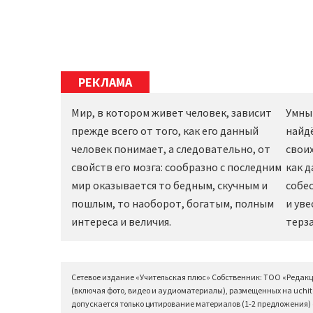
РЕКЛАМА
Мир, в котором живет человек, зависит
Умны
прежде всего от того, как его данный
найд
человек понимает, а следовательно, от
своих
свойств его мозга: сообразно с последним
как 
мир оказывается то бедным, скучным и
собес
пошлым, то наоборот, богатым, полным
и уве
интереса и величия.
терза
Сетевое издание «Учительская плюс» Собственник: ТОО «Редак
(включая фото, видео и аудиоматериалы), размещенных на uchit
допускается только цитирование материалов (1-2 предложения) с