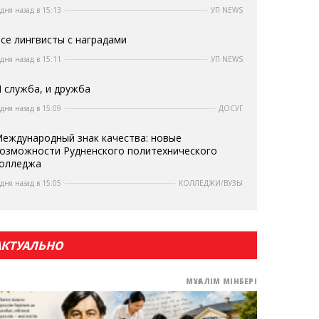
 дня назад в 15:13
УП NEWS
се лингвисты с наградами
 дня назад в 15:11
УП NEWS
 служба, и дружба
 дня назад в 15:09
ДОСУГ
еждународный знак качества: новые
озможности Рудненского политехнического
олледжа
 дня назад в 15:05
КОЛЛЕДЖИ/ВУЗЫ
АКТУАЛЬНО
МҰҒАЛІМ МІНБЕРІ