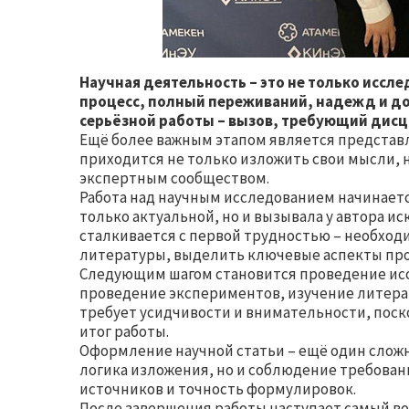
Научная деятельность – это не только иссл
процесс, полный переживаний, надежд и до
серьёзной работы – вызов, требующий дисц
Ещё более важным этапом является представл
приходится не только изложить свои мысли, 
экспертным сообществом.
Работа над научным исследованием начинается
только актуальной, но и вызывала у автора ис
сталкивается с первой трудностью – необхо
литературы, выделить ключевые аспекты про
Следующим шагом становится проведение исс
проведение экспериментов, изучение литера
требует усидчивости и внимательности, поск
итог работы.
Оформление научной статьи – ещё один сложн
логика изложения, но и соблюдение требова
источников и точность формулировок.
После завершения работы наступает самый в