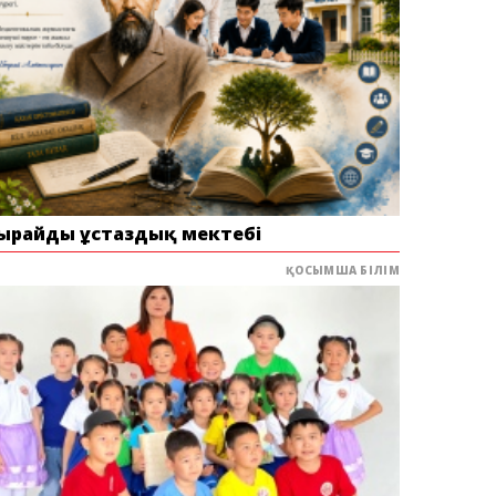
ырайдың ұстаздық мектебі
ҚОСЫМША БІЛІМ