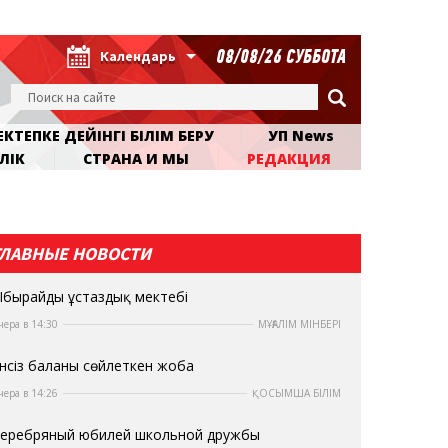
08/08/26 СУББОТА
Календарь
КТЕПКЕ ДЕЙІНГІ БІЛІМ БЕРУ
УП News
ЛІК
СТРАНА И МЫ
РЕДАКЦИЯ
ГЛАВНЫЕ НОВОСТИ
бырайдың ұстаздық мектебі
чера в 14:30
МҰҒАЛІМ МІНБЕРІ
нсіз баланы сөйлеткен жоба
чера в 14:26
ҚОСЫМША БІЛІМ
еребряный юбилей школьной дружбы