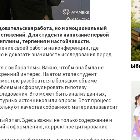
едовательская работа, но и эмоциональный
стижений. Для студента написание первой
иплины, терпения и настойчивости.
ение своей работы на конференции, где
но и доказать значимость исследования перед
Ыб
 с выбора темы. Важно, чтобы она была не
кренний интерес. На этом этапе студент
димостью разобраться в большом объёме
блемы и сформулировать гипотезу.
ледования. Это может быть анализ данных,
турных источников или опросы. Этот процесс
ольку от качества собранного материала зависит
ый этап. Здесь важны не только содержание и
ний к оформлению, корректное цитирование
олнительный момент – защита на конференции.