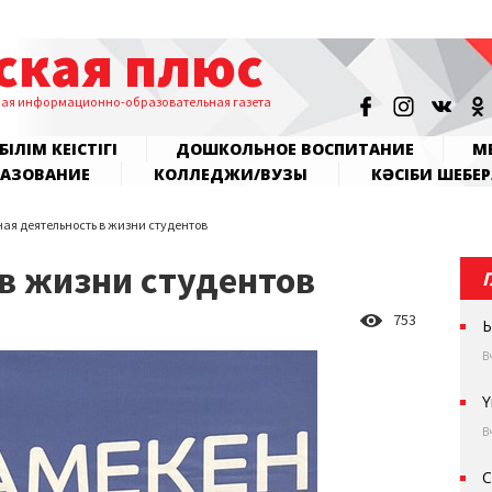
ская плюс
ная информационно-образовательная газета
БІЛІМ КЕҢІСТІГІ
ДОШКОЛЬНОЕ ВОСПИТАНИЕ
МЕ
РАЗОВАНИЕ
КОЛЛЕДЖИ/ВУЗЫ
КӘСІБИ ШЕБЕР
ая деятельность в жизни студентов
в жизни студентов
753
Ы
В
Ү
В
С