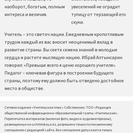
наоборот, богатым, полным
увеселений не оградит
интереса и величия.
тупицу от терзающей его
скуки.
Учитель – это светоч нации. Ежедневным кропотливым
трудом каждый из вас вносит неоценимый вклад в
развитие страны. Вы сеете семена знаний в молодые
сердца и растите мыслящую нацию. Ибрай Алтынсарин
говорил: «Превыше всего я ценю хорошего учителя».
Педагог – ключевая фигура в построении будущего
страны, поэтому ему должно быть отведено достойное
место в обществе.
Сетевое издание «Учительская плюс» Собственник: ТОО «Редакция
общественной информационно-образовательной газеты «Учительская».
Перепечатка материалов (включая фото, видео и аудиоматериалы),
размещенных на uchitelskaya.kz, разрешена только по письменному
соглашению с редакцией сайта. Без соглашения допускается только