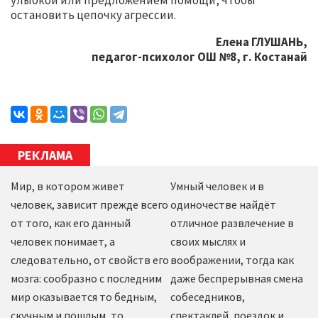
улыбкой или предложением помощи, чтобы
остановить цепочку агрессии.
Елена ГЛУШАНЬ,
педагог-психолог ОШ №8, г. Костанай
РЕКЛАМА
Мир, в котором живет
Умный человек и в
человек, зависит прежде всего
одиночестве найдёт
от того, как его данный
отличное развлечение в
человек понимает, а
своих мыслях и
следовательно, от свойств его
воображении, тогда как
мозга: сообразно с последним
даже беспрерывная смена
мир оказывается то бедным,
собеседников,
скучным и пошлым, то
спектаклей, поездок и