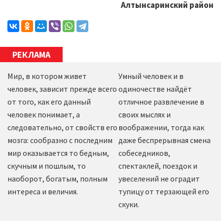
Алтынсаринский район
РЕКЛАМА
Мир, в котором живет
Умный человек и в
человек, зависит прежде всего
одиночестве найдёт
от того, как его данный
отличное развлечение в
человек понимает, а
своих мыслях и
следовательно, от свойств его
воображении, тогда как
мозга: сообразно с последним
даже беспрерывная смена
мир оказывается то бедным,
собеседников,
скучным и пошлым, то
спектаклей, поездок и
наоборот, богатым, полным
увеселений не оградит
интереса и величия.
тупицу от терзающей его
скуки.