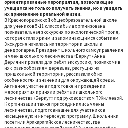
ориентированные мероприятия, позволяющие
учащимся не только получить знания, но и увидеть
их применение в реальной жизни.
В Краснокордонской общеобразовательной школе
для учеников 5-11 классов была организована
познавательная экскурсия по экологической тропе,
которая стала ярким и запоминающимся событием.
Экскурсия началась на территории школы в
дендропарке. Президент школьного самоуправления
и член школьного лесничества «Беркут» Анна
Дерляин провела для ребят экскурсию, познакомив
их с разнообразием деревьев, растущих на
пришкольной территории, рассказала об их
особенностях и значении для окружающей среды.
Активное участие в подготовке и проведении
мероприятия приняли ребята из школьного
лесничества «Беркут» под руководством Т.Жиляевой.
К организации также присоединились члены
лесничества, подготовившие для участников
насыщенную и интересную программу. Школьники
посетили Аракарагайское лесничество, где
специалист лесного хозяйства А.Жиляев подробно