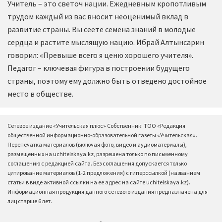
Учитель – это светоч нации. Ежедневным кропотливым
трудом каждый из вас вносит неоценимый вклад в
развитие страны. Вы сеете семена знаний в молодые
сердца и растите мыслящую нацию. Ибрай Алтынсарин
говорил: «Превыше всего я ценю хорошего учителя».
Педагог – ключевая фигура в построении будущего
страны, поэтому ему должно быть отведено достойное
место в обществе.
Сетевое издание «Учительская плюс» Собственник: ТОО «Редакция
общественной информационно-образовательной газеты «Учительская».
Перепечатка материалов (включая фото, видео и аудиоматериалы),
размещенных на uchitelskaya.kz, разрешена только по письменному
соглашению с редакцией сайта. Без соглашения допускается только
цитирование материалов (1-2 предложения) с гиперссылкой (названием
статьи в виде активной ссылки на ее адрес на сайте uchitelskaya.kz).
Информационная продукция данного сетевого издания предназначена для
лиц старше 6 лет.