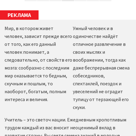
РЕКЛАМА
Мир, в котором живет
Умный человек и в
человек, зависит прежде всего
одиночестве найдёт
от того, как его данный
отличное развлечение в
человек понимает, а
своих мыслях и
следовательно, от свойств его
воображении, тогда как
мозга: сообразно с последним
даже беспрерывная смена
мир оказывается то бедным,
собеседников,
скучным и пошлым, то
спектаклей, поездок и
наоборот, богатым, полным
увеселений не оградит
интереса и величия.
тупицу от терзающей его
скуки.
Учитель – это светоч нации. Ежедневным кропотливым
трудом каждый из вас вносит неоценимый вклад в
развитие страны. Вы сеете семена знаний в молодые