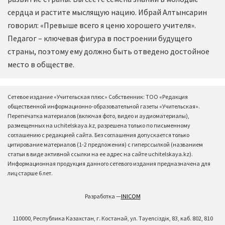
сердца и растите мыслящую нацию. Ибрай Алтынсарин
говорил: «Превыше всего я ценю хорошего учителя».
Педагог – ключевая фигура в построении будущего
страны, поэтому ему должно быть отведено достойное
место в обществе.
Сетевое издание «Учительская плюс» Собственник: ТОО «Редакция
общественной информационно-образовательной газеты «Учительская».
Перепечатка материалов (включая фото, видео и аудиоматериалы),
размещенных на uchitelskaya.kz, разрешена только по письменному
соглашению с редакцией сайта. Без соглашения допускается только
цитирование материалов (1-2 предложения) с гиперссылкой (названием
статьи в виде активной ссылки на ее адрес на сайте uchitelskaya.kz).
Информационная продукция данного сетевого издания предназначена для
лиц старше 6 лет.
Разработка —
INICOM
110000, Республика Казахстан, г. Костанай, ул. Тәуелсіздік, 83, каб. 802, 810