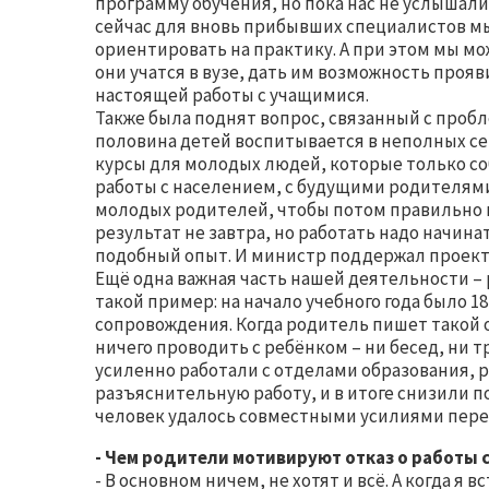
программу обучения, но пока нас не услышали
сейчас для вновь прибывших специалистов мы
ориентировать на практику. А при этом мы мо
они учатся в вузе, дать им возможность проя
настоящей работы с учащимися.
Также была поднят вопрос, связанный с пробл
половина детей воспитывается в неполных с
курсы для молодых людей, которые только соб
работы с населением, с будущими родителями
молодых родителей, чтобы потом правильно 
результат не завтра, но работать надо начинат
подобный опыт. И министр поддержал проект 
Ещё одна важная часть нашей деятельности –
такой пример: на начало учебного года было 1
сопровождения. Когда родитель пишет такой о
ничего проводить с ребёнком – ни бесед, ни т
усиленно работали с отделами образования, 
разъяснительную работу, и в итоге снизили по
человек удалось совместными усилиями пере
- Чем родители мотивируют отказ о работы 
- В основном ничем, не хотят и всё. А когда я