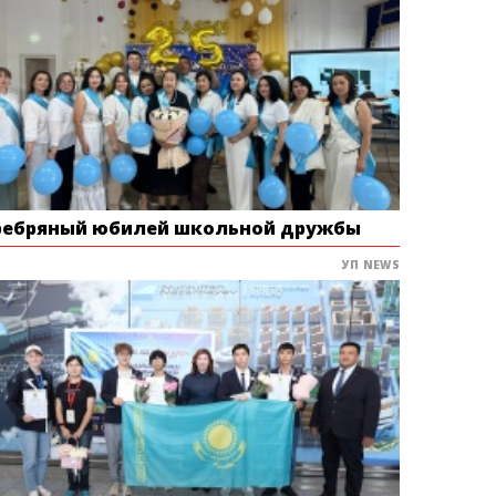
ребряный юбилей школьной дружбы
УП NEWS