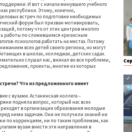
поддержки. И вот с начала минувшего учебного
онах республики. Этому, конечно,
деловых встреч по подготовке необходимых
гический форум был призван мотивировать,
заций, потому что от этих центров многого
есть работы по сложившимся кризисным
гогов-психологов работать на местах. Потому
ниманием всех детей своего региона, но могут
ботающих в школах, колледжах, детских садах.
имательно слушал нас, вникал во все проблемы,
Се
предложения, проекты, многие из которых
встречи? Что из предложенного имеет
ие с вузами. Астанинская коллега –
жки подняла вопрос, который нас всех
 Приходят в организации образования молодые
еред ними задачам. Они не получили знаний ни
 ни по коррекциям, ни по таким проблемам, как
лагаем вузам внести эти направления в