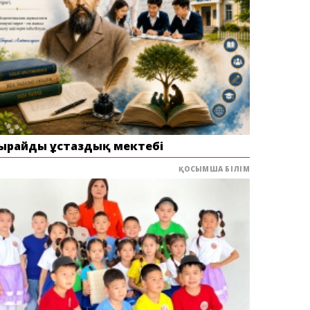
ырайдың ұстаздық мектебі
ҚОСЫМША БІЛІМ