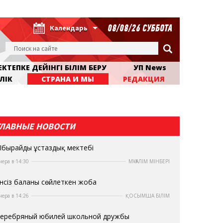
08/08/26 СУББОТА
Календарь
КТЕПКЕ ДЕЙІНГІ БІЛІМ БЕРУ
УП News
ЛІК
СТРАНА И МЫ
РЕДАКЦИЯ
ГЛАВНЫЕ НОВОСТИ
бырайдың ұстаздық мектебі
чера в 14:30
МҰҒАЛІМ МІНБЕРІ
нсіз баланы сөйлеткен жоба
чера в 14:26
ҚОСЫМША БІЛІМ
еребряный юбилей школьной дружбы