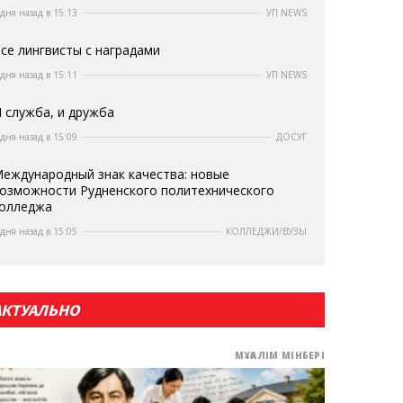
 дня назад в 15:13
УП NEWS
се лингвисты с наградами
 дня назад в 15:11
УП NEWS
 служба, и дружба
 дня назад в 15:09
ДОСУГ
еждународный знак качества: новые
озможности Рудненского политехнического
олледжа
 дня назад в 15:05
КОЛЛЕДЖИ/ВУЗЫ
АКТУАЛЬНО
МҰҒАЛІМ МІНБЕРІ