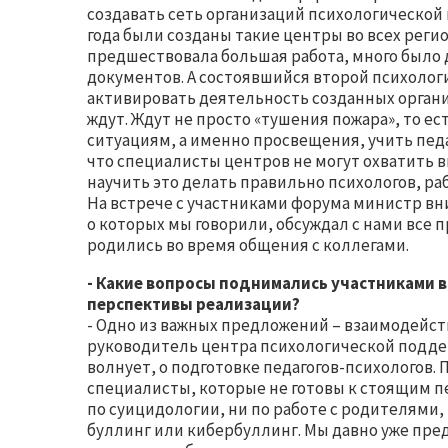
создавать сеть организаций психологической 
года были созданы такие центры во всех реги
предшествовала большая работа, много было 
документов. А состоявшийся второй психоло
активировать деятельность созданных органи
ждут. Ждут не просто «тушения пожара», то 
ситуациям, а именно просвещения, учить педа
что специалисты центров не могут охватить в
научить это делать правильно психологов, ра
На встрече с участниками форума министр вн
о которых мы говорили, обсуждал с нами все 
родились во время общения с коллегами.
- Какие вопросы поднимались участниками 
перспективы реализации?
- Одно из важных предложений – взаимодейств
руководитель центра психологической поддер
волнует, о подготовке педагогов-психологов.
специалисты, которые не готовы к стоящим п
по суицидологии, ни по работе с родителями,
буллинг или кибербуллинг. Мы давно уже пред