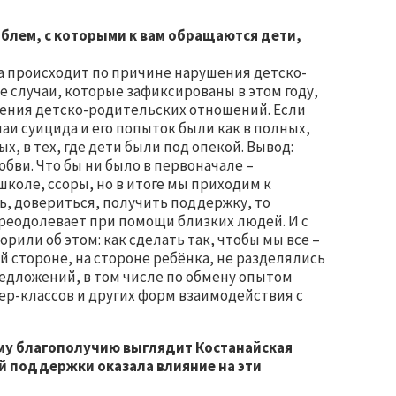
роблем, с которыми к вам обращаются дети,
да происходит по причине нарушения детско-
е случаи, которые зафиксированы в этом году,
шения детско-родительских отношений. Если
аи суицида и его попыток были как в полных,
х, в тех, где дети были под опекой. Вывод:
бви. Что бы ни было в первоначале –
коле, ссоры, но в итоге мы приходим к
ь, довериться, получить поддержку, то
преодолевает при помощи близких людей. И с
рили об этом: как сделать так, чтобы мы все –
й стороне, на стороне ребёнка, не разделялись
редложений, в том числе по обмену опытом
р-классов и других форм взаимодействия с
ому благополучию выглядит Костанайская
й поддержки оказала влияние на эти