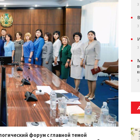
3
В
3
И
3
М
в
к
3
логический форум с главной темой