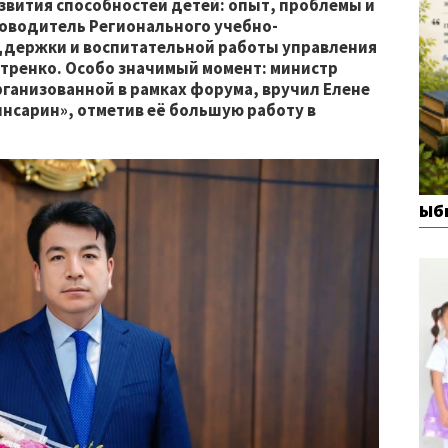
звития способностей детей: опыт, проблемы и
оводитель Регионального учебно-
ддержки и воспитательной работы управления
етренко. Особо значимый момент: министр
рганизованной в рамках форума, вручил Елене
нсарин», отметив её большую работу в
Ыб