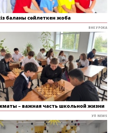
сіз баланы сөйлеткен жоба
ВНЕ УРОКА
хматы – важная часть школьной жизни
УП NEWS