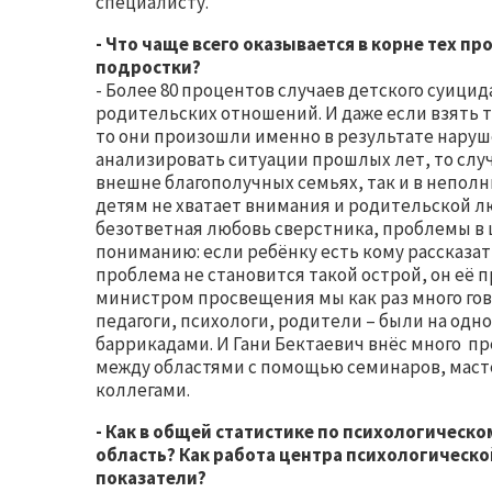
специалисту.
- Что чаще всего оказывается в корне тех п
подростки?
- Более 80 процентов случаев детского суици
родительских отношений. И даже если взять т
то они произошли именно в результате нару
анализировать ситуации прошлых лет, то случ
внешне благополучных семьях, так и в неполны
детям не хватает внимания и родительской лю
безответная любовь сверстника, проблемы в ш
пониманию: если ребёнку есть кому рассказат
проблема не становится такой острой, он её 
министром просвещения мы как раз много гово
педагоги, психологи, родители – были на одно
баррикадами. И Гани Бектаевич внёс много п
между областями с помощью семинаров, масте
коллегами.
- Как в общей статистике по психологическ
область? Как работа центра психологическо
показатели?