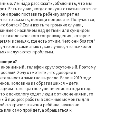
нные. Им надо рассказать, объяснить, что мы
рот. Есть случаи, когда опекуны отказываются от
они право поставить ребёнку запрет на
что-то сказать, помощи попросить. Получается,
-то боятся? Если взять те громкие случаи,
занные с насилием над детьми или суицидом
 от психологического сопровождения, которое
етям в семьях, где есть отчим. Чего они боятся?
 что они сами знают, как лучше, что психолог
мьях и случаются проблемы.
доверия?
ок анонимный, телефон круглосуточный. Поэтому
рослый. Хочу отметить, что доверие к
ятельности заметно выросло. Если в 2019 году
онков. Половина из обратившихся – дети.
ациям тоже кратное увеличение из года в год.
то к психологу ходят люди с отклонениями, то
ьный процесс работы в сложные моменты для
ой-то кризис в жизни ребёнка, нужно не
жь или само пройдёт, а обращаться к