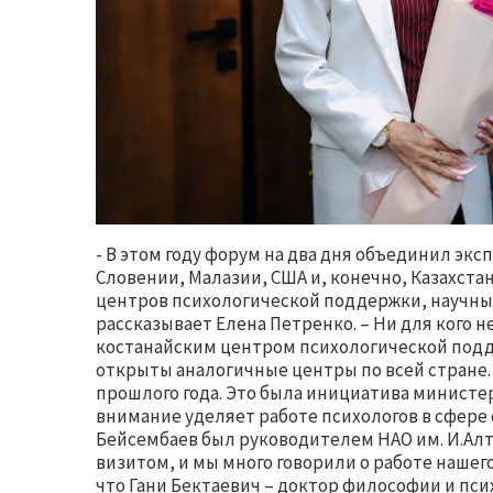
- В этом году форум на два дня объединил экс
Словении, Малазии, США и, конечно, Казахста
центров психологической поддержки, научных
рассказывает Елена Петренко. – Ни для кого н
костанайским центром психологической подде
открыты аналогичные центры по всей стране. 
прошлого года. Это была инициатива министер
внимание уделяет работе психологов в сфере о
Бейсембаев был руководителем НАО им. И.Алт
визитом, и мы много говорили о работе нашег
что Гани Бектаевич – доктор философии и псих