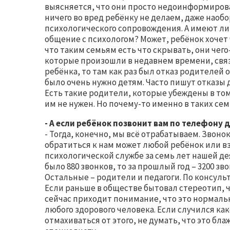
выясняется, что они просто недоинформирова
ничего во вред ребёнку не делаем, даже наобо
психологического сопровождения. А имеют ли 
общение с психологом? Может, ребёнок хочет 
что таким семьям есть что скрывать, они чего
которые произошли в недавнем времени, свя
ребёнка, то там как раз был отказ родителей
было очень нужно детям. Часто пишут отказы д
Есть такие родители, которые убеждены в том,
им не нужен. Но почему-то именно в таких се
- А если ребёнок позвонит вам по телефону 
- Тогда, конечно, мы всё отрабатываем. Звон
обратиться к нам может любой ребёнок или вз
психологической службе за семь лет нашей де
было 880 звонков, то за прошлый год – 3200 зв
Остальные – родители и педагоги. По консульт
Если раньше в обществе бытовал стереотип, ч
сейчас приходит понимание, что это нормал
любого здорового человека. Если случился как
отмахиваться от этого, не думать, что это бла