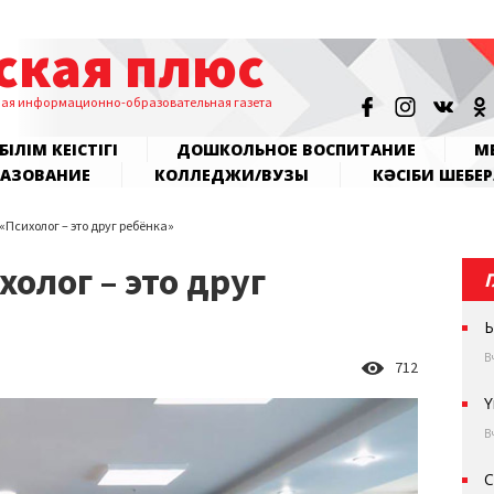
ская плюс
ная информационно-образовательная газета
БІЛІМ КЕҢІСТІГІ
ДОШКОЛЬНОЕ ВОСПИТАНИЕ
МЕ
РАЗОВАНИЕ
КОЛЛЕДЖИ/ВУЗЫ
КӘСІБИ ШЕБЕР
Психолог – это друг ребёнка»
олог – это друг
Ы
В
712
Ү
В
С