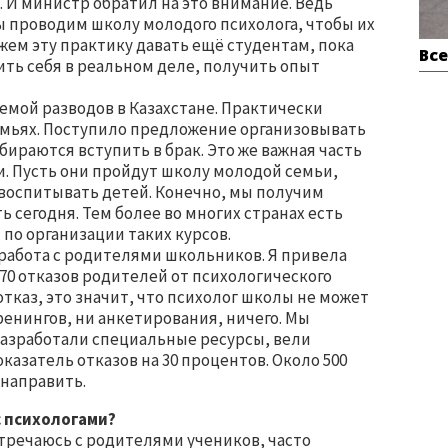
. И министр обратил на это внимание. Ведь
 проводим школу молодого психолога, чтобы их
жем эту практику давать ещё студентам, пока
Вс
вить себя в реальном деле, получить опыт
емой разводов в Казахстане. Практически
емьях. Поступило предложение организовывать
ираются вступить в брак. Это же важная часть
. Пусть они пройдут школу молодой семьи,
воспитывать детей. Конечно, мы получим
ь сегодня. Тем более во многих странах есть
по организации таких курсов.
 работа с родителями школьников. Я привела
870 отказов родителей от психологического
тказ, это значит, что психолог школы не может
ренингов, ни анкетирования, ничего. Мы
разработали специальные ресурсы, вели
казатель отказов на 30 процентов. Около 500
направить.
с психологами?
 встречаюсь с родителями учеников, часто