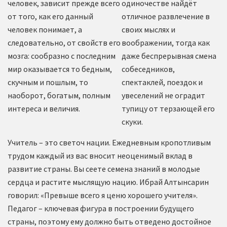
человек, зависит прежде всего
одиночестве найдёт
от того, как его данный
отличное развлечение в
человек понимает, а
своих мыслях и
следовательно, от свойств его
воображении, тогда как
мозга: сообразно с последним
даже беспрерывная смена
мир оказывается то бедным,
собеседников,
скучным и пошлым, то
спектаклей, поездок и
наоборот, богатым, полным
увеселений не оградит
интереса и величия.
тупицу от терзающей его
скуки.
Учитель – это светоч нации. Ежедневным кропотливым
трудом каждый из вас вносит неоценимый вклад в
развитие страны. Вы сеете семена знаний в молодые
сердца и растите мыслящую нацию. Ибрай Алтынсарин
говорил: «Превыше всего я ценю хорошего учителя».
Педагог – ключевая фигура в построении будущего
страны, поэтому ему должно быть отведено достойное