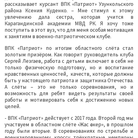
рассказывает курсант ВПК «Патриот» Узункольского
района Ксения Куденко. – Мне стимул к этому
увлечению дала сестра, которая учится в
Карагандинской академии МВД РК. Я хочу тоже
поступить в этот вуз, что для меня особая мотивация
к занятиям в военно-патриотическом клубе.
ВПК «Патриот» по итогам областного слёта стал
золотым призёром. Как говорит руководитель клуба
Сергей Лезгаев, работа с детьми включает в себя не
только физическую подготовку, но и воспитание
нравственных ценностей, качеств, которые должны
быть у настоящего патриота и защитника Отечества.
А слёты – это не только соревнования, но и
возможность для ребят видеть результаты своей
работы и мотивировать себя к достижению новых
целей.
- ВПК «Патриот» действует с 2017 года. Второй год мы
участвуем в областном слёте «Жас әскер», в прошлом
году были вторые. В соревнованиях по стрельбе и
военизированному кроссу трёхкратные чемпионы